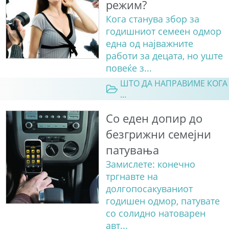
режим?
Кога станува збор за
годишниот семеен одмор
една од најважните
работи за децата, но уште
повеќе з...
ШТО ДА НАПРАВИМЕ КОГА
...
Со еден допир до
безгрижни семејни
патувања
Замислете: конечно
тргнавте на
долгопосакуваниот
годишен одмор, патувате
со солидно натоварен
авт...