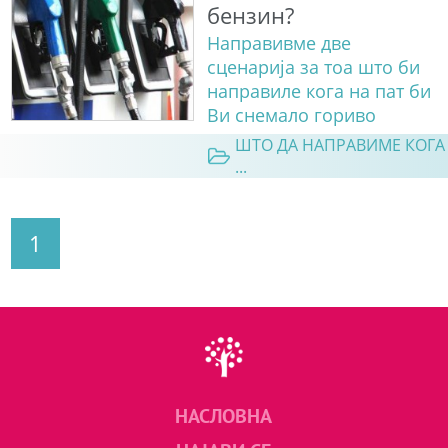
бензин?
Направивме две
сценарија за тоа што би
направилe кога на пат би
Ви снемало гориво
ШТО ДА НАПРАВИМЕ КОГА
...
1
НАСЛОВНА