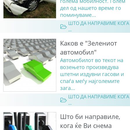
голема мобилност. Голем
дел од нашето време го
поминуваме...
ШТО ДА НАПРАВИМЕ КОГА
...
Каков е "Зелениот
автомобил"
Автомобилот во текот на
возењето произведува
штетни издувни гасови и
спаѓа меѓу најголемите
зага...
ШТО ДА НАПРАВИМЕ КОГА
...
Што би направиле,
кога ќе Ви снема