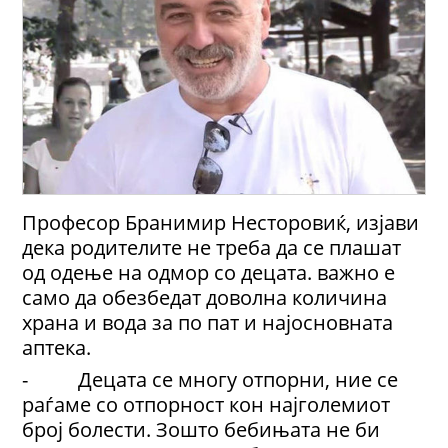
Професор Бранимир Несторовиќ, изјави
дека родителите не треба да се плашат
од одење на одмор со децата. важно е
само да обезбедат доволна количина
храна и вода за по пат и најосновната
аптека.
- Децата се многу отпорни, ние се
раѓаме со отпорност кон најголемиот
број болести. Зошто бебињата не би