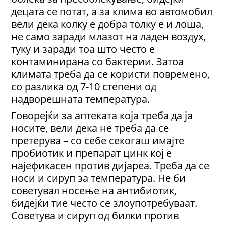
децата се потат, а за клима во автомобил
вели дека колку е добра толку е и лоша,
не само заради млазот на ладен воздух,
туку и заради тоа што често е
контаминирана со бактерии. Затоа
климата треба да се користи повремено,
со разлика од 7-10 степени од
надворешната температура.
Говорејќи за аптеката која треба да ја
носите, вели дека не треба да се
претерува – со себе секогаш имајте
пробиотик и препарат цинк кој е
најефикасен против дијареа. Треба да се
носи и сируп за температура. Не би
советувал носење на антибиотик,
бидејќи тие често се злоупотребуваат.
Советува и сируп од билки против