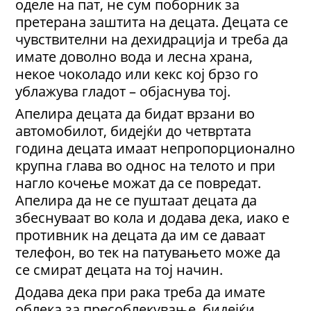
оделе на пат, не сум поборник за
претерана заштита на децата. Децата се
чувствителни на дехидрација и треба да
имате доволно вода и лесна храна,
некое чоколадо или кекс кој брзо го
ублажува гладот – објаснува тој.
Апелира децата да бидат врзани во
автомобилот, бидејќи до четвртата
година децата имаат непропорционално
крупна глава во однос на телото и при
нагло кочење можат да се повредат.
Апелира да не се пуштаат децата да
збеснуваат во кола и додава дека, иако е
противник на децата да им се даваат
телефон, во тек на патувањето може да
се смират децата на тој начин.
Додава дека при рака треба да имате
облека за пресоблекување, бидејќи