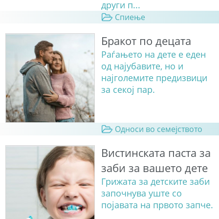
други п...
Спиење
Бракот по децата
Раѓањето на дете е еден
од најубавите, но и
најголемите предизвици
за секој пар.
Односи во семејството
Вистинската паста за
заби за вашето дете
Грижата за детските заби
започнува уште со
појавата на првото запче.