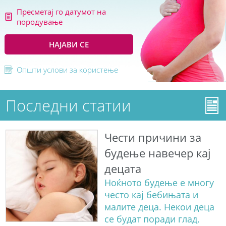
Пресметај го датумот на
породување
НАЈАВИ СЕ
Општи услови за користење
Последни статии
Чести причини за
будење навечер кај
децата
Ноќното будење е многу
често кај бебињата и
малите деца. Некои деца
се будат поради глад,