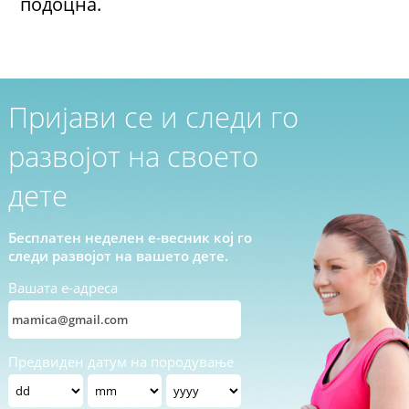
подоцна.
Пријави се и следи го
развојот на своето
дете
Бесплатен неделен е-весник кој го
следи развојот на вашето дете.
Вашата е-адреса
Предвиден датум на породување