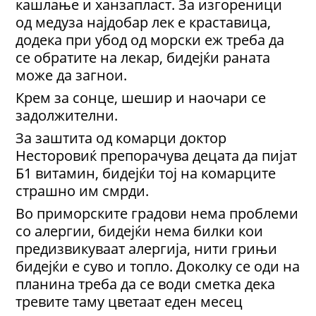
кашлање и ханзапласт. За изгореници
од медуза најдобар лек е краставица,
додека при убод од морски еж треба да
се обратите на лекар, бидејќи раната
може да загнои.
Крем за сонце, шешир и наочари се
задолжителни.
За заштита од комарци доктор
Несторовиќ препорачува децата да пијат
Б1 витамин, бидејќи тој на комарците
страшно им смрди.
Во приморските градови нема проблеми
со алергии, бидејќи нема билки кои
предизвикуваат алергија, нити грињи
бидејќи е суво и топло. Доколку се оди на
планина треба да се води сметка дека
тревите таму цветаат еден месец