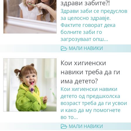
здрави забите?!
Здрави заби се предуслов
за целосно здравје.
Фактите говорат дека
болните заби го
загрозуваат опш...
МАЛИ НАВИКИ
Кои хигиенски
навики треба да ги
има детето?
Кои хигиенски навики
детето од предшколска
возраст треба да ги усвои
и како да му помогнете
во то...
МАЛИ НАВИКИ