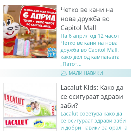
Четко ве кани на
нова дружба во
Capitol Mall
На 6 април од 12 часот
Четко ве кани на нова
дружба во Capitol Mall,
како дел од кампањата
„Патот...
МАЛИ НАВИКИ
Lacalut Kids: Како да
се осигураат здрави
заби?
Lacalut советува како да
се осигураат здрави заби
и добри навики за орална