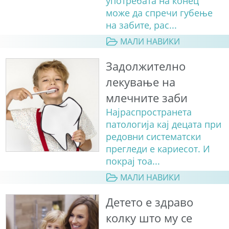
употребата на конец
може да спречи губење
на забите, рас...
МАЛИ НАВИКИ
Задолжително
лекување на
млечните заби
Најраспространета
патологија кај децата при
редовни систематски
прегледи е кариесот. И
покрај тоа...
МАЛИ НАВИКИ
Детето е здраво
колку што му се