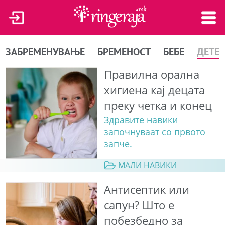
ЗАБРЕМЕНУВАЊЕ
БРЕМЕНОСТ
БЕБЕ
ДЕТЕ
Правилна орална
хигиена кај децата
преку четка и конец
Здравите навики
започнуваат со првото
запче.
МАЛИ НАВИКИ
Антисептик или
сапун? Што е
побезбедно за