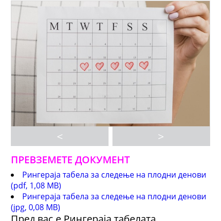
<
>
ПРЕВЗЕМ
E
ТЕ ДОКУМЕНТ
Рингераја табела за следење на плодни денови
(pdf, 1,08 MB)
Рингераја табела за следење на плодни денови
(jpg, 0,08 MB)
Пред вас е Рингераја табелата