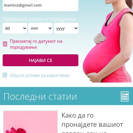
Предвиден датум на породување
Пресметај го датумот на
породување
НАЈАВИ СЕ
Општи услови за користење
Последни статии
Како да го
пронајдете вашиот