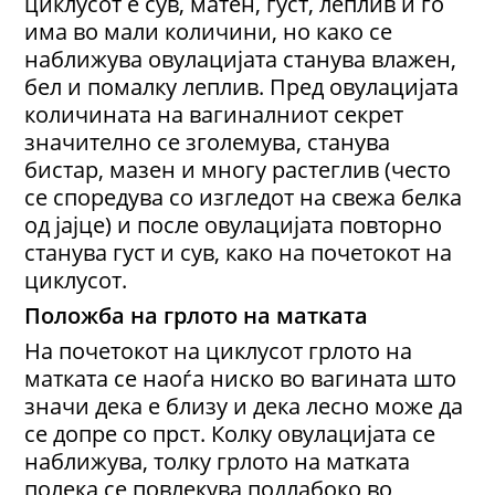
циклусот е сув, матен, густ, леплив и го
има во мали количини, но како се
наближува овулацијата станува влажен,
бел и помалку леплив. Пред овулацијата
количината на вагиналниот секрет
значително се зголемува, станува
бистар, мазен и многу растеглив (често
се споредува со изгледот на свежа белка
од јајце) и после овулацијата повторно
станува густ и сув, како на почетокот на
циклусот.
Положба на грлото на матката
На почетокот на циклусот грлото на
матката се наоѓа ниско во вагината што
значи дека е близу и дека лесно може да
се допре со прст. Колку овулацијата се
наближува, толку грлото на матката
полека се повлекува подлабоко во