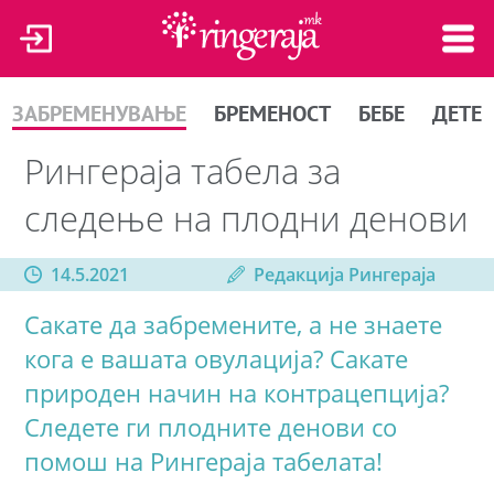
ЗАБРЕМЕНУВАЊЕ
БРЕМЕНОСТ
БЕБЕ
ДЕТЕ
Рингераја табела за
следење на плодни денови
14.5.2021
Редакција Рингераја
Сакате да забремените, а не знаете
кога е вашата овулација? Сакате
природен начин на контрацепција?
Следете ги плодните денови со
помош на Рингераја табелата!