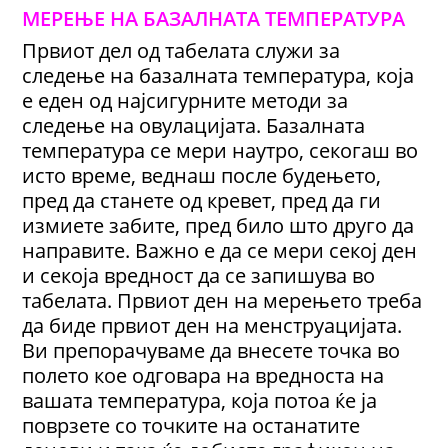
МЕРЕЊЕ НА БАЗАЛНАТА ТЕМПЕРАТУРА
Првиот дел од табелата служи за
следење на базалната температура, која
е еден од најсигурните методи за
следење на овулацијата. Базалната
температура се мери наутро, секогаш во
исто време, веднаш после будењето,
пред да станете од кревет, пред да ги
измиете забите, пред било што друго да
направите. Важно е да се мери секој ден
и секоја вредност да се запишува во
табелата. Првиот ден на мерењето треба
да биде првиот ден на менструацијата.
Ви препорачуваме да внесете точка во
полето кое одговара на вредноста на
вашата температура, која потоа ќе ја
поврзете со точките на останатите