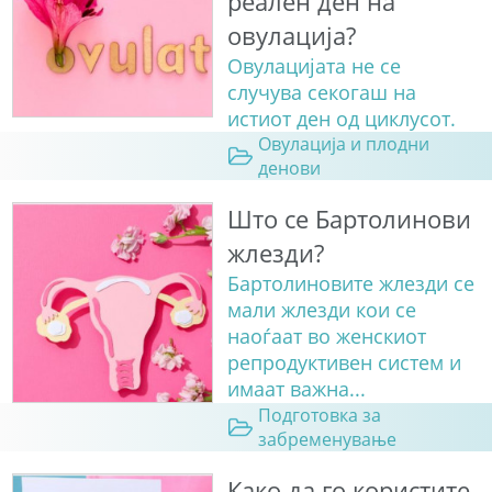
реален ден на
овулација?
Овулацијата не се
случува секогаш на
истиот ден од циклусот.
Овулација и плодни
денови
Што се Бартолинови
жлезди?
Бартолиновите жлезди се
мали жлезди кои се
наоѓаат во женскиот
репродуктивен систем и
имаат важна...
Подготовка за
забременување
Како да го користите