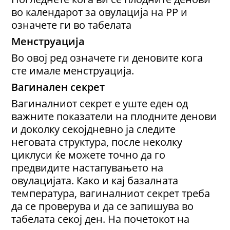
во календарот за овулација на РР и
означете ги во табелата
Менструација
Во овој ред означете ги деновите кога
сте имале менструација.
Вагинален секрет
Вагиналниот секрет е уште еден од
важните показатели на плодните денови
и доколку секојдневно ја следите
неговата структура, после неколку
циклуси ќе можете точно да го
предвидите настапувањето на
овулацијата. Како и кај базалната
температура, вагиналниот секрет треба
да се проверува и да се запишува во
табелата секој ден. На почетокот на