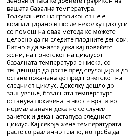
денови и така ќе добиете графикон на
вашата базална температура.
Толкувањето на графиконот не е
комплицирано и после неколку циклуси
со помош на оваа метода ќе можете
целосно да ги следите плодните денови.
Битно е да знаете дека кај повеќето
жени, на почетокот на циклусот
базалната температура е ниска, со
тенденција да расте пред овулација и да
остане покачена до пред почетокот на
следниот циклус. Доколку дошло до
зачнување, базалната температура
останува покачена, а ако се врати во
нормала значи дека не се случил
зачеток и дека настапува следниот
циклус. Кај секоја жена температурата
расте со различно темпо, но треба да