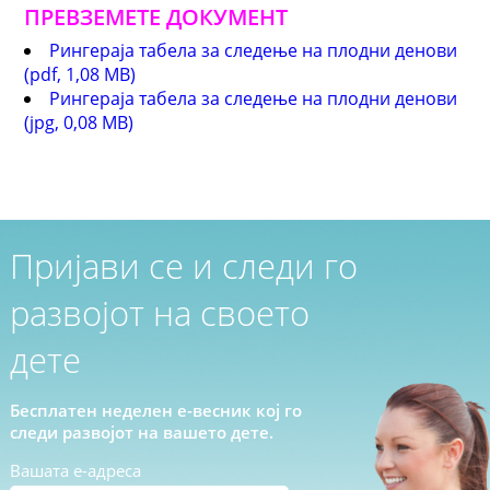
ПРЕВЗЕМ
E
ТЕ ДОКУМЕНТ
Рингераја табела за следење на плодни денови
(pdf, 1,08 MB)
Рингераја табела за следење на плодни денови
(jpg, 0,08 MB)
Пријави се и следи го
развојот на своето
дете
Бесплатен неделен е-весник кој го
следи развојот на вашето дете.
Вашата е-адреса