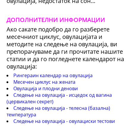
овулација, недостаток на сон...
ДОПОЛНИТЕЛНИ ИНФОРМАЦИИ
Ако сакате подобро да го разберете
месечниот циклус, овулацијата и
методите на следење на овулација, ви
препорачуваме да ги прочитате нашите
статии и да го погледнете календарот на
овулација:
Рингераин календар на овулација
Месечен циклус на жената
Овулација и плодни денови
Следење на овулација - исцедок од вагина
(цервикален секрет)
Следење на овулација - телесна (базална)
температура
Следење на овулација - овулациски тестови