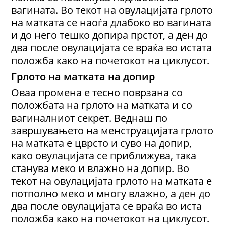
вагината. Во текот на овулацијата грлото
на матката се наоѓа длабоко во вагината
и до него тешко допира прстот, а ден до
два после овулацијата се враќа во истата
положба како на почетокот на циклусот.
Грлото на матката на допир
Оваа промена е тесно поврзана со
положбата на грлото на матката и со
вагиналниот секрет. Веднаш по
завршувањето на менструацијата грлото
на матката е цврсто и суво на допир,
како овулацијата се приближува, така
станува меко и влажно на допир. Во
текот на овулацијата грлото на матката е
потполно меко и многу влажно, а ден до
два после овулацијата се враќа во иста
положба како на почетокот на циклусот.