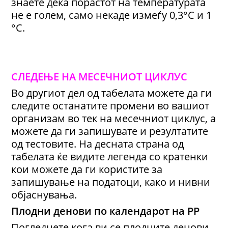
знаете дека порастот на температурата
не е голем, само некаде измеѓу 0,3°C и 1
°C.
СЛЕДЕЊЕ НА МЕСЕЧНИОТ ЦИКЛУС
Во другиот дел од табелата можете да ги
следите останатите промени во вашиот
организам во тек на месечниот циклус, а
можете да ги запишувате и резултатите
од тестовите. На десната страна од
табелата ќе видите легенда со кратенки
кои можете да ги користите за
запишување на податоци, како и нивни
објаснувања.
Плодни денови по календарот на РР
Погледнете кога ви се плодните денови