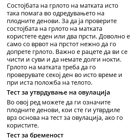
Состојбата на грлото на матката исто
така помага во одредувањето на
плодните денови. За да ја проверите
состојбата на грлото на матката
користете еден или два прсти. Доволно е
само со врвот на прстот нежно да го
допрете грлото. Важно е рацете да ви се
чисти и суви и да немате долги нокти.
Грлото на матката треба да го
проверувате секој ден во исто време и
при иста положба на телото.
Тест за утврдување на овулација
Во овој ред можете да ги означите
плодните денови, кои сте ги утврдиле
врз основа на тест за овулација, ако го
користите.
Тест за бременост