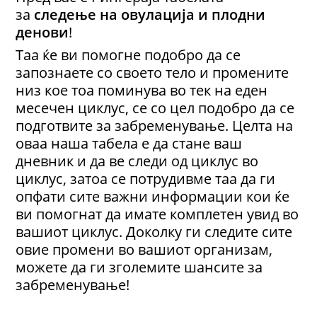
за
следење на овулација и плодни
денови
!
Таа ќе ви помогне подобро да се
запознаете со своето тело и промените
низ кое тоа поминува во тек на еден
месечен циклус, се со цел подобро да се
подготвите за забременување. Целта на
оваа наша табела е да стане ваш
дневник и да ве следи од циклус во
циклус, затоа се потрудивме таа да ги
опфати сите важни информации кои ќе
ви помогнат да имате комплетен увид во
вашиот циклус. Доколку ги следите сите
овие промени во вашиот организам,
можете да ги зголемите шансите за
забременување!