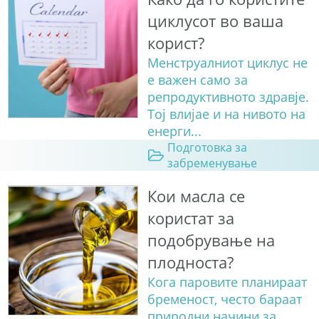
циклусот во ваша
корист?
Менструалниот циклус не
е важен само за
репродуктивното здравје.
Тој влијае и на нивото на
енерги...
Подготовка за
забременување
Кои масла се
користат за
подобрување на
плодноста?
Кога паровите планираат
бременост, често бараат
природни начини за