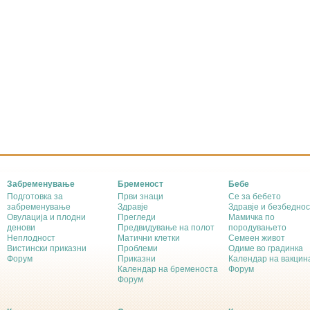
Забременување
Бременост
Бебе
Подготовка за
Први знаци
Се за бебето
забременување
Здравје
Здравје и безбеднос
Овулација и плодни
Прегледи
Мамичка по
денови
Предвидување на полот
породувањето
Неплодност
Матични клетки
Семеен живот
Вистински приказни
Проблеми
Одиме во градинка
Форум
Приказни
Календар на вакцин
Календар на бременоста
Форум
Форум