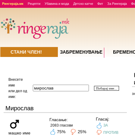
Рингераја.мк
Рецепти
Убавина и мода
Детско катче
Фит
За Рингераја
Ф
СТАНИ ЧЛЕН!
ЗАБРЕМЕНУВАЊE
БРЕМЕН
Внесете
име
или дел од
з
име:
Мирослав
Гласај:
Гласање:
2083 гласови
ЗА
75%
25%
машко име
ПРОТИВ