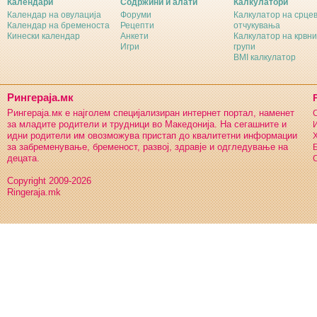
Календари
Содржини и алати
Калкулатори
Календар на овулација
Форуми
Калкулатор на срце
Календар на бременоста
Рецепти
отчукувања
Кинески календар
Анкети
Калкулатор на крвни
Игри
групи
BMI калкулатор
Рингераја.мк
Рингераја.мк е најголем специјализиран интернет портал, наменет
С
за младите родители и трудници во Македонија. На сегашните и
И
идни родители им овозможува пристап до квалитетни информации
Х
за забременување, бременост, развој, здравје и одгледување на
Б
децата.
С
Copyright 2009-2026
Ringeraja.mk