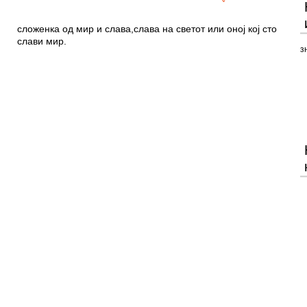
сложенка од мир и слава,слава на светот или оној кој сто
слави мир.
з