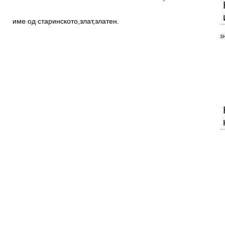
име од старинското,злат,златен.
з