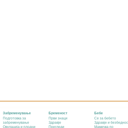
Забременување
Бременост
Бебе
Подготовка за
Први знаци
Се за бебето
забременување
Здравје
Здравје и безбеднос
Овулација и плодни
Прегледи
Мамичка по