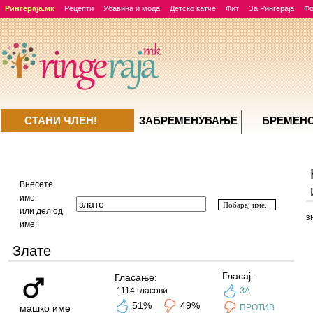
Рингераја.мк
Рецепти
Убавина и мода
Детско катче
Фит
За Рингераја
Ф
СТАНИ ЧЛЕН!
ЗАБРЕМЕНУВАЊE
БРЕМЕН
Внесете
име
или дел од
з
име:
Злате
Гласај:
Гласање:
1114 гласови
ЗА
51%
49%
машко име
ПРОТИВ