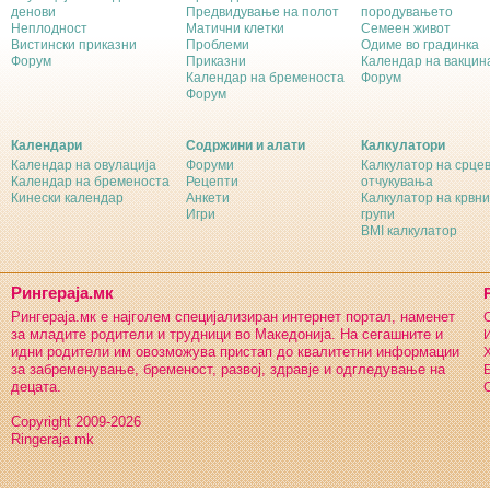
денови
Предвидување на полот
породувањето
Неплодност
Матични клетки
Семеен живот
Вистински приказни
Проблеми
Одиме во градинка
Форум
Приказни
Календар на вакцин
Календар на бременоста
Форум
Форум
Календари
Содржини и алати
Калкулатори
Календар на овулација
Форуми
Калкулатор на срце
Календар на бременоста
Рецепти
отчукувања
Кинески календар
Анкети
Калкулатор на крвни
Игри
групи
BMI калкулатор
Рингераја.мк
Рингераја.мк е најголем специјализиран интернет портал, наменет
С
за младите родители и трудници во Македонија. На сегашните и
И
идни родители им овозможува пристап до квалитетни информации
Х
за забременување, бременост, развој, здравје и одгледување на
Б
децата.
С
Copyright 2009-2026
Ringeraja.mk