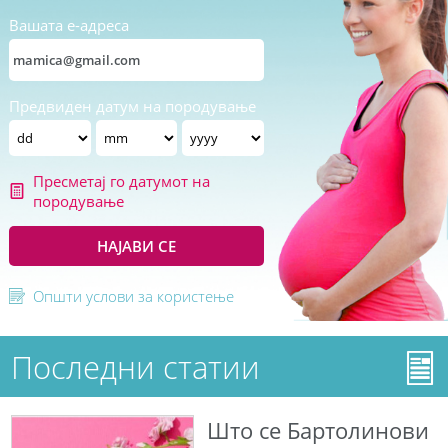
Вашата е-адреса
Предвиден датум на породување
Пресметај го датумот на
породување
НАЈАВИ СЕ
Општи услови за користење
Последни статии
Што се Бартолинови