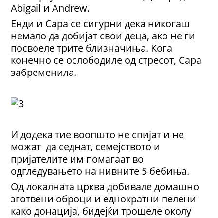
Abigail и Andrew.
Енди и Сара се сигурни дека никогаш
немало да добијат свои деца, ако не ги
посвоеле трите близначиња. Кога
конечно се ослободиле од стресот, Сара
забременила.
И додека тие воопшто не спијат и не
можат да седнат, семејството и
пријателите им помагаат во
одгледувањето на нивните 5 бебиња.
Од локалната црква добивале домашно
зготвени оброци и еднократни пелени
како донација, бидејќи трошеле околу