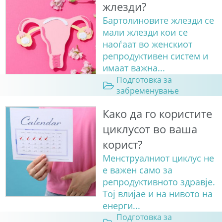
жлезди?
Бартолиновите жлезди се
мали жлезди кои се
наоѓаат во женскиот
репродуктивен систем и
имаат важна...
Подготовка за
забременување
Како да го користите
циклусот во ваша
корист?
Менструалниот циклус не
е важен само за
репродуктивното здравје.
Тој влијае и на нивото на
енерги...
Подготовка за