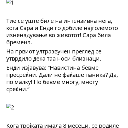
Тие се уште биле на интензивна нега,
кога Сара и Енди го добиле најголемото
изненадување во животот! Сара била
бремена.
На првиот ултразвучен преглед се
утврдило дека таа носи близнаци.
Енди изјавува: “Навистина бевме
пресреќни. Дали не фаќаше паника? Да,
по малку! Но бевме многу, многу
среќни.”
Кога тројката имала 8 месеци, се родиле