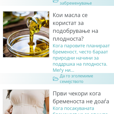
забременување
Кои масла се
користат за
подобрување на
плодноста?
Кога паровите планираат
бременост, често бараат
природни начини за
поддршка на плодноста.
Меѓу ни...
Да го зголемиме
семејството
Први чекори кога
бременоста не доаѓа
Кога посакуваната