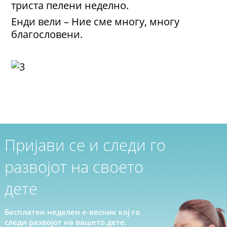
триста пелени неделно.
Енди вели – Ние сме многу, многу
благословени.
Пријави се и следи го
развојот на своето
дете
Бесплатен неделен е-весник кој го
следи развојот на вашето дете.