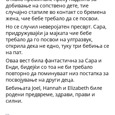
добивање на сопствено дете, тие
случајно стапиле во контакт со бремена
жена, чие бебе требало да се посвои.
Но се случил неверојатен пресврт. Сара,
придружувајќи ја мајката чие бебе
требало да го посвои на ултразвук,
открила дека не едно, туку три бебиња се
на пат.
Оваа вест била фантастична за Сара и
Енди, бидејќи со тоа не би требало
повторно да поминуваат низ постапка за
посвојување на други деца.
Бебињата Joel, Hannah и Elizabeth биле
родени предвреме, здрави, прави и
силни.