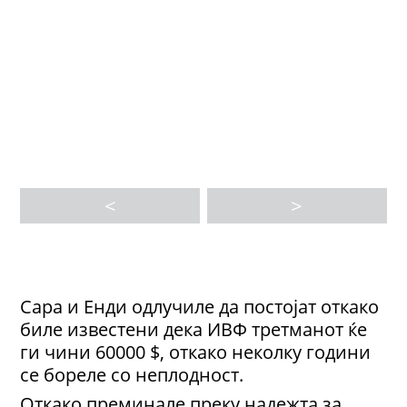
<
>
Сара и Енди одлучиле да постојат откако
биле известени дека ИВФ третманот ќе
ги чини 60000 $, откако неколку години
се бореле со неплодност.
Откако преминале преку надежта за