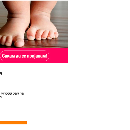
а
te mnogu pari na
?
)