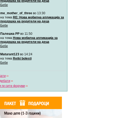
поддршка на родители на деца
Бебе
me_mother_of_three
во 13:30
на тема
RE: Нова мобилна апликација за
поддршка на родители на деца
Бебе
Палешка РР
во 11:50
на тема
Нова мобилна апликација за
поддршка на родители на деца
Бебе
Maturant123
во 14:24
на тема
Retki bolesti
Бебе
бати
дебати
 ги сите форуми