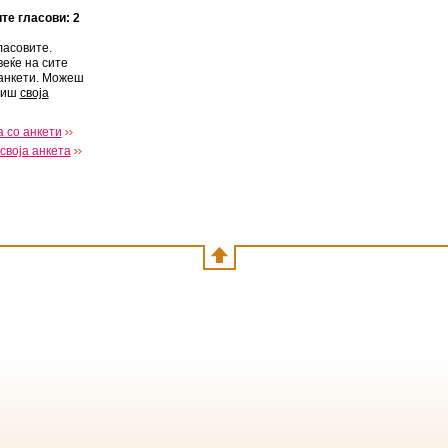
ите гласови: 2
ласовите.
веќе на сите
анкети. Можеш
виш
своја
 со анкети
своја анкета