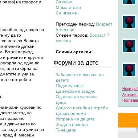
и развој на говорот и
Спиење
Мама и тато
Си играме
Претходен период:
Возраст
способно, одговара со
5 месеци
е му да го
Следен период:
Возраст 7
е со него за Вашата
месеци
омилените детски
м. Во тој период
Слични артикли:
о играчките и другите
Форуми за дете
префрла од една во
ет, или ги фрла на
едметите и учи за
Забавиште и чување на
 тоа е потребно
детето
Подигнување
Нови де
Да вежбаме заедно
Активни 
а
Од деца до ученици
Погледни
Деца
низирани курсеви по
Деца со посебни потреби
овиот метод на
Детска опрема
 за правилно
Исхрана на децата
та и движењата во
Згоди и незгоди
 со водата и ужива во
Тинејџери
и пред 4. месеци