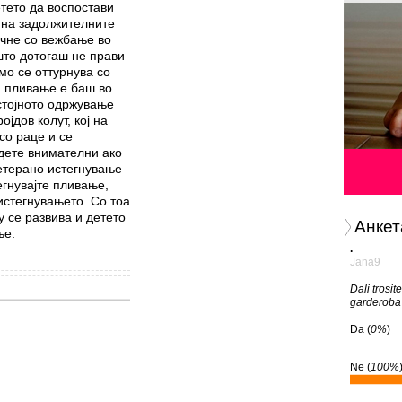
етето да воспостави
 на задолжителните
очне со вежбање во
што дотогаш не прави
мо се оттурнува со
а пливање е баш во
стојното одржување
јдов колут, кој на
со раце и се
дете внимателни ако
етерано истегнување
бегнувајте пливање,
истегнувањето. Со тоа
 се развива и детето
Анкет
ње.
.
Jana9
Dali trosi
garderoba
Da (
0%
)
Ne (
100%