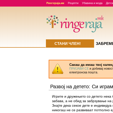
Рингераја.мк
Рецепти
Убавина и мода
Детск
СТАНИ ЧЛЕН!
ЗАБРЕМ
Сакаш да имаш твој кален
ПРИЈАВИ СЕ
и добивај новос
електронска пошта.
Развој на детето: Си игра
Игрите и дружењето со детето нека 
забава, а не обид за забрзување на 
Знајте дека секое дете е индивидуа 
никогаш не се развиваат потполно ед