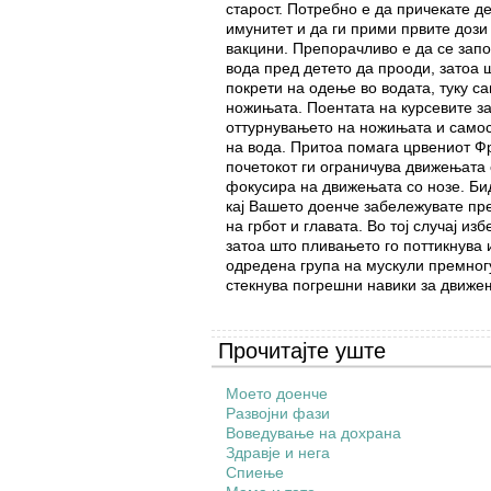
старост. Потребно е да причекате д
имунитет и да ги прими првите дози
вакцини. Препорачливо е да се зап
вода пред детето да прооди, затоа 
покрети на одење во водата, туку са
ножињата. Поентата на курсевите з
оттурнувањето на ножињата и само
на вода. Притоа помага црвениот Фро
почетокот ги ограничува движењата 
фокусира на движењата со нозе. Би
кај Вашето доенче забележувате пр
на грбот и главата. Во тој случај из
затоа што пливањето го поттикнува 
одредена група на мускули премногу
стекнува погрешни навики за движе
Прочитајте уште
Моето доенче
Развојни фази
Воведување на дохрана
Здравје и нега
Спиење