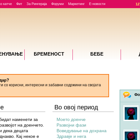
о катче
Фит
За Рингераја
Форуми
Маркетинг
Е-новости
12
ЕНУВАЊE
БРЕМЕНОСТ
БЕБЕ
дар?
ти со корисни, интересни и забавни содржини на својата
Фо
ме
Во овој период
бидат наменети за
Моето доенче
развојот на доенчето.
Развојни фази
и дека децата
Воведување на дохрана
накво. Кај некое е
Здравје и нега