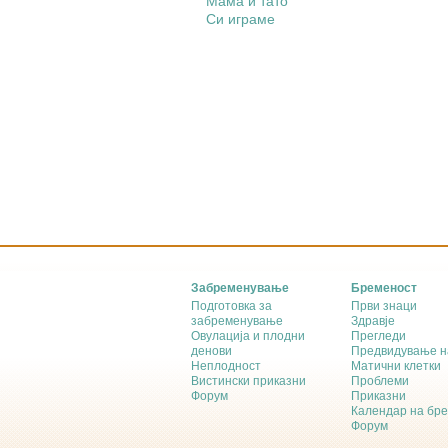
Мама и тато
Си играме
Забременување
Бременост
Подготовка за
Први знаци
забременување
Здравје
Овулација и плодни
Прегледи
денови
Предвидување н
Неплодност
Матични клетки
Вистински приказни
Проблеми
Форум
Приказни
Календар на бр
Форум