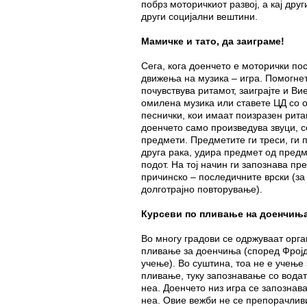
побрз моторичкиот развој, а кај друг
други социјални вештини.
Мамичке и тато, да заиграме!
Сега, кога доенчето е моторички по
движења на музика – игра. Помогнет
почувствува ритамот, заиграјте и Ви
омилена музика или ставете ЦД со 
песнички, кои имаат поизразен рита
доенчето само произведува звуци, с
предмети. Предметите ги треси, ги 
друга рака, удира предмет од предм
подот. На тој начин ги запознава пр
причинско – последичните врски (за
долготрајно повторување).
Курсеви по пливање на доенчињ
Во многу градови се одржуваат орга
пливање за доенчиња (според Фројд
учење). Во суштина, тоа не е учење
пливање, туку запознавање со вода
неа. Доенчето низ игра се запознава
неа. Овие вежби не се препорачлив