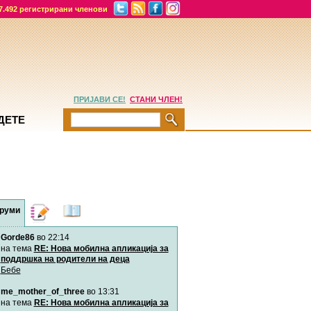
7.492 регистрирани членови
ПРИЈАВИ СЕ!
СТАНИ ЧЛЕН!
ДЕТЕ
руми
Дневници
Најнови
содржини
Gorde86
во 22:14
на тема
RE: Нова мобилна апликација за
поддршка на родители на деца
Бебе
me_mother_of_three
во 13:31
на тема
RE: Нова мобилна апликација за