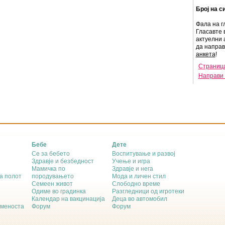
Број на с
Фала на г
Гласавте 
актуелни 
да напра
анкета
!
Страница
Направи 
Бебе
Дете
Се за бебето
Воспитување и развој
Здравје и безбедност
Учење и игра
Мамичка по
Здравје и нега
а полот
породувањето
Мода и личен стил
Семеен живот
Слободно време
Одиме во градинка
Разгледници од игротеки
Календар на вакцинација
Деца во автомобил
еменоста
Форум
Форум