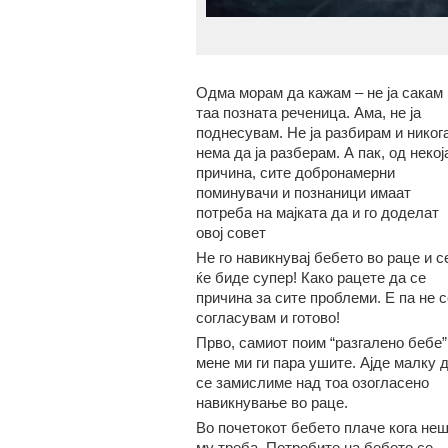
Одма морам да кажам – не ја сакам
таа позната реченица. Ама, не ја
поднесувам. Не ја разбирам и никог
нема да ја разберам. А пак, од некој
причина, сите добронамерни
поминувачи и познаници имаат
потреба на мајката да и го доделат
овој совет
Не го навикнувај бебето во раце и с
ќе биде супер! Како рацете да се
причина за сите проблеми. Е па не с
согласувам и готово!
Прво, самиот поим “разгалено бебе”
мене ми ги пара ушите. Ајде малку 
се замислиме над тоа озогласено
навикнување во раце.
Во почетокот бебето плаче кога не
му треба. Потребите на бебето се