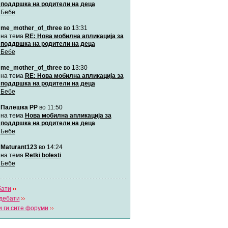
поддршка на родители на деца
Бебе
Мими
me_mother_of_three
во 13:31
Автор:
Милен4е
на тема
RE: Нова мобилна апликација за
поддршка на родители на деца
Бебе
забава Бремените
Автор:
bobik
me_mother_of_three
во 13:30
на тема
RE: Нова мобилна апликација за
поддршка на родители на деца
Цааци
Бебе
Автор:
Цааци
Палешка РР
во 11:50
на тема
Нова мобилна апликација за
поддршка на родители на деца
Mimi
Бебе
Автор:
Miimii
Maturant123
во 14:24
на тема
Retki bolesti
Бебе
Напиши свој дневник
Погледни ги сите дневници
бати
дебати
 ги сите форуми