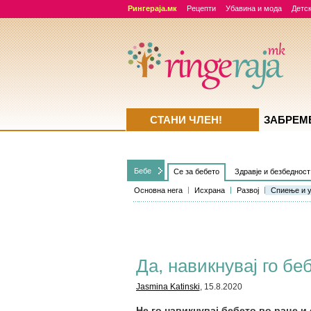
Рингераја.мк
Рецепти
Убавина и мода
Детск
СТАНИ ЧЛЕН!
ЗАБРЕМ
Бебе
Се за бебето
Здравје и безбедност
Основна нега
Исхрана
Развој
Спиење и 
Да, навикнувај го бе
Jasmina Katinski
, 15.8.2020
Не го навикнувај бебето во раце и 