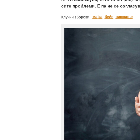
сите проблеми. Е па не се согласу
мајка
бебе
нишкање
Клучни зборови: