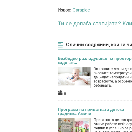
Извор:
Carapice
Ти се допаѓа статијата? Клик
Слични содржини, кои ги ч
Безбедно разладување на простор
каде шт...
Во топлите летни дено
високите температури
да бидат непријатни и
возрасните, а особено
бебињата.
6
Програма на приватната детска
градинка Амичи
Приватната детска гр
Амичи работи веќе ос
години и успешно се р