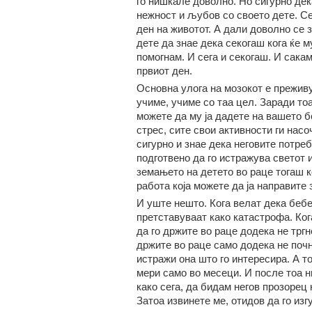
го нишкале доволно. Но сигурно дек
нежност и љубов со своето дете. Се
ден на животот. А дали доволно се 
дете да знае дека секогаш кога ќе 
помогнам. И сега и секогаш. И сакам
првиот ден.
Основна улога на мозокот е преживу
учиме, учиме со таа цел. Заради тоа
можете да му ја дадете на вашето бе
стрес, сите свои активности ги насо
сигурно и знае дека неговите потре
подготвено да го истражува светот и
земањето на детето во раце тогаш ко
работа која можете да ја направите 
И уште нешто. Кога велат дека бебет
претставуваат како катастрофа. Кога
да го држите во раце додека не тргн
држите во раце само додека не почн
истражи она што го интересира. А т
мери само во месеци. И после тоа н
како сега, да бидам негов прозорец к
Затоа извинете ме, отидов да го из