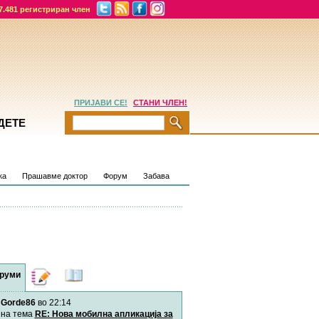
7.481 регистриран член
ПРИЈАВИ СЕ!
СТАНИ ЧЛЕН!
ДЕТЕ
ка
Прашавме доктор
Форум
Забава
руми
Дневници
Најнови
содржини
Gorde86
во 22:14
Хепинес
Автор:
Хепинес
на тема
RE: Нова мобилна апликација за