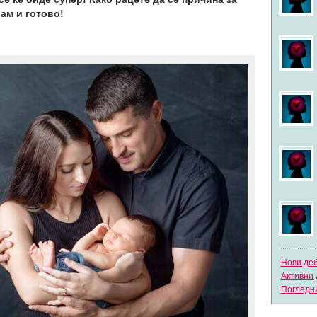
вам и готово!
Нови де
Активни 
Погледни