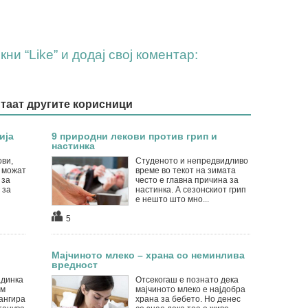
ни “Like” и додај свој коментар:
итаат другите корисници
ија
9 природни лекови против грип и
настинка
ви,
Студеното и непредвидливо
 можат
време во текот на зимата
 за
често е главна причина за
 за
настинка. А сезонскиот грип
е нешто што мно...
5
Мајчиното млеко – храна со неминлива
вредност
адинка
Отсекогаш е познато дека
ум
мајчиното млеко е најдобра
ангира
храна за бебето. Но денес