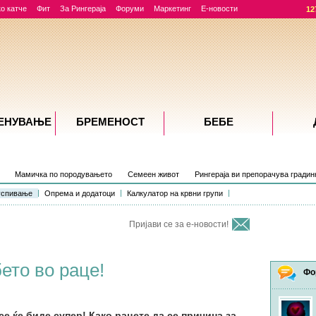
о катче
Фит
За Рингераја
Форуми
Маркетинг
Е-новости
12
ЕНУВАЊE
БРЕМЕНОСТ
БЕБЕ
Мамичка по породувањето
Семеен живот
Рингераја ви препорачува градин
успивање
Опрема и додатоци
Калкулатор на крвни групи
Пријави се за е-новости!
бето во раце!
Фо
се ќе биде супер! Како рацете да се причина за