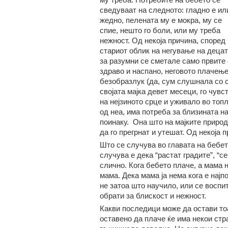
сведуваат на следното: гладно е ил
жедно, пелената му е мокра, му се
спие, нешто го боли, или му треба
нежност. Од некоја причина, според
стариот облик на негување на децат
за разумни се сметале само првите 
здраво и наспано, неговото плачење
безобразлук (да, сум слушнала со с
својата мајка девет месеци, го чув
на нејзиното срце и уживало во топ
од неа, има потреба за близината на 
поинаку. Она што на мајките природ
да го прегрнат и утешат. Од некоја п
Што се случува во главата на бебет
случува е дека “растат градите”, “се
слично. Кога бебето плаче, а мама н
мама. Дека мама ја нема кога е најп
не затоа што научило, или се воспи
обрати за блискост и нежност.
Какви последици може да остави то
оставено да плаче ќе има некои ст