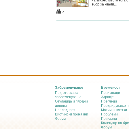
на високо место кога с
збор за квали...
4
Забременување
Бременост
Подготовка за
Први знаци
забременување
Здравје
Овулација и плодни
Прегледи
денови
Предвидување н
Неплодност
Матични клетки
Вистински приказни
Проблеми
Форум
Приказни
Календар на бр
Форум