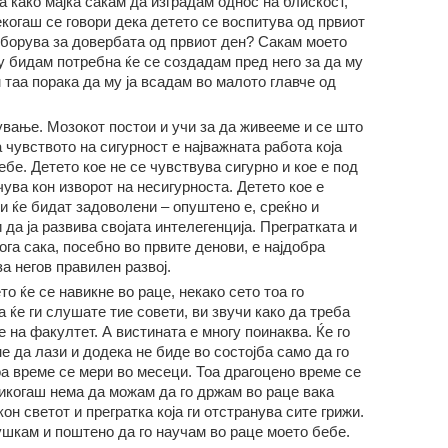
а како мајка сакам да изградам однос на блискост,
когаш се говори дека детето се воспитува од првиот
зборува за довербата од првиот ден? Сакам моето
му бидам потребна ќе се создадам пред него за да му
 таа порака да му ја всадам во малото главче од
вање. Мозокот постои и учи за да живееме и се што
 чувството на сигурност е најважната работа која
бе. Детето кое не се чувствува сигурно и кое е под
чува кон изворот на несигурноста. Детето кое е
би ќе бидат задоволени – опуштено е, среќно и
 да ја развива својата интелегенција. Прегратката и
га сака, посебно во првите денови, е најдобра
за негов правилен развој.
о ќе се навикне во раце, некако сето тоа го
 ќе ги слушате тие совети, ви звучи како да треба
е на факултет. А вистината е многу поинаква. Ќе го
е да лази и додека не биде во состојба само да го
оа време се мери во месеци. Тоа драгоцено време се
икогаш нема да можам да го држам во раце вака
он светот и прегратка која ги отстранува сите грижи.
гушкам и поштено да го научам во раце моето бебе.