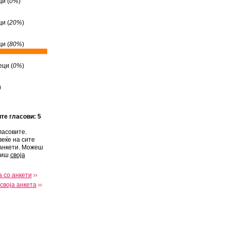
и (
0%
)
и (
20%
)
и (
80%
)
еци (
0%
)
)
ите гласови: 5
ласовите.
веќе на сите
анкети. Можеш
виш
своја
 со анкети
своја анкета