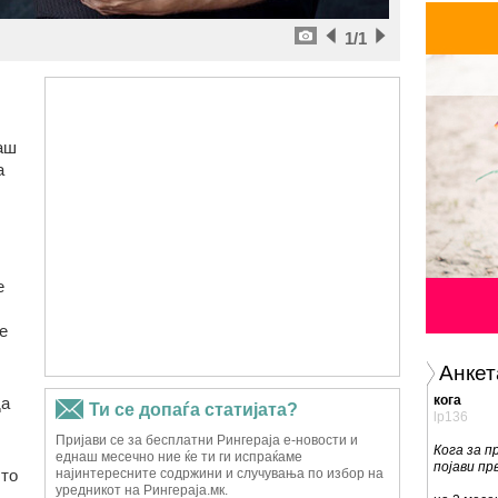
1
/1
аш
а
е
е
Анкет
кога
да
lp136
Кога за п
појави пр
што