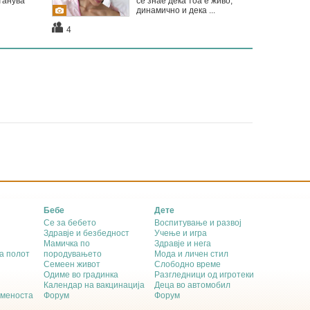
танува
се знае дека тоа е живо,
динамично и дека ...
4
Бебе
Дете
Се за бебето
Воспитување и развој
Здравје и безбедност
Учење и игра
Мамичка по
Здравје и нега
а полот
породувањето
Мода и личен стил
Семеен живот
Слободно време
Одиме во градинка
Разгледници од игротеки
Календар на вакцинација
Деца во автомобил
еменоста
Форум
Форум