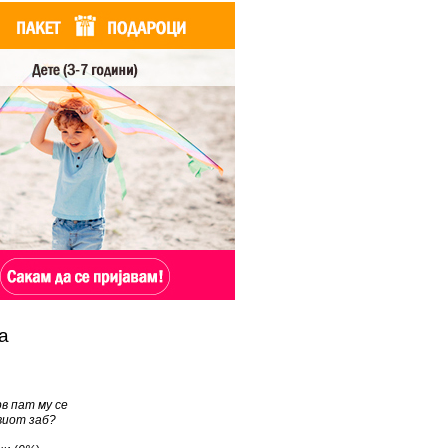
а
рв пат му се
виот заб?