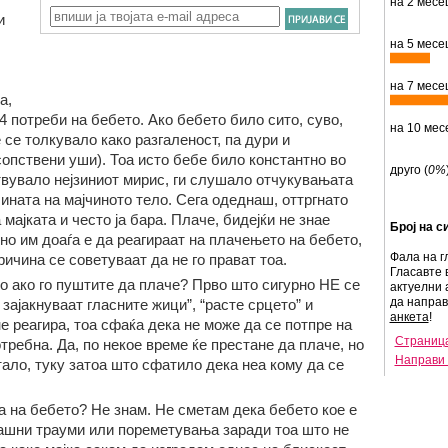
на 2 месец
и
на 5 месец
на 7 месец
а,
4 потреби на бебето. Ако бебето било сито, суво,
на 10 мес
 се толкувало како разгаленост, па дури и
опствени уши). Тоа исто бебе било константно во
друго (
0%
ствувало нејзиниот мирис, ги слушало отчукувањата
лината на мајчиното тело. Сега одеднаш, оттргнато
мајката и често ја бара. Плаче, бидејќи не знае
Број на с
но им доаѓа е да реагираат на плачењето на бебето,
Фала на г
ричина се советуваат да не го прават тоа.
Гласавте 
о ако го пуштите да плаче? Прво што сигурно НЕ се
актуелни 
да напра
 зајакнуваат гласните жици”, “расте срцето” и
анкета
!
е реагира, тоа сфаќа дека не може да се потпре на
Страница
отребна. Да, по некое време ќе престане да плаче, но
Направи 
тало, туку затоа што сфатило дека неа кому да се
а на бебето? Не знам. Не сметам дека бебето кое е
рашни трауми или пореметувања заради тоа што не