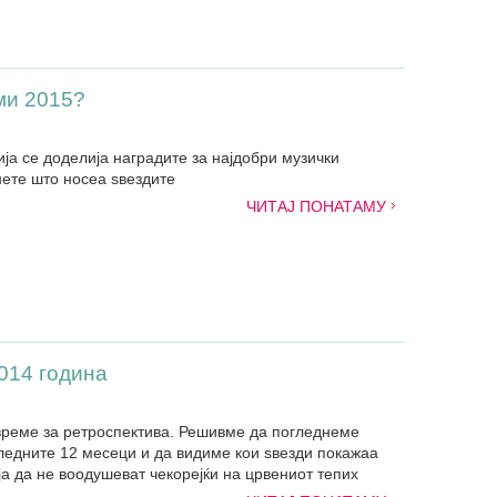
ми 2015?
ја се доделија наградите за најдобри музички
ете што носеа ѕвездите
ЧИТАЈ ПОНАТАМУ
014 година
 време за ретроспектива. Решивме да погледнеме
следните 12 месеци и да видиме кои ѕвезди покажаа
ја да не воодушеват чекорејќи на црвениот тепих