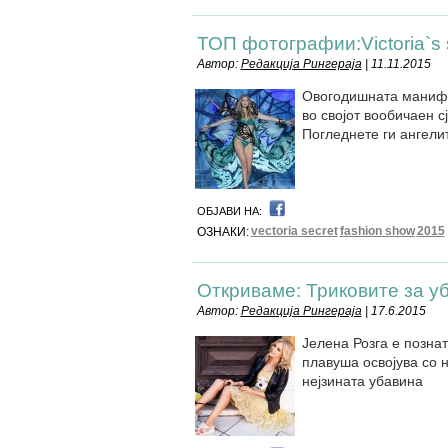
ТОП фотографии:Victoria`s 
Автор:
Редакција Рингераја
| 11.11.2015
Овогодишната манифест
во својот вообичаен с
Погледнете ги ангелит
ОБЈАВИ НА:
vectoria secret
fashion show
2015
ОЗНАКИ:
Откриваме: Триковите за у
Автор:
Редакција Рингераја
| 17.6.2015
Јелена Розга е познат
плавуша освојува со н
нејзината убавина