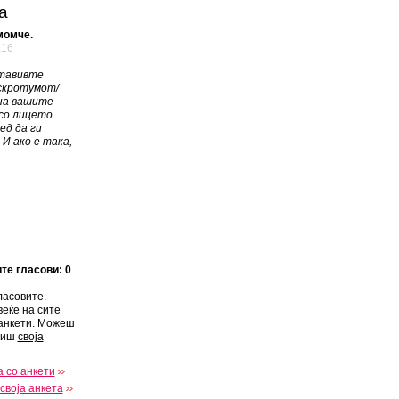
а
момче.
а16
ставивте
скротумот/
на вашите
со лицето
ед да ги
И ако е така,
ите гласови: 0
ласовите.
веќе на сите
анкети. Можеш
виш
своја
 со анкети
своја анкета