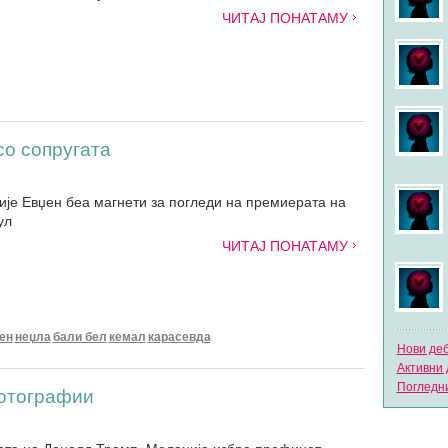
ЧИТАЈ ПОНАТАМУ
со сопругата
ије Евџен беа магнети за погледи на премиерата на
ул
ЧИТАЈ ПОНАТАМУ
ен
неџла
бали бел
кемал
карасевда
Нови де
Активни 
Погледни
отографии