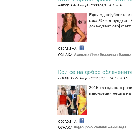
Автор:
Редакција Рингераја
| 4.1.2016
Едни од најубавите и 
како Жизел Бундхен, 
докажуваат овој факт
ОБЈАВИ НА:
Адриана Лима
бразилка
убавина
ОЗНАКИ:
Кои се најдобро облеченит
Автор:
Редакција Рингераја
| 14.12.2015
2015-та година е речи
извонредни нешта на 
ОБЈАВИ НА:
најдобро облечени
жени
мода
ОЗНАКИ: