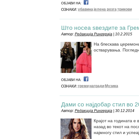
ОБЈАВИ НА:
убавина
јелена розга
трикови
ОЗНАКИ:
Што носеа ѕвездите за Гре
Автор:
Редакција Рингераја
| 10.2.2015
На блескава церемони
остварувања. Погледн
ОБЈАВИ НА:
греми
награди
Музика
ОЗНАКИ:
Дами со најдобар стил во 2
Автор:
Редакција Рингераја
| 30.12.2014
Крајот на годината е
назад во текот на по
најмногу стил и успеа