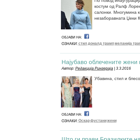
По повод инаугурациј
костум од Ралф Лорен
салонки. Многумина к
незаборавната Џеки 
ОБЈАВИ НА:
стил
доналд трамп
меланија тра
ОЗНАКИ:
Најубаво облечените жени 
Автор:
Редакција Рингераја
| 3.3.2016
Убавина, стил и блес
ОБЈАВИ НА:
Оскар
фустани
жени
ОЗНАКИ:
Што ги прави Бразилките на