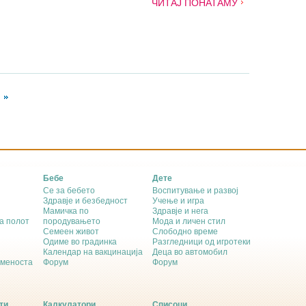
ЧИТАЈ ПОНАТАМУ
Бебе
Дете
Се за бебето
Воспитување и развој
Здравје и безбедност
Учење и игра
Мамичка по
Здравје и нега
а полот
породувањето
Мода и личен стил
Семеен живот
Слободно време
Одиме во градинка
Разгледници од игротеки
Календар на вакцинација
Деца во автомобил
еменоста
Форум
Форум
ти
Калкулатори
Списоци