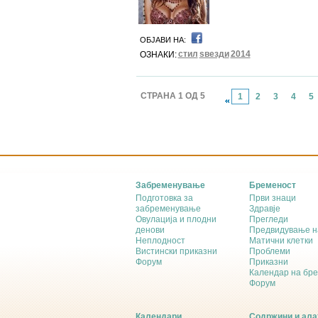
ОБЈАВИ НА:
стил
ѕвезди
2014
ОЗНАКИ:
СТРАНА 1 ОД 5
1
2
3
4
5
Забременување
Бременост
Подготовка за
Први знаци
забременување
Здравје
Овулација и плодни
Прегледи
денови
Предвидување н
Неплодност
Матични клетки
Вистински приказни
Проблеми
Форум
Приказни
Календар на бр
Форум
Календари
Содржини и ала