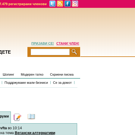
7.479 регистрирани членови
ПРИЈАВИ СЕ!
СТАНИ ЧЛЕН!
ДЕТЕ
Шопинг
Модерен татко
Скриени писма
Поддржуваме мали бизниси
Се за домот
руми
Дневници
Најнови
содржини
vfta
во 10:14
Хепинес
Автор:
Хепинес
на тема
Вегански алтернативи