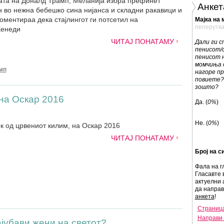
ата на Доналд Трамп, Меланија избра префинет
Анкет
 во нежна бебешко сина нијанса и складни ракавици и
оментираа дека стајлингот ги потсетил на
Мајка на 
пеперутк
Кенеди
ЧИТАЈ ПОНАТАМУ
Дали ги 
пенисот/
пенисот 
момчиња 
мп
нагоре пр
повиете? 
зошто?
на Оскар 2016
Да. (
0%
)
Не. (
0%
)
ок од црвениот килим, на Оскар 2016
ЧИТАЈ ПОНАТАМУ
Број на с
Фала на г
Гласавте 
актуелни 
да напра
анкета
!
Страница
Направи 
јубави жени на светот?