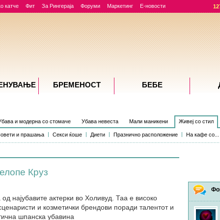
о катче
Фит
За Рингераја
Форуми
Маркетинг
Е-новости
12
ЕНУВАЊE
БРЕМЕНОСТ
БЕБЕ
Убава и модерна со стомаче
Убава невеста
Мали маникени
Живеј со стил
овети и прашања
Секси ќоше
Диети
Празнично расположение
На кафе со...
нелопе Круз
Фо
од најубавите актерки во Холивуд. Таа е високо
сценаристи и козметички брендови поради талентот и
тична шпанска убавина