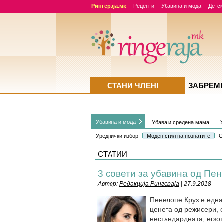
Рингераја.мк
Рецепти
Убавина и мода
Детск
СТАНИ ЧЛЕН!
ЗАБРЕМ
Убавина и мода
Убава и средена мама
Уреднички избор
Моден стил на познатите
С
СТАТИИ
3 совети за убавина од Пе
Автор:
Редакција Рингераја
| 27.9.2018
Пенелопе Круз е една 
ценета од режисери, 
нестандардната, егзо