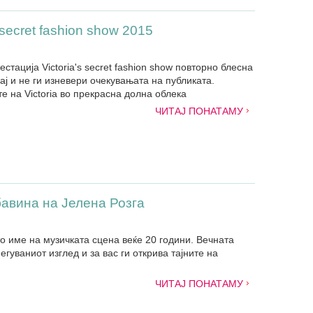
secret fashion show 2015
ација Victoria's secret fashion show повторно блесна
јај и не ги изневери очекувањата на публиката.
е на Victoria во прекрасна долна облека
ЧИТАЈ ПОНАТАМУ
бавина на Јелена Розга
о име на музичката сцена веќе 20 години. Вечната
егуваниот изглед и за вас ги открива тајните на
ЧИТАЈ ПОНАТАМУ