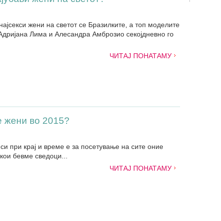
најсекси жени на светот се Бразилките, а топ моделите
Адријана Лима и Алесандра Амброзио секојдневно го
ЧИТАЈ ПОНАТАМУ
е жени во 2015?
си при крај и време е за посетување на сите оние
кои бевме сведоци...
ЧИТАЈ ПОНАТАМУ