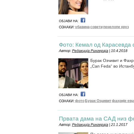
ОБЈАВИ НА:
убавина
совети
пенелопе круз
ОЗНАКИ:
Фото: Кемал од Карасевда 
Автор:
Редакција Рингераја
| 10.4.2018
Бурак Озчивит и Фахр
„Can Feda“ во Истанб
ОБЈАВИ НА:
фото
Бурак Озџивит
фахрије евџ
ОЗНАКИ:
Првата дама на САД низ ф
Автор:
Редакција Рингераја
| 21.1.2017