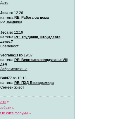
Дете
Jeca
во 12:26
Мими
Автор:
Милен4е
на тема
RE: Работа од дома
РР Заедница
Jeca
во 12:19
забава Бремените
Автор:
bobik
на тема
RE: Трудници, што јадевте
денес?
Бременост
Цааци
Vedrana13
во 19:37
Автор:
Цааци
на тема
RE: Вештачко оплодување VIII
дел
Забременување
Mimi
Автор:
Miimii
Boki77
во 10:13
на тема
RE: ПХД Биопирамида
Семеен живот
Напиши свој дневник
Погледни ги сите дневници
бати
дебати
 ги сите форуми