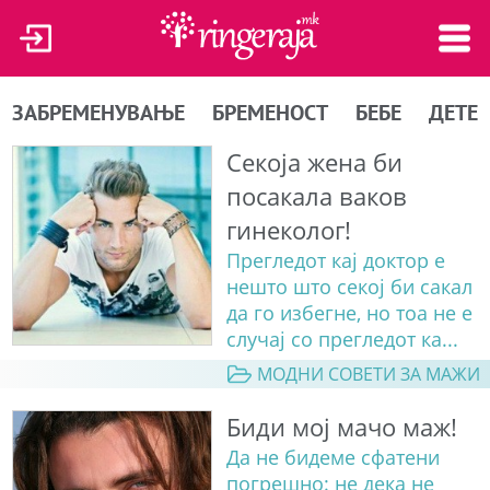
ЗАБРЕМЕНУВАЊЕ
БРЕМЕНОСТ
БЕБЕ
ДЕТЕ
Секоја жена би
посакала ваков
гинеколог!
Прегледот кај доктор е
нешто што секој би сакал
да го избегне, но тоа не е
случај со прегледот ка...
МОДНИ СОВЕТИ ЗА МАЖИ
Биди мој мачо маж!
Да не бидеме сфатени
погрешно: не дека не