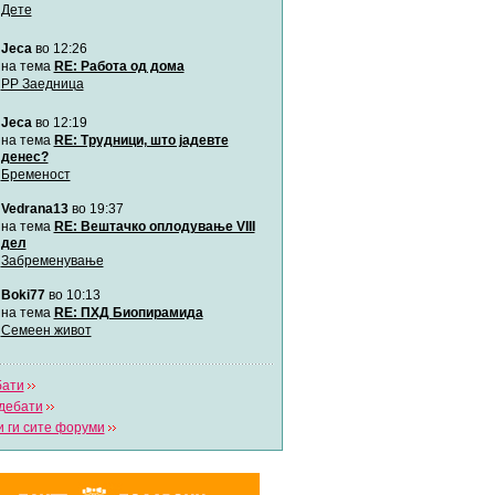
Дете
Jeca
во 12:26
Мими
Автор:
Милен4е
на тема
RE: Работа од дома
РР Заедница
Jeca
во 12:19
забава Бремените
Автор:
bobik
на тема
RE: Трудници, што јадевте
денес?
Бременост
Цааци
Vedrana13
во 19:37
Автор:
Цааци
на тема
RE: Вештачко оплодување VIII
дел
Забременување
Mimi
Автор:
Miimii
Boki77
во 10:13
на тема
RE: ПХД Биопирамида
Семеен живот
Напиши свој дневник
Погледни ги сите дневници
бати
дебати
 ги сите форуми