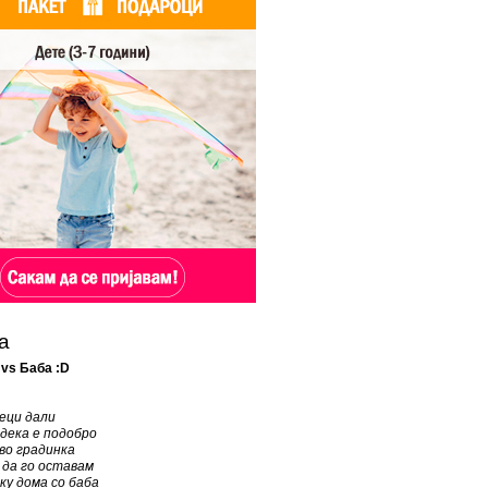
а
vs Баба :D
еци дали
дека е подобро
во градинка
 да го оставам
у дома со баба