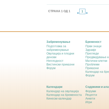
СТРАНА 1 ОД 1
1
Забременување
Бременост
Подготовка за
Први знаци
забременување
Здравје
Овулација и плодни
Прегледи
денови
Предвидување н
Неплодност
Матични клетки
Вистински приказни
Проблеми
Форум
Приказни
Календар на бр
Форум
Календари
Содржини и ала
Календар на овулација
Форуми
Календар на бременоста
Рецепти
Кинески календар
Анкети
Игри