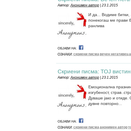
Автор:
Анонимен автор
| 23.1.2015
И да... Водиме битки,
понекогаш ме прави б
ранлива
ОБЈАВИ НА:
скриени писма
вечен негативец
а
ОЗНАКИ:
Скриени писма: ТОЈ вистин
Автор:
Анонимен автор
| 23.1.2015
Емоционална празнина
изгубеност, страв..ст
Дуваше јако и отиде.
дувне повторно...
ОБЈАВИ НА:
скриени писма
анонимен автор
т
ОЗНАКИ: