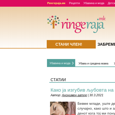
Рингераја.мк
Рецепти
Убавина и мода
Детск
СТАНИ ЧЛЕН!
ЗАБРЕМ
Убавина и мода
Убава и средена мама
СТАТИИ
Како ја изгубив љубовта на 
Автор:
Анонимен автор
| 30.3.2021
Бевме млади, уште де
случајно, како што и 
денот кога тој ми пон