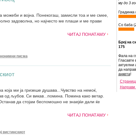
му до 3 г
Градинка 
 а можеби и војна. Понекогаш, замисли тоа и ме смее,
олно задоволна, но најчесто ме плаши и ме прави
Со баба (
ЧИТАЈ ПОНАТАМУ
Број на с
175
Фала на г
нонимни писма
Гласавте 
актуелни 
да напра
скиот
анкета
!
Страница
Направи 
 која ми ја гризеше душава...Чувство на немоќ,
рав од љубов. Си викав...помина. Помина како ветар.
 Останав да стојам беспомошно не знаејќи дали ќе
ЧИТАЈ ПОНАТАМУ
ој вистинскиот