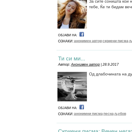
За сите соништа кои н
тебе, Ќе ти бидам веч
ОБЈАВИ НА:
анонимен автор
скриени писма
љ
ОЗНАКИ:
Ти си ми...
Автор:
Анонимен автор
| 28.9.2017
Од длабочината на д
ОБЈАВИ НА:
анонимни писма
песна
љубов
ОЗНАКИ:
Скриени писма: Вечен нега