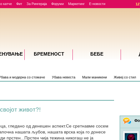
о катче
Фит
За Рингераја
Форуми
Маркетинг
Е-новости
12
ЕНУВАЊE
БРЕМЕНОСТ
БЕБЕ
Убава и модерна со стомаче
Убава невеста
Мали маникени
Живеј со стил
својот живот?!
Фо
ца, гледано од денешен аспект.Се сретнавме сосем
започна нашата љубов, нашата врска која го донесе
уди прстен...Прстен чија тежина никогаш не ја