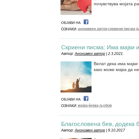
почувствува мојата рак
ОБЈАВИ НА:
анонимен автор
скриени писма
љ
ОЗНАКИ:
Скриени писма: Има мајки и
Автор:
Анонимен автор
| 2.3.2021
Велат дека има мајки 
како може мајка да не
ОБЈАВИ НА:
мајка
ќерка
љубов
ОЗНАКИ:
Благословена бев, додека б
Автор:
Анонимен автор
| 9.10.2017