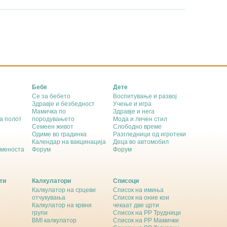
Бебе
Дете
Се за бебето
Воспитување и развој
Здравје и безбедност
Учење и игра
Мамичка по
Здравје и нега
а полот
породувањето
Мода и личен стил
Семеен живот
Слободно време
Одиме во градинка
Разгледници од игротеки
Календар на вакцинација
Деца во автомобил
еменоста
Форум
Форум
ти
Калкулатори
Списоци
Калкулатор на срцеви
Список на имиња
отчукувања
Список на оние кои
Калкулатор на крвни
чекаат две црти
групи
Список на РР Трудници
BMI калкулатор
Список на РР Мамички