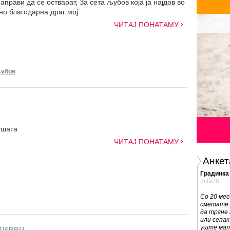
аправи да се остварат, За сета љубов која ја најдов во
но благодарна драг мој
ЧИТАЈ ПОНАТАМУ
убов
ушата
ЧИТАЈ ПОНАТАМУ
Анкет
Градинка 
mila28
Со 20 мес
сметате 
да тргне 
или сепак
тивец
уште малк