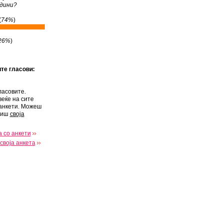
одини?
(
74%
)
26%
)
ите гласови:
ласовите.
веќе на сите
анкети. Можеш
виш
своја
 со анкети
своја анкета