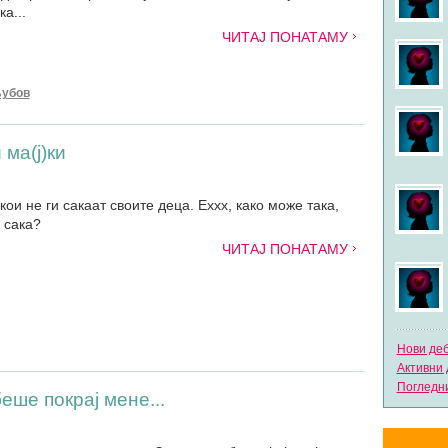
а...
ЧИТАЈ ПОНАТАМУ
убов
 ма(ј)ки
кои не ги сакаат своите деца. Еххх, како може така,
 сака?
ЧИТАЈ ПОНАТАМУ
Нови де
Активни 
Погледни
еше покрај мене...