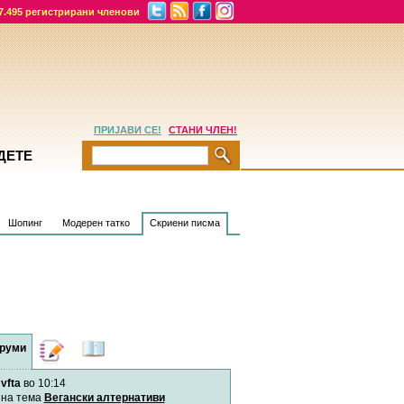
7.495 регистрирани членови
ПРИЈАВИ СЕ!
СТАНИ ЧЛЕН!
ДЕТЕ
Шопинг
Модерен татко
Скриени писма
руми
Дневници
Најнови
содржини
vfta
во 10:14
Хепинес
Автор:
Хепинес
на тема
Вегански алтернативи