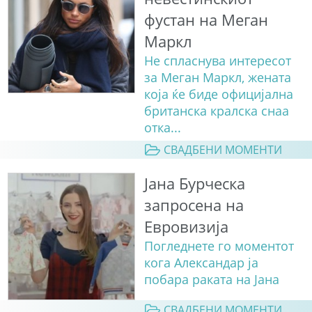
фустан на Меган
Маркл
Не спласнува интересот
за Меган Маркл, жената
која ќе биде официјална
британска кралска снаа
отка...
СВАДБЕНИ МОМЕНТИ
Јана Бурческа
запросена на
Евровизија
Погледнете го моментот
кога Александар ја
побара раката на Јана
СВАДБЕНИ МОМЕНТИ