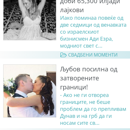
доби 65,300 илјади
лајкови
Иако поминаа повеќе од
две седмици од венавката
со израелскиот
бизнисмен Ади Езра,
модниот свет с...
СВАДБЕНИ МОМЕНТИ
Љубов посилна од
затворените
граници!
- Ако не ги отвореа
границите, не беше
проблем да го препливам
Дунав и на грб да ги
носам сите св...