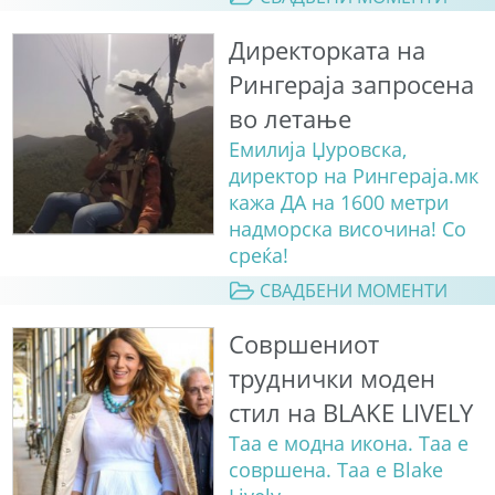
Директорката на
Рингераја запросена
во летање
Емилија Џуровска,
директор на Рингераја.мк
кажа ДА на 1600 метри
надморска височина! Со
среќа!
СВАДБЕНИ МОМЕНТИ
Совршениот
труднички моден
стил на BLAKE LIVELY
Таа е модна икона. Таа е
совршена. Таа е Blake