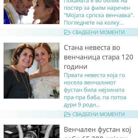
Поканата е во облик на
постер за филм наречен
"Мојата српска венчавка".
Погледнете на колку...
СВАДБЕНИ МОМЕНТИ
Стана невеста во
венчаница стара 120
години
Првата невеста која го
носела венчалниот
фустан била нејзината
пра-пра баба, па потоа
дури 9 родн...
СВАДБЕНИ МОМЕНТИ
Венчален фустан кој