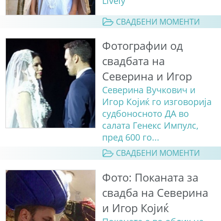
Lively
СВАДБЕНИ МОМЕНТИ
Фотографии од
свадбата на
Северина и Игор
Северина Вучкович и
Игор Којиќ го изговорија
судбоносното ДА во
салата Генекс Импулс,
пред 600 го...
СВАДБЕНИ МОМЕНТИ
Фото: Поканата за
свадба на Северина
и Игор Којиќ