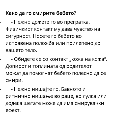
Како да го смирите бебето?
-
-
Нежно држете го во прегратка
.
Физичкиот контакт му дава чувство на
сигурност. Носете го бебето во
исправена положба или прилепено до
вашето тело.
-
-
Обидете се со контакт „кожа на кожа“
.
Допирот и топлината од родителот
можат да помогнат бебето полесно да се
смири.
-
-
Нежно нишајте го
.
Бавното и
ритмично нишање во раце, во лулка или
додека шетате може да има смирувачки
ефект.