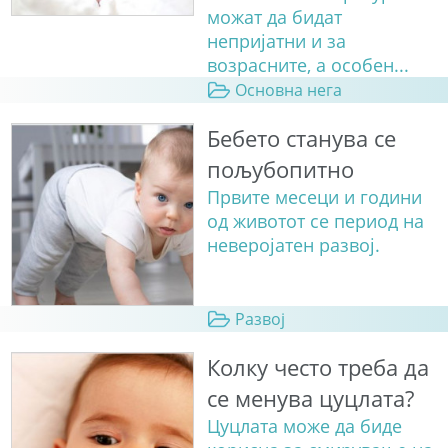
можат да бидат
непријатни и за
возрасните, а особен...
Основна нега
Бебето станува сe
пољубопитно
Првите месеци и години
од животот се период на
неверојатен развој.
Развој
Колку често треба да
се менува цуцлата?
Цуцлата може да биде