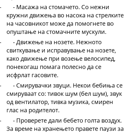
-
-
Масажа на стомачето
.
Со нежни
кружни движења во насока на стрелките
на часовникот може да помогнете во
опуштање на стомачните мускули.
-
-
Движење на нозете
.
Нежното
свиткување и исправување на нозете,
како движење при возење велосипед,
понекогаш помага полесно да се
исфрлат гасовите.
-
-
Смирувачки звуци
.
Некои бебиња се
смируваат со: тивок шум (бел шум)
,
звук
од вентилатор
,
тивка музика
,
смирен
глас на родителот.
-
-
Проверете дали бебето голта воздух
.
За време на хранењето правете паузи за