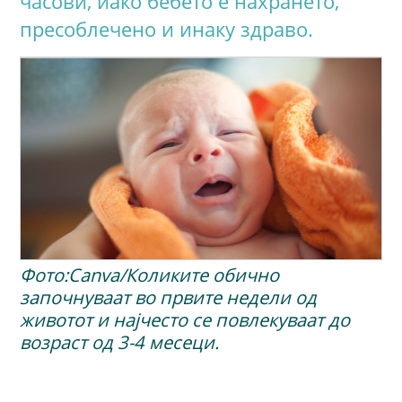
часови, иако бебето е нахрането,
пресоблечено и инаку здраво.
Фото:Canva/Коликите обично
започнуваат во првите недели од
животот и најчесто се повлекуваат до
возраст од 3-4 месеци.