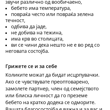
звучи различно од вообичаено
,
бебето има температура
,
повраќа често или повраќа зелена
течност
,
одбива да јаде
,
не добива на тежина
,
има крв во столицата
,
ви се чини дека нешто не е во ред со
неговата состојба.
Грижете се и за себе
Коликите можат да бидат исцрпувачки.
Ако се чувствувате преоптоварено,
замолете партнер, член од семејството
или блиска личност да го преземе
бебето на кратко додека се одморите.
Вашата благосостојба е важна и за вас и