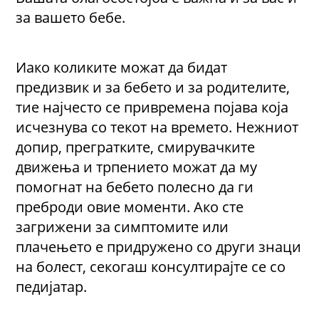
за вашето бебе.
Иако коликите можат да бидат
предизвик и за бебето и за родителите,
тие најчесто се привремена појава која
исчезнува со текот на времето. Нежниот
допир, прегратките, смирувачките
движења и трпението можат да му
помогнат на бебето полесно да ги
преброди овие моменти. Ако сте
загрижени за симптомите или
плачењето е придружено со други знаци
на болест, секогаш консултирајте се со
педијатар.