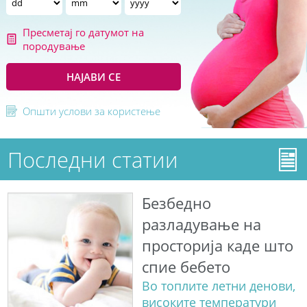
Пресметај го датумот на
породување
НАЈАВИ СЕ
Општи услови за користење
Последни статии
Безбедно
разладување на
просторија каде што
спие бебето
Во топлите летни денови,
високите температури