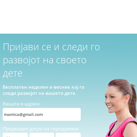
Пријави се и следи го
развојот на своето
дете
Бесплатен неделен е-весник кој го
следи развојот на вашето дете.
Вашата е-адреса
Предвиден датум на породување