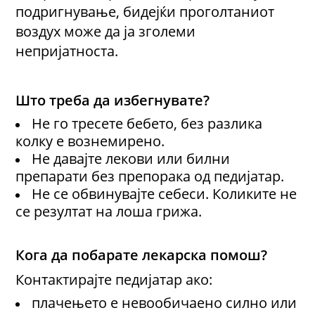
подригнување, бидејќи проголтаниот
воздух може да ја зголеми
непријатноста.
Што треба да избегнувате?
Не го тресете бебето, без разлика
колку е вознемирено.
Не давајте лекови или билни
препарати без препорака од педијатар.
Не се обвинувајте себеси
. К
оликите не
се резултат на лоша грижа.
Кога да побарате лекарска помош?
Контактирајте педијатар ако:
плачењето е невообичаено силно или