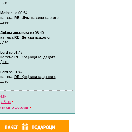
Дете
Mother.
во 00:54
Мими
Автор:
Милен4е
на тема
RE: Шум на срце кај дете
Дете
Дијана арсовска
во 08:40
забава Бремените
Автор:
bobik
на тема
RE: Детски психолог
Дете
Lord
во 01:47
Цааци
Автор:
Цааци
на тема
RE: Крајници кај децата
Дете
Lord
во 01:47
Mimi
Автор:
Miimii
на тема
RE: Крајници кај децата
Дете
бати
Напиши свој дневник
дебати
Погледни ги сите дневници
 ги сите форуми