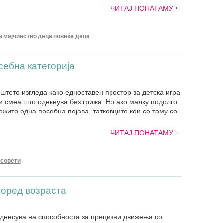
ЧИТАЈ ПОНАТАМУ
а
мајчинство
деца
повеќе деца
себна категорија
штето изгледа како едноставен простор за детска игра
и смеа што одекнува без грижа. Но ако малку подолго
ежите една посебна појава, татковците кои се таму со
ЧИТАЈ ПОНАТАМУ
совети
поред возраста
днесува на способноста за прецизни движења со