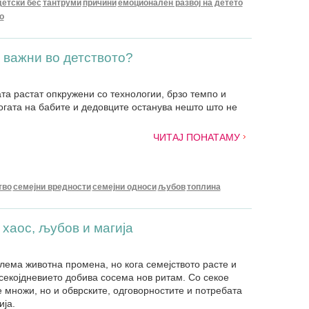
детски бес
тантруми
причини
емоционален развој на детето
о
 важни во детството?
та растат опкружени со технологии, брзо темпо и
логата на бабите и дедовците останува нешто што не
ЧИТАЈ ПОНАТАМУ
тво
семејни вредности
семејни односи
љубов
топлина
 хаос, љубов и магија
олема животна промена, но кога семејството расте и
 секојдневието добива сосема нов ритам. Со секое
е множи, но и обврските, одговорностите и потребата
ија.