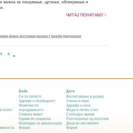
а е важна за пишување, цртање, облекување и
и.
ЧИТАЈ ПОНАТАМУ
рика
фина моторика
возраст
вежби
препораки
5
6
Бебе
Дете
Се за бебето
Воспитување и развој
Здравје и безбедност
Учење и игра
Мамичка по
Здравје и нега
а полот
породувањето
Мода и личен стил
Семеен живот
Слободно време
Одиме во градинка
Разгледници од игротеки
Календар на вакцинација
Деца во автомобил
еменоста
Форум
Форум