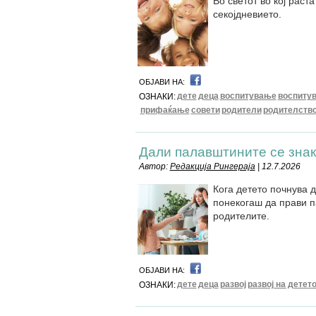
Во светот во кој раст
секојдневието.
ОБЈАВИ НА:
дете
деца
воспитување
воспитув
ОЗНАКИ:
прифаќање
совети
родители
родителств
Дали палавштините се знак
Автор:
Редакција Рингераја
| 12.7.2026
Кога детето почнува д
понекогаш да прави п
родителите.
ОБЈАВИ НА:
дете
деца
развој
развој на детет
ОЗНАКИ: