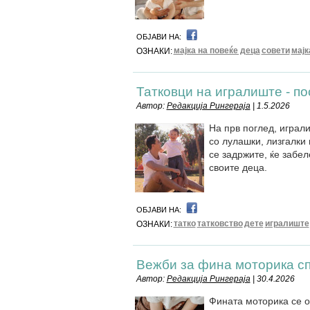
ОБЈАВИ НА:
мајка на повеќе деца
совети
мајк
ОЗНАКИ:
Татковци на игралиште - по
Автор:
Редакција Рингераја
| 1.5.2026
На прв поглед, играли
со лулашки, лизгалки 
се задржите, ќе забел
своите деца.
ОБЈАВИ НА:
татко
татковство
дете
игралиште
ОЗНАКИ:
Вежби за фина моторика с
Автор:
Редакција Рингераја
| 30.4.2026
Фината моторика се о