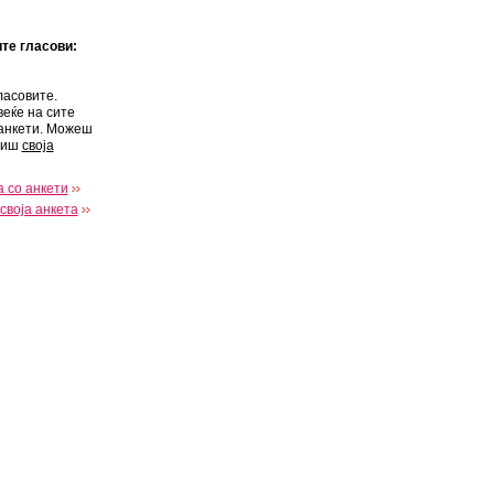
ите гласови:
ласовите.
веќе на сите
анкети. Можеш
виш
своја
 со анкети
своја анкета