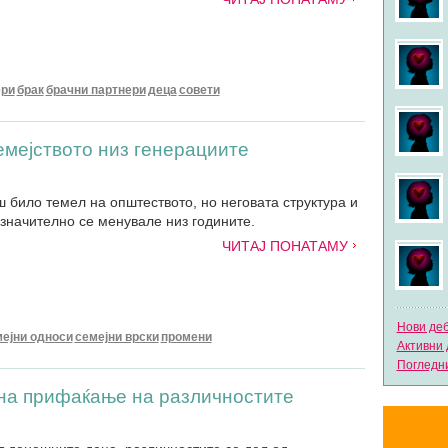
ери
брак
брачни партнери
деца
совети
емејството низ генерациите
ш било темел на општеството, но неговата структура и
 значително се менувале низ годините.
ЧИТАЈ ПОНАТАМУ
Нови де
ејни односи
семејни врски
промени
Активни 
Погледни
 на прифаќање на различностите