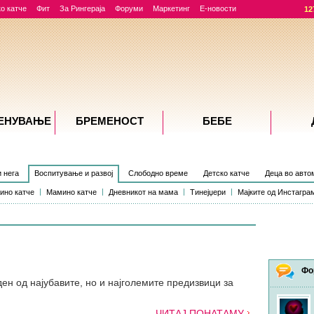
о катче
Фит
За Рингераја
Форуми
Маркетинг
Е-новости
12
ЕНУВАЊE
БРЕМЕНОСТ
БЕБЕ
и нега
Воспитување и развој
Слободно време
Детско катче
Деца во авто
ино катче
Мамино катче
Дневникот на мама
Тинејџери
Мајките од Инстагра
Фо
ен од најубавите, но и најголемите предизвици за
ЧИТАЈ ПОНАТАМУ