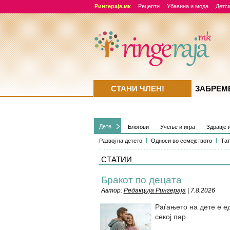
Рингераја.мк
Рецепти
Убавина и мода
Детск
СТАНИ ЧЛЕН!
ЗАБРЕМ
Дете
Блогови
Учење и игра
Здравје 
Развој на детето
Односи во семејството
Тат
СТАТИИ
Бракот по децата
Автор:
Редакција Рингераја
| 7.8.2026
Раѓањето на дете е ед
секој пар.