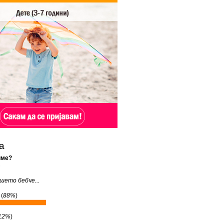
а
име?
5
шето бебче...
(
88%
)
12%
)