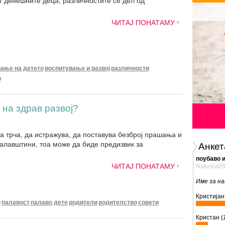
ат денешните деца, различностите се дел од
ЧИТАЈ ПОНАТАМУ
ање на детето
воспитување и развој
различности
о
 на здрав развој?
а трча, да истражува, да поставува безброј прашања и
алавштини, тоа може да биде предизвик за
Анкет
поубаво 
ЧИТАЈ ПОНАТАМУ
Natuska8
Име за на
Кристијан 
о
палавост
палаво дете
родители
родителство
совети
Кристан (