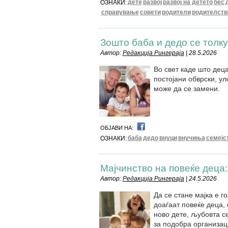
дете
развој
развој на детето
бес
ОЗНАКИ:
справување
совети
родители
родителств
Зошто баба и дедо се толку
Автор:
Редакција Рингераја
| 28.5.2026
Во свет каде што деца
постојани обврски, у
може да се замени.
ОБЈАВИ НА:
баба
дедо
внуци
внучиња
семејс
ОЗНАКИ:
Мајчинство на повеќе деца:
Автор:
Редакција Рингераја
| 24.5.2026
Да се стане мајка е г
доаѓаат повеќе деца,
ново дете, љубовта с
за подобра организац