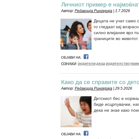
Личниот пример е најмоќна
Автор:
Редакција Рингераја
| 1.7.2026
Децата не учат само о
го гледаат кај возрас
силно влијание врз то
границите во животот.
ОБЈАВИ НА:
родители
деца
родителство
при
ОЗНАКИ:
Како да се справите со дет
Автор:
Редакција Рингераја
| 29.5.2026
Детскиот бес е норма
биде исцрпувачки, на
дека не знае како пои
ОБЈАВИ НА: