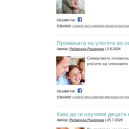
ОБЈАВИ НА:
семејство
семејни односи
партн
ОЗНАКИ:
Промената на улогите во с
Автор:
Редакција Рингераја
| 5.8.2026
Семејството отсекога
улогите на членовите
ОБЈАВИ НА:
семејство
семејни вредности
сем
ОЗНАКИ:
Како да ги научиме децата
Автор:
Редакција Рингераја
| 25.7.2026