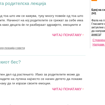
та родителска лекција
Број на с
241
д тоа што им се кажува, туку многу повеќе од тоа што
ните. Начинот на кој родителите се грижат за себе има
Фала на г
Гласавте 
а како децата ќе ги разбираат здравјето, емоциите и
актуелни 
да напра
анкета
!
ЧИТАЈ ПОНАТАМУ
Страница
Направи 
мер
лекција
совети
скиот бес?
лен дел од растењето. Иако за родителите може да
падите на лутина најчесто се начин детето да покаже
наку да ги изрази своите емоции.
ЧИТАЈ ПОНАТАМУ