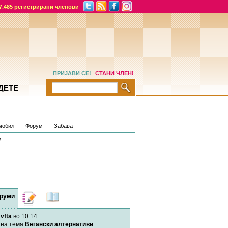
7.485 регистрирани членови
ПРИЈАВИ СЕ!
СТАНИ ЧЛЕН!
ДЕТЕ
мобил
Форум
Забава
м
руми
Дневници
Најнови
содржини
vfta
во 10:14
Хепинес
Автор:
Хепинес
на тема
Вегански алтернативи