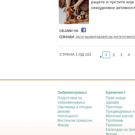
рацете и прстите кој
секојдневни активност
ОБЈАВИ НА:
дете
развој
развој на детето
мото
ОЗНАКИ:
СТРАНА 1 ОД 102
1
2
3
4
Забременување
Бременост
Подготовка за
Први знаци
забременување
Здравје
Овулација и плодни
Прегледи
денови
Предвидување н
Неплодност
Матични клетки
Вистински приказни
Проблеми
Форум
Приказни
Календар на бр
Форум