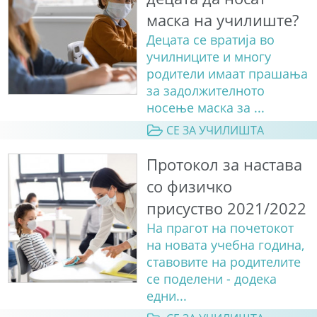
маска на училиште?
Децата се вратија во
училниците и многу
родители имаат прашања
за задолжителното
носење маска за ...
СЕ ЗА УЧИЛИШТА
Протокол за настава
со физичко
присуство 2021/2022
На прагот на почетокот
на новата учебна година,
ставовите на родителите
се поделени - додека
едни...