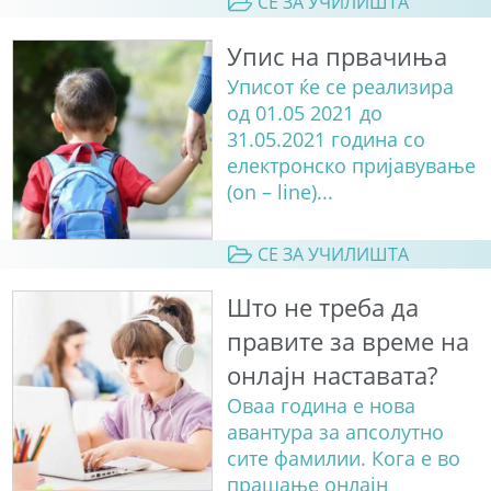
СЕ ЗА УЧИЛИШТА
Упис на првачиња
Уписот ќе се реализира
од 01.05 2021 до
31.05.2021 година со
електронско пријавување
(on – line)...
СЕ ЗА УЧИЛИШТА
Што не треба да
правите за време на
онлајн наставата?
Оваа година е нова
авантура за апсолутно
сите фамилии. Кога е во
прашање онлајн