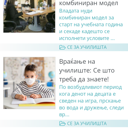
комбиниран модел
Владата нуди
комбиниран модел за
старт на учебната година
и секаде кадешто се
исполнети условите ...
СЕ ЗА УЧИЛИШТА
Враќање на
училиште: Сe што
треба да знаете!
По возбудливиот период
кога денот на децата е
сведен на игра, прскање
во вода и дружење, следи
вр...
СЕ ЗА УЧИЛИШТА