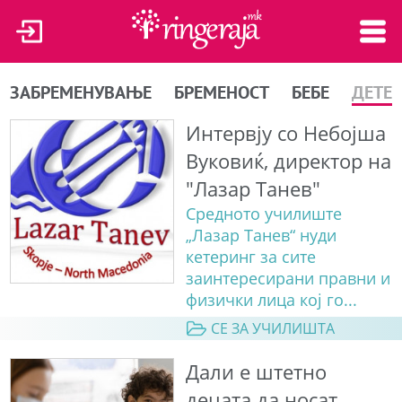
ЗАБРЕМЕНУВАЊЕ
БРЕМЕНОСТ
БЕБЕ
ДЕТЕ
Интервју со Небојша
Вуковиќ, директор на
"Лазар Танев"
Средното училиште
„Лазар Танев“ нуди
кетеринг за сите
заинтересирани правни и
физички лица кој го...
СЕ ЗА УЧИЛИШТА
Дали е штетно
децата да носат