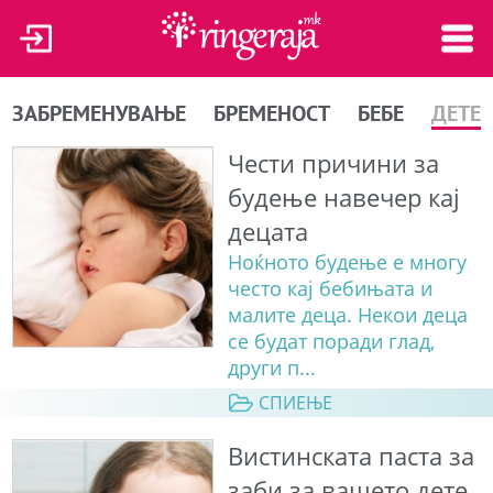
ЗАБРЕМЕНУВАЊЕ
БРЕМЕНОСТ
БЕБЕ
ДЕТЕ
Чести причини за
будење навечер кај
децата
Ноќното будење е многу
често кај бебињата и
малите деца. Некои деца
се будат поради глад,
други п...
СПИЕЊЕ
Вистинската паста за
заби за вашето дете