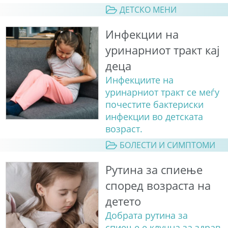
ДЕТСКО МЕНИ
Инфекции на
уринарниот тракт кај
деца
Инфекциите на
уринарниот тракт се меѓу
почестите бактериски
инфекции во детската
возраст.
БОЛЕСТИ И СИМПТОМИ
Рутина за спиење
според возраста на
детето
Добрата рутина за
спиење е клучна за здрав