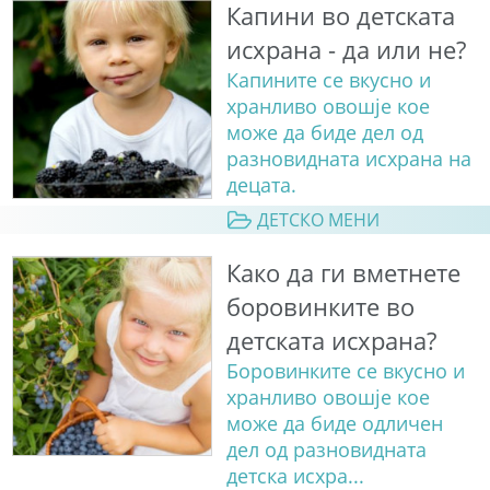
Капини во детската
исхрана - да или не?
Капините се вкусно и
хранливо овошје кое
може да биде дел од
разновидната исхрана на
децата.
ДЕТСКО МЕНИ
Како да ги вметнете
боровинките во
детската исхрана?
Боровинките се вкусно и
хранливо овошје кое
може да биде одличен
дел од разновидната
детска исхра...