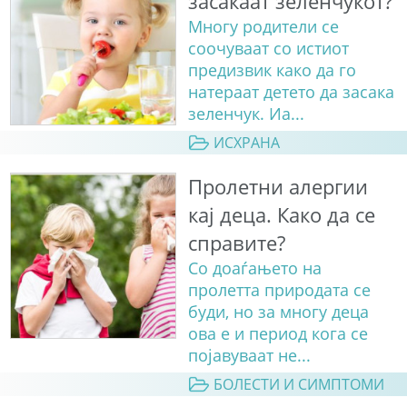
засакаат зеленчукот?
Многу родители се
соочуваат со истиот
предизвик како да го
натераат детето да засака
зеленчук. Иа...
ИСХРАНА
Пролетни алергии
кај деца. Како да се
справите?
Со доаѓањето на
пролетта природата се
буди, но за многу деца
ова е и период кога се
појавуваат не...
БОЛЕСТИ И СИМПТОМИ