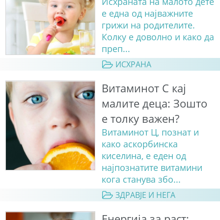
Исхраната на малото дете
е една од најважните
грижи на родителите.
Колку е доволно и како да
преп...
ИСХРАНА
Витаминот C кај
малите деца: Зошто
е толку важен?
Витаминот Ц, познат и
како аскорбинска
киселина, е еден од
најпознатите витамини
кога станува збо...
ЗДРАВЈЕ И НЕГА
Енергија за раст: