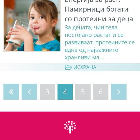
Намирници богати
со протеини за деца
За децата, чии тела
постојано растат и се
развиваат, протеините се
една од најважните
хранливи ма...
ИСХРАНА
3
4
5
6