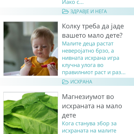
Иако с...
ЗДРАВЈЕ И НЕГА
Колку треба да јаде
вашето мало дете?
Малите деца растат
неверојатно брзо, а
нивната исхрана игра
клучна улога во
правилниот раст и раз...
ИСХРАНА
Магнезиумот во
исхраната на мало
дете
Кога станува збор за
исхраната на малите