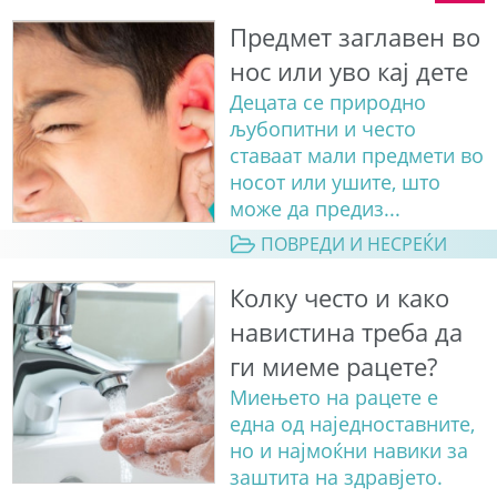
Предмет заглавен во
нос или уво кај дете
Децата се природно
љубопитни и често
ставаат мали предмети во
носот или ушите, што
може да предиз...
ПОВРЕДИ И НЕСРЕЌИ
Колку често и како
навистина треба да
ги миеме рацете?
Миењето на рацете е
една од наједноставните,
но и најмоќни навики за
заштита на здравјето.