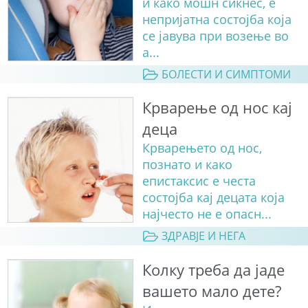
и како мошн сикнес, е
непријатна состојба која
се јавува при возење во
а...
БОЛЕСТИ И СИМПТОМИ
Крварење од нос кај
деца
Крварењето од нос,
познато и како
епистаксис е честа
состојба кај децата која
најчесто не е опасн...
ЗДРАВЈЕ И НЕГА
Колку треба да јаде
вашето мало дете?