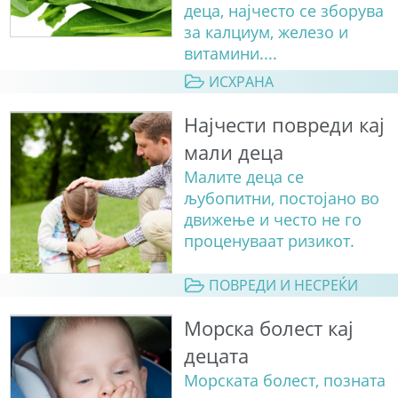
деца, најчесто се зборува
за калциум, железо и
витамини....
ИСХРАНА
Најчести повреди кај
мали деца
Малите деца се
љубопитни, постојано во
движење и често не го
проценуваат ризикот.
ПОВРЕДИ И НЕСРЕЌИ
Морска болест кај
децата
Морската болест, позната