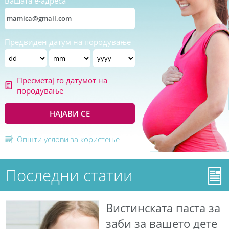
Вашата е-адреса
Предвиден датум на породување
Пресметај го датумот на
породување
НАЈАВИ СЕ
Општи услови за користење
Последни статии
Вистинската паста за
заби за вашето дете