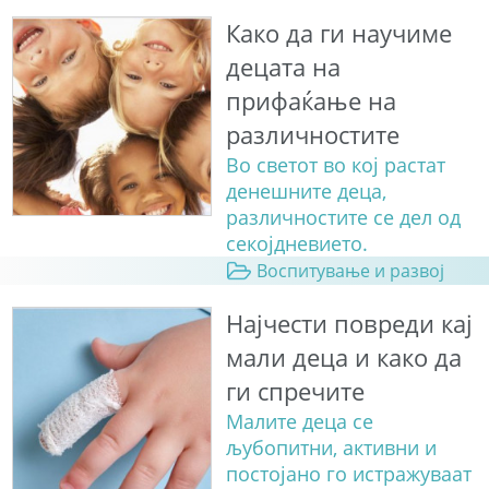
Како да ги научиме
децата на
прифаќање на
различностите
Во светот во кој растат
денешните деца,
различностите се дел од
секојдневието.
Воспитување и развој
Најчести повреди кај
мали деца и како да
ги спречите
Малите деца се
љубопитни, активни и
постојано го истражуваат