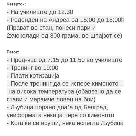
Четврток:
- На училиште до 12:30
- Роденден на Андреа од 15:00 до 18:00h
(Прават во стан, понеси пари и
2хчоколади од 300 грама, во шпајзот се)
Петок:
- Пред-час од 7:15 до 11:50 во училиште
- Тренинг во 19:00
- Плати котизација
- После тренинг да се испере кимоното –
на висока температура (обавезно да се
стави и марамче ловец на бои)
- Љубица порано доаѓа од Белград,
униформата нека ја пере со кимоното
- Кога ќе се исуши, нека испегла Љубица