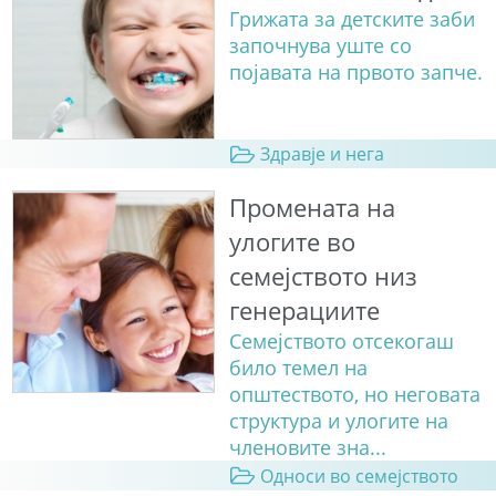
Грижата за детските заби
започнува уште со
појавата на првото запче.
Здравје и нега
Промената на
улогите во
семејството низ
генерациите
Семејството отсекогаш
било темел на
општеството, но неговата
структура и улогите на
членовите зна...
Односи во семејството