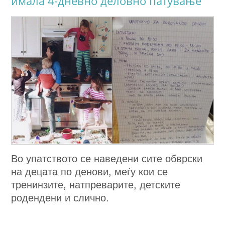
имала 4-дневно деловно патување
Во упатството се наведени сите обврски
на децата по денови, меѓу кои се
тренинзите, натпреварите, детските
родендени и слично.