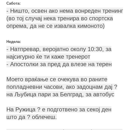
Сабота:
- Ништо, освен ако нема вонреден тренинг
(во тој случај нека тренира во спортска
опрема, да не се извалка кимоното)
Недела:
- Натпревар, веројатно околу 10:30, за
најсигурно ќе ти каже тренерот
- Апостолки за пред да влезе на терен
Моето враќање се очекува во раните
попладневни часови, ако задоцнам дај ?
на Љубица пари за Белград, за автобус
На Ружица ? е подготвено за секој ден
што да ? облечеш.