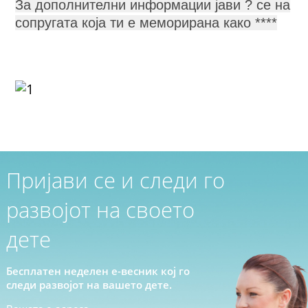
За дополнителни информации јави ? се на
сопругата која ти е меморирана како ****
Пријави се и следи го
развојот на своето
дете
Бесплатен неделен е-весник кој го
следи развојот на вашето дете.