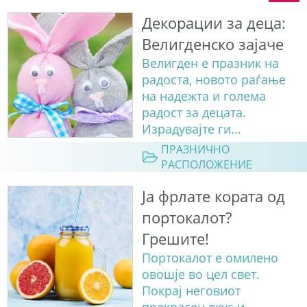
Декорации за деца:
Велигденско зајаче
Велигден е празник на
радоста, новото раѓање
на надежта и голема
радост за децата.
Израдувајте ги...
ПРАЗНИЧНО
РАСПОЛОЖЕНИЕ
Ја фрлате кората од
портокалот?
Грешите!
Портокалот е омилено
овошје во цел свет.
Покрај неговиот
прекрасен вкус и