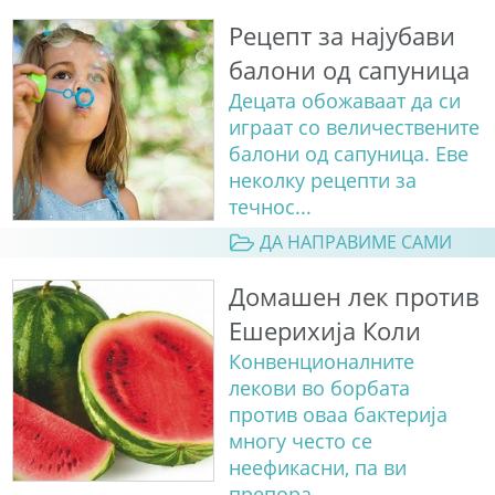
Рецепт за најубави
балони од сапуница
Децата обожаваат да си
играат со величествените
балони од сапуница. Еве
неколку рецепти за
течнос...
ДА НАПРАВИМЕ САМИ
Домашен лек против
Ешерихија Коли
Конвенционалните
лекови во борбата
против оваа бактерија
многу често се
неефикасни, па ви
препора...