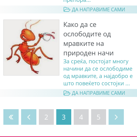
ДА НАПРАВИМЕ САМИ
Како да се
ослободите од
мравките на
природен начи
За среќа, постојат многу
начини да се ослободиме
од мравките, а најдобро е
што повеќето состојки ...
ДА НАПРАВИМЕ САМИ
2
3
4
5