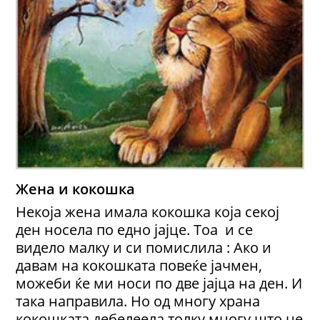
Жена и кокошка
Некоја жена имала кокошка која секој
ден носела по едно јајце. Тоа и се
видело малку и си помислила : Ако и
давам на кокошката повеќе јачмен,
можеби ќе ми носи по две јајца на ден. И
така направила. Но од многу храна
кокошката дебелеела толку многу што не