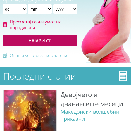
Пресметај го датумот на
породување
НАЈАВИ СЕ
Општи услови за користење
Последни статии
Девојчето и
дванаесетте месеци
Македонски волшебни
приказни