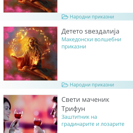
Народни приказни
Детето ѕвездалија
Македонски волшебни
приказни
Народни приказни
Свети маченик
Трифун
Заштитник на
градинарите и лозарите