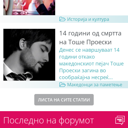
Историја и култура
14 години од смртта
на Тоше Проески
Денес се навршуваат 14
години откако
македонскиот пејач Тоше
Проески загина во
сообраќајна несреќ...
Македонци за паметење
ЛИСТА НА СИТЕ СТАТИИ
Последно на форумот