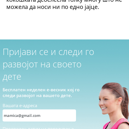
можела да носи ни по едно јајце.
Пријави се и следи го
развојот на своето
дете
Бесплатен неделен е-весник кој го
следи развојот на вашето дете.
Вашата е-адреса
Предвиден датум на породување