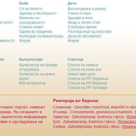
Бебе
Дете
Се за бебето
Воспитување и развој
Здравје и безбедност
Учење и игра
Мамичка по
Здравје и нега
а полот
породувањето
Мода и личен стил
Семеен живот
Слободно време
Одиме во градинка
Разгледници од игротеки
Календар на вакцинација
Деца во автомобил
еменоста
Форум
Форум
ти
Калкулатори
Списоци
Калкулатор на срцеви
Список на имиња
отчукувања
Список на оние кои
Калкулатор на крвни
чекаат две црти
групи
Список на РР Трудници
BMI калкулатор
Список на РР Мамички
Список на РР Татковци
Рингераја во Европа:
интернет портал, наменет
Словенија - Zanositev, nosečnost, dojenčki in otro
онија. На сегашните и
Италија - Concepimento, gravidanza e bambini -
о квалитетни информации
Хрватска - Zatrudnjivanje, trudnoća i djeca -
Ringe
равје и одгледување на
БиХ - Zatrudnjivanje, trudnoća i djeca -
Ringeraja
Србија - Zatrudnjivanje, trudnoća i deca -
Ringeraj