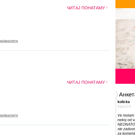
ЧИТАЈ ПОНАТАМУ
 најмалите
ЧИТАЈ ПОНАТАМУ
Анкет
kolicka
kaja123
 најмалите
Ve molam 
nekoj od va
NEONATO k
ste zadov
za komenta