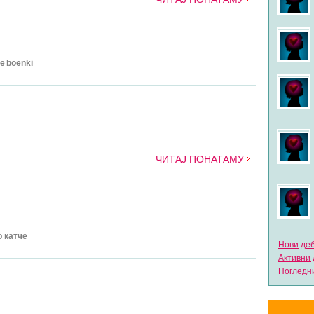
че
boenki
ЧИТАЈ ПОНАТАМУ
 катче
Нови де
Активни 
Погледни