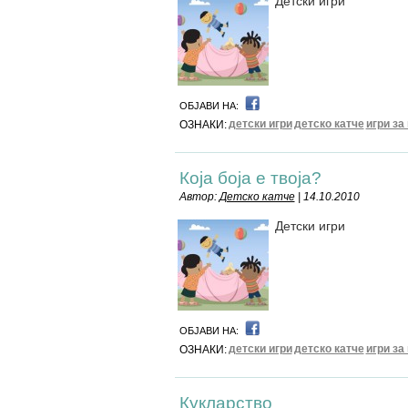
Детски игри
ОБЈАВИ НА:
детски игри
детско катче
игри за
ОЗНАКИ:
Која боја е твоја?
Автор:
Детско катче
| 14.10.2010
Детски игри
ОБЈАВИ НА:
детски игри
детско катче
игри за
ОЗНАКИ:
Кукларство