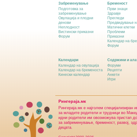
Забременување
Бременост
Подготовка за
Први знаци
забременување
Здравје
Овулација и плодни
Прегледи
денови
Предвидување н
Неплодност
Матични клетки
Вистински приказни
Проблеми
Форум
Приказни
Календар на бр
Форум
Календари
Содржини и ала
Календар на овулација
Форуми
Календар на бременоста
Рецепти
Кинески календар
Анкети
Игри
Рингераја.мк
Рингераја.мк е најголем специјализиран 
за младите родители и трудници во Макед
идни родители им овозможува пристап д
за забременување, бременост, развој, зд
децата.