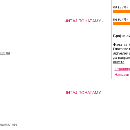
da (
33%
)
ne (
67%
)
ЧИТАЈ ПОНАТАМУ
Број на с
Фала на г
Гласавте 
и игри
актуелни 
да напра
анкета
!
Страница
Направи 
ЧИТАЈ ПОНАТАМУ
 најмалите