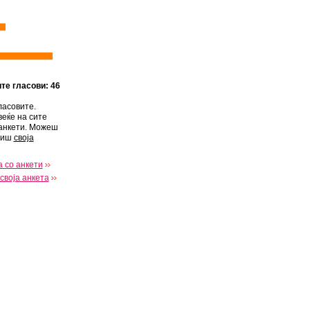
ите гласови: 46
ласовите.
веќе на сите
анкети. Можеш
виш
своја
 со анкети
своја анкета