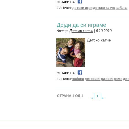
ОБЈАВИ НА:
детски игри
детско катче
забава
ОЗНАКИ:
Дојди да си играме
Автор:
Детско катче
| 6.10.2010
Детско катче
ОБЈАВИ НА:
забава
детски игри
си играме
дет
ОЗНАКИ:
СТРАНА 1 ОД 1
1