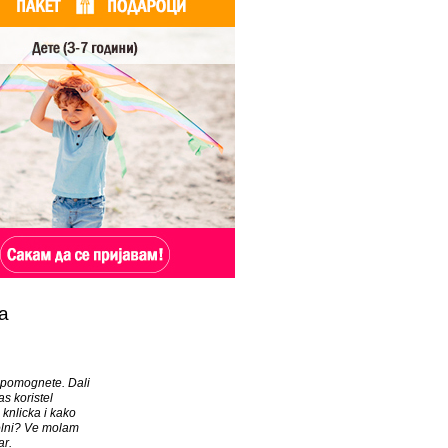
а
pomognete. Dali
s koristel
nlicka i kako
olni? Ve molam
r.