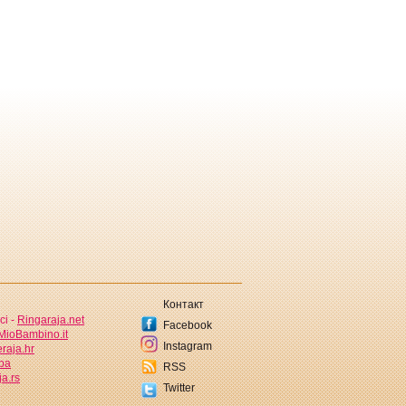
Контакт
ci -
Ringaraja.net
Facebook
MioBambino.it
Instagram
raja.hr
.ba
RSS
a.rs
Twitter