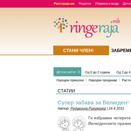
Рингераја.мк
Рецепти
Убавина и мода
Детск
СТАНИ ЧЛЕН!
ЗАБРЕМ
Детско катче
Од 0 до 2 години
Од 3 до 4
Народни приказни
Народни преданија
Расте
СТАТИИ
Супер забава за Велигден!
Автор:
Редакција Рингераја
| 24.4.2011
Ги избравме четирите 
Велигденските празни