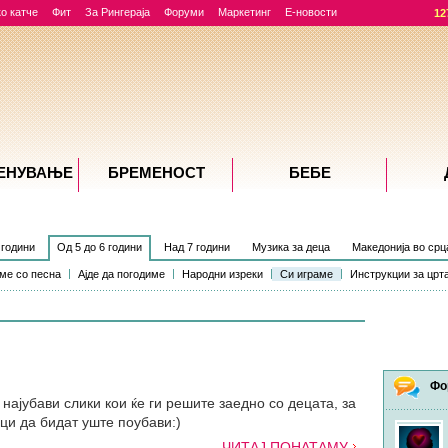
о катче
Фит
За Рингераја
Форуми
Маркетинг
Е-новости
12
ЕНУВАЊE
БРЕМЕНОСТ
БЕБЕ
 години
Од 5 до 6 години
Над 7 години
Музика за деца
Македонија во срц
ме со песна
Ајде да погодиме
Народни изреки
Си играме
Инструкции за црт
Фо
најубави слики кои ќе ги решите заедно со децата, за
ци да бидат уште поубави:)
ЧИТАЈ ПОНАТАМУ