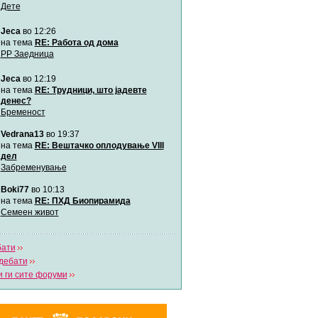
Дете
Jeca
во 12:26
Мими
Автор:
Милен4е
на тема
RE: Работа од дома
РР Заедница
Jeca
во 12:19
забава Бремените
Автор:
bobik
на тема
RE: Трудници, што јадевте
денес?
Бременост
Цааци
Vedrana13
во 19:37
Автор:
Цааци
на тема
RE: Вештачко оплодување VIII
дел
Забременување
Mimi
Автор:
Miimii
Boki77
во 10:13
на тема
RE: ПХД Биопирамида
Семеен живот
Напиши свој дневник
Погледни ги сите дневници
бати
дебати
 ги сите форуми