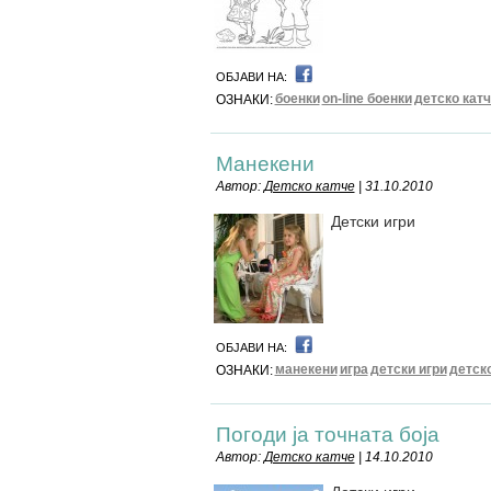
ОБЈАВИ НА:
боенки
on-line боенки
детско кат
ОЗНАКИ:
Манекени
Автор:
Детско катче
| 31.10.2010
Детски игри
ОБЈАВИ НА:
манекени
игра
детски игри
детско
ОЗНАКИ:
Погоди ја точната боја
Автор:
Детско катче
| 14.10.2010