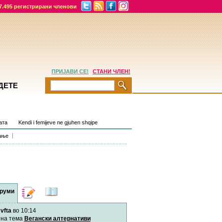
7.495 регистрирани членови
ПРИЈАВИ СЕ!
СТАНИ ЧЛЕН!
ДЕТЕ
aта
Kendi i femijeve ne gjuhen shqipe
ање
руми
Дневници
Најнови
содржини
vfta
во 10:14
Хепинес
Автор:
Хепинес
на тема
Вегански алтернативи