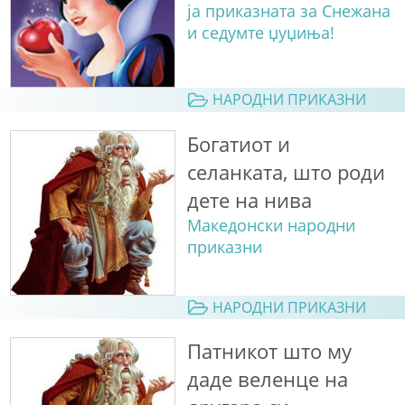
ја приказната за Снежана
и седумте џуџиња!
НАРОДНИ ПРИКАЗНИ
Богатиот и
селанката, што роди
дете на нива
Македонски народни
приказни
НАРОДНИ ПРИКАЗНИ
Патникот што му
даде веленце на