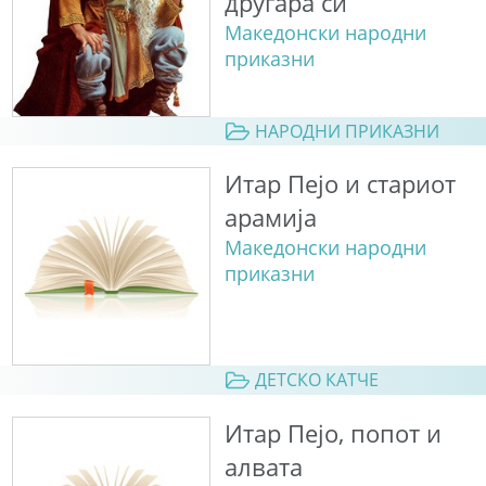
другара си
Македонски народни
приказни
НАРОДНИ ПРИКАЗНИ
Итар Пејо и стариот
арамија
Македонски народни
приказни
ДЕТСКО КАТЧЕ
Итар Пејо, попот и
алвата