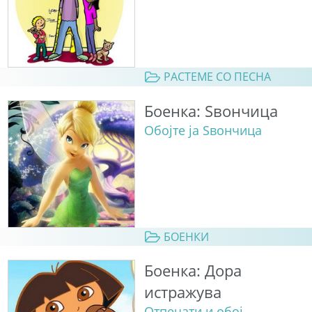
РАСТЕМЕ СО ПЕСНА
Боенка: Ѕвончица
Обојте ја Ѕвончица
БОЕНКИ
Боенка: Дора
истражува
Отпечати и обој