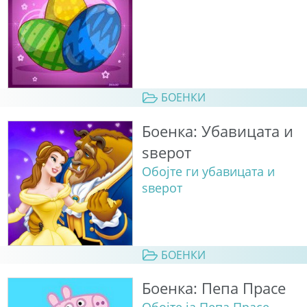
БОЕНКИ
Боенка: Убавицата и
ѕверот
Обојте ги убавицата и
ѕверот
БОЕНКИ
Боенка: Пепа Прасе