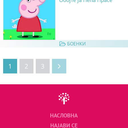
Обојте ја Пепа Прасе
БОЕНКИ
1
2
3
НАСЛОВНА
НАЈАВИ СЕ