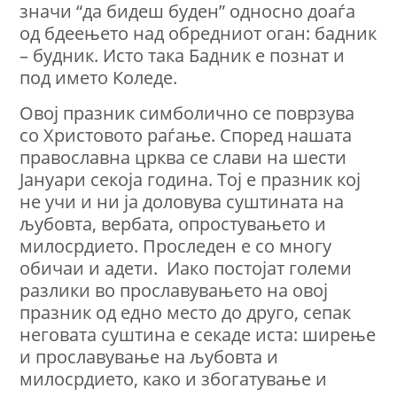
значи “да бидеш буден” односно доаѓа
од бдеењето над обредниот оган: бадник
– будник. Исто така Бадник е познат и
под името Коледе.
Овој празник симболично се поврзува
со Христовото раѓање. Според нашата
православна црква се слави на шести
Јануари секоја година. Тој е празник кој
не учи и ни ја доловува суштината на
љубовта, вербата, опростувањето и
милосрдието. Проследен e со многу
обичаи и адети. Иако постојат големи
разлики во прославувањето на овој
празник од едно место до друго, сепак
неговата суштина е секаде иста: ширење
и прославување на љубовта и
милосрдието, како и збогатување и