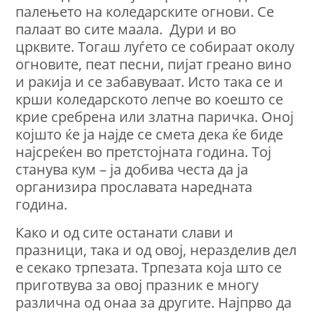
палењето на коледарските огнови. Се
палаат во сите маала. Дури и во
црквите. Тогаш луѓето се собираат околу
огновите, пеат песни, пијат греано вино
и ракија и се забавуваат. Исто така се и
крши коледарското лепче во коешто се
крие сребрена или златна паричка. Oној
којшто ќе ја најде се смета дека ќе биде
најсреќен во претстојната година. Тој
станува кум – ја добива честа да ја
организира прославата наредната
година.
Како и од сите останати слави и
празници, така и од овој, неразделив дел
е секако трпезата. Трпезата која што се
приготвува за овој празник е многу
различна од онаа за другите. Најпрво да