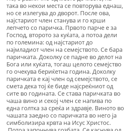
така во некои места се повторува еднаш,
но се излегува до дворот. После ова,
најстариот член станува и го крши
лепчето со паричка. Првото парче е за
Господ, второто за куќата, а потоа дели
по големина: од најстариот до
најмладиот член на семејството. Се бара
паричката. Доколку се падне во делот на
Бога или куќата, тогаш целото семејство
го очекува бериќетна година. Доколкy
паричката е кај член од семејството, се
смета дека тој ќе биде најсреќниот од
сите во годината. Се става паричката во
чаша вино и секој член се напива по
една голтка за среќа и здравје. Виното во
чашата заедно со паричката во него ја
симболизира крвта на Исус Христос.
Потоа започнува гозбата. Се каснува од