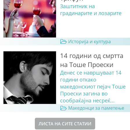
Заштитник на
градинарите и лозарите
Историја и култура
14 години од смртта
на Тоше Проески
Денес се навршуваат 14
години откако
македонскиот пејач Тоше
Проески загина во
сообраќајна несреќ...
Македонци за паметење
ЛИСТА НА СИТЕ СТАТИИ