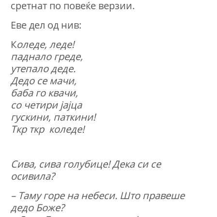
сретнат по повеќе верзии.
Еве дел од нив:
К
оледе, леде!
паднало греде,
утепало деде.
Дедо се мачи,
баба го квачи,
со четири јајца
гускини, паткини!
Ткр ткр коледе!
Сива, сива голубице! Дека си се
осивила?
– Таму горе на небеси. Што правеше
дедо Боже?