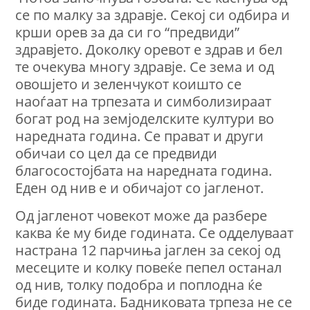
сe по малку за здравје. Секој си одбира и
крши орев за да си го “предвиди”
здравјето. Доколку оревот е здрав и бел
те очекува многу здравје. Се зема и од
овошјето и зеленчукот коишто се
наоѓаат на трпезата и симболизираат
богат род на земјоделските култури во
наредната година. Се прават и други
обичаи со цел да се предвиди
благосостојбата на наредната година.
Еден од нив е и обичајот со јагленот.
Од јагленот човекот може да разбере
каква ќе му биде годината. Се одделуваат
настрана 12 парчиња јаглен за секој од
месеците и колку повеќе пепел останал
од нив, толку подобра и поплодна ќе
биде годината. Бадниковата трпеза не се