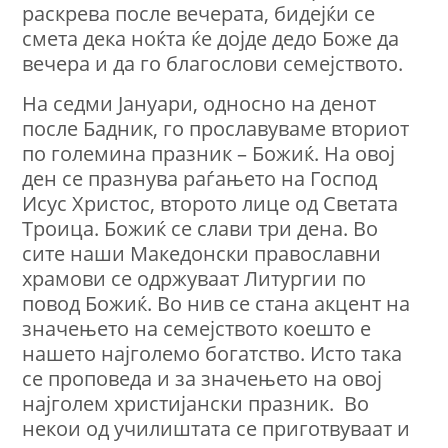
раскрева после вечерата, бидејќи се
смета дека ноќта ќе дојде дедо Боже да
вечера и да го благослови семејството.
На седми Јануари, односно на денот
после Бадник, го прославуваме вториот
по големина празник – Божиќ. На овој
ден се празнува раѓањето на Господ
Исус Христос, второто лице од Светата
Троица. Божиќ се слави три дена. Во
сите наши Македонски православни
храмови се одржуваат Литургии по
повод Божиќ. Во нив се стана акцент на
значењето на семејството коешто е
нашето најголемо богатство. Исто така
се проповеда и за значењето на овој
најголем христијански празник. Во
некои од училиштата се приготвуваат и