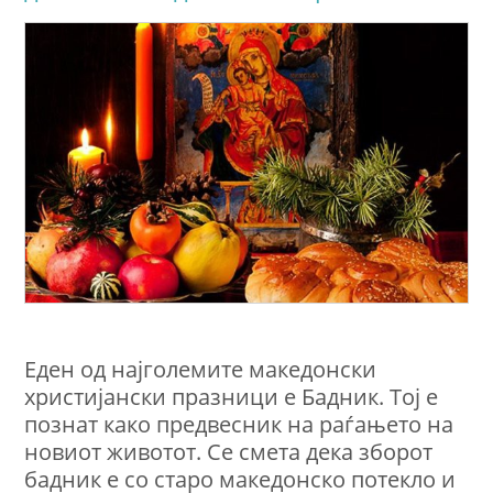
Еден од најголемите македонски
христијански празници e Бадник. Тој е
познат како предвесник на раѓањето на
новиот животот. Се смета дека зборот
бадник е со старо македонско потекло и