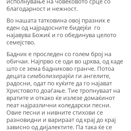
исполнување на човековото срце со
благодарност и нежност.
Во нашата татковина овој празник е
еден од најрадосните бидејќи го
најавува Божиќ и го обединува целото
семејство.
Бадник е проследен со голем број на
обичаи. Најпрво се оди во црква, од каде
што се зема бадниково гранче. Потоа
децата симболизирајќи ги ангелите,
радосни, одат по куќите да го најават
Христовото доаѓање. Тие тропнуваат на
вратите и откако ќе излезе домаќинот
пеат најразлични коледарски песни.
Овие песни и нивните стихови се
разновидни и варираат од крај до крај
зависно од дијалектите. Па така ќе се