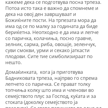
кажеме дека се подготвува посна трпеза.
Потоа исто така е важно да спомнеме и
дека на овој ден завршуваат и
Божиќните пости. На трпезата мора да
има од се по малку за годината да биде
бериќетна. Неопходно е да има и лепче
со паричка, колачиња, посно гравче,
зелник, сарма, риба, овошје, зеленчук,
суви смокви, урми и секако јаткасти
плодови. Сите тие симболизираат по
нешто.
Домаќинката, кога ја приготвува
Бадниковата трпеза, најпрво го спрема
лепчето со паричка. Се прават толку
топчиња колку што има и членови во
семејството плус за Господ, куќата и за
стоката (доколку семејството ја