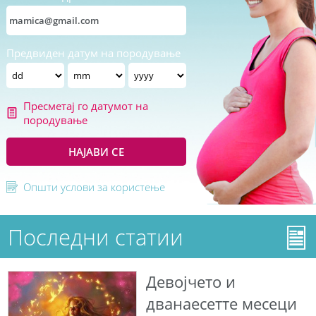
Предвиден датум на породување
Пресметај го датумот на
породување
НАЈАВИ СЕ
Општи услови за користење
Последни статии
Девојчето и
дванаесетте месеци