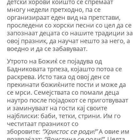
детски хорови коишто се спремаат
многу недели претходно, па се
организираат еден вид на претстави,
проследени со хорски песни со цел да се
запознаат децата со нашите традиции за
овој празник, да научат нешто за него, а
воедно и да се забавуваат.
Утрото на Божиќ се појадувa од
Бадниковата трпеза, којашто потоа се
раскрева. Исто така од овој ден се
прекинати божиќните пости и може да
се мрси. Семејствата со помали деца
наутро после појадокот се приготвуваат
и заминуваат на гости кај своите
најблиски: баби, тетки, стрини. Им го
честитаат празникот со
зборовите:
“Христос се роди!”
A овие им
возвраќаат:
“Вoистина се роди!”
Целта