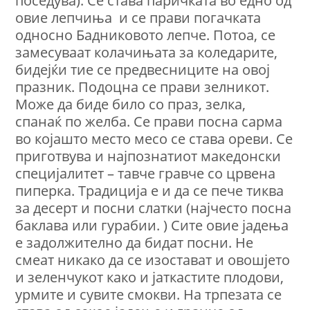
поседува). Се става паричката во едно од
овие лепчиња и се прави погачката
односно Бадниковото лепче. Потоа, се
замесуваат колачињата за коледарите,
бидејќи тие се предвесниците на овој
празник. Подоцна се прави зелникот.
Може да биде било со праз, зелка,
спанаќ по желба. Се прави посна сарма
во којашто место месо се става ореви. Се
приготвува и најпознатиот македонски
специјалитет – тавче гравче со црвена
пиперка. Традиција е и да се пече тиква
за десерт и посни слатки (најчесто посна
баклава или гурабии. ) Сите овие јадења
е задолжително да бидат посни. Не
смеат никако да се изостават и овошјето
и зеленчукот како и јаткастите плодови,
урмите и сувите смокви. На трпезата се