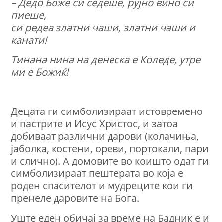
– Дедо Боже си седеше, рујно вино си
пиеше,
си редеа златни чаши, златни чаши и
канати!
Тинана нина на денеска е Коледе, утре
ми е Божиќ!
Децата ги симболизираат истовремено
и пастрите и Исус Христос, и затоа
добиваат различни дарови (колачиња,
јаболка, костени, ореви, портокали, пари
и слично). А домовите во коишто одат ги
симболизираат пештерата во која е
роден спасителот и мудреците кои ги
пренеле даровите на Бога.
Уште еден обичај за време на Бадник е и