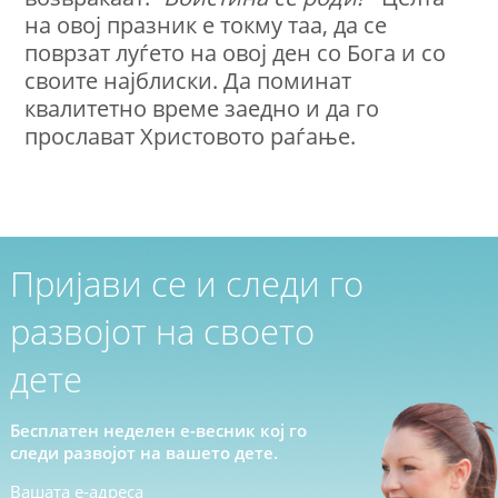
на овој празник е токму таа, да се
поврзат луѓето на овој ден со Бога и со
своите најблиски. Да поминат
квалитетно време заедно и да го
прослават Христовото раѓање.
Пријави се и следи го
развојот на своето
дете
Бесплатен неделен е-весник кој го
следи развојот на вашето дете.
Вашата е-адреса