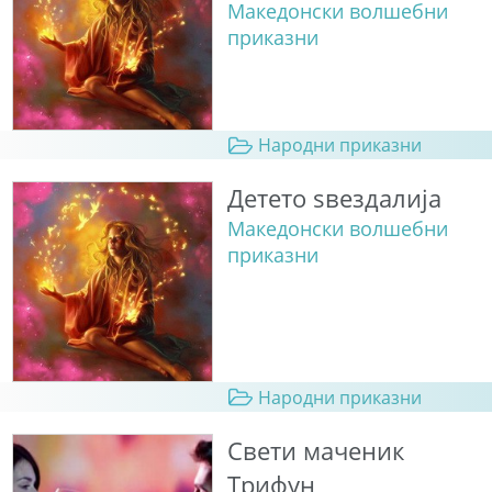
Македонски волшебни
приказни
Народни приказни
Детето ѕвездалија
Македонски волшебни
приказни
Народни приказни
Свети маченик
Трифун