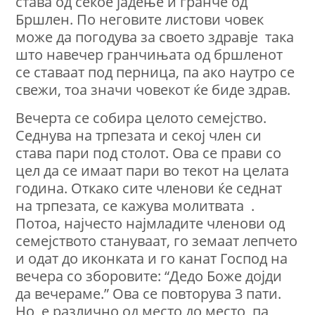
става од секое јадење и гранче од
Бршлен. По неговите листови човек
може да погодува за своето здравје така
што навечер гранчињата од бршленот
се ставаат под перница, па ако наутро се
свежи, тоа значи човекот ќе биде здрав.
Вечерта се собира целото семејство.
Седнува на трпезата и секој член си
става пари под столот. Ова се прави со
цел да се имаат пари во текот на целата
година. Oткако сите членови ќе седнат
на трпезата, cе кажува молитвата .
Потоа, најчесто најмладите членови од
семејството стануваат, го земаат лепчето
и одат до иконката и го канат Господ на
вечера со зборовите: “Дедо Боже дојди
да вечераме.” Ова се повторува 3 пати.
Но, е различно од место до место, па