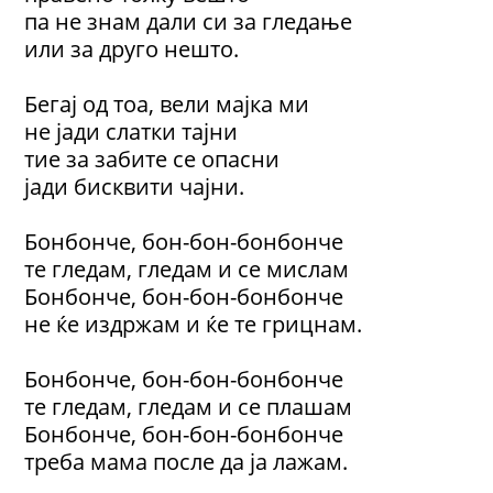
па не знам дали си за гледање
или за друго нешто.
Бегај од тоа, вели мајка ми
не јади слатки тајни
тие за забите се опасни
јади бисквити чајни.
Бонбонче, бон-бон-бонбонче
те гледам, гледам и се мислам
Бонбонче, бон-бон-бонбонче
не ќе издржам и ќе те грицнам.
Бонбонче, бон-бон-бонбонче
те гледам, гледам и се плашам
Бонбонче, бон-бон-бонбонче
треба мама после да ја лажам.