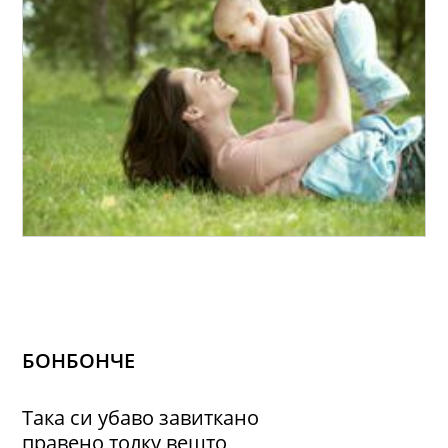
БОНБОНЧЕ
Така си убаво завиткано
правено толку вешто