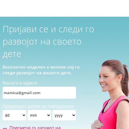
Пријави се и следи го
развојот на своето
дете
Бесплатен неделен е-весник кој го
следи развојот на вашето дете.
Вашата е-адреса
Предвиден датум на породување
Пресметај го датумот на