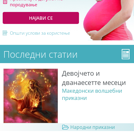
породување
НАЈАВИ СЕ
Општи услови за користење
Последни статии
Девојчето и
дванаесетте месеци
Македонски волшебни
приказни
Народни приказни