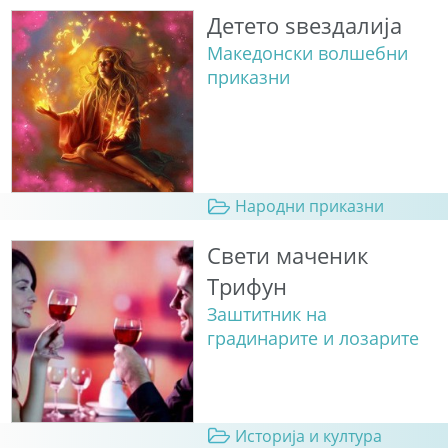
Детето ѕвездалија
Македонски волшебни
приказни
Народни приказни
Свети маченик
Трифун
Заштитник на
градинарите и лозарите
Историја и култура