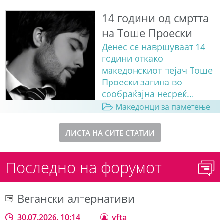
14 години од смртта
на Тоше Проески
Денес се навршуваат 14
години откако
македонскиот пејач Тоше
Проески загина во
сообраќајна несреќ...
Македонци за паметење
ЛИСТА НА СИТЕ СТАТИИ
Последно на форумот
Вегански алтернативи
30.07.2026, 10:14
vfta