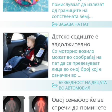
помислуваат да излезат
од границите на
сопствената земј...
ЗАБАВА НА ПАТ
Детско седиште е
задолжително
Со моторно возило
можат во сообраќај на
пат да се превезуваат
лица во оној број кој е
означен во ...
БЕЗБЕДНОСТ НА ДЕЦАТА
ВО АВТОМОБИЛ
Овој семафор ќе ве
спречи да поминете