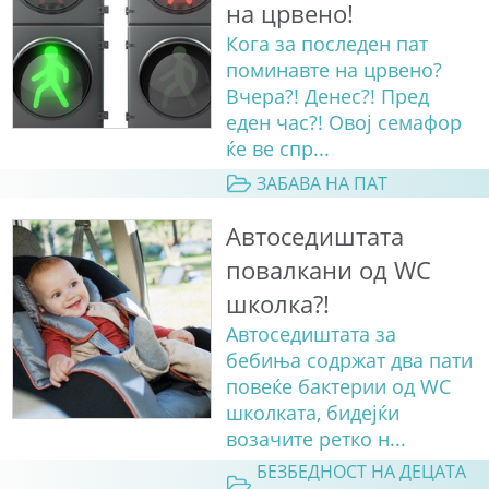
на црвено!
Кога за последен пат
поминавте на црвено?
Вчера?! Денес?! Пред
еден час?! Овој семафор
ќе ве спр...
ЗАБАВА НА ПАТ
Автоседиштата
повалкани од WC
школка?!
Автоседиштата за
бебиња содржат два пати
повеќе бактерии од WC
школката, бидејќи
возачите ретко н...
БЕЗБЕДНОСТ НА ДЕЦАТА