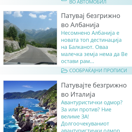
ВО АВТОМОБИЛ
Патувај безгрижно
во Албанија
Несомнено Албанија е
новата топ дестинација
на Балканот. Оваа
малечка земја нема да Ве
остави рам...
СООБРАЌАЈНИ ПРОПИСИ
Патувајте безгрижно
во Италија
Авантуристички одмор?
За или против? Ние
велиме ЗА!
Долгоочекуваниот
авантуристички одмор