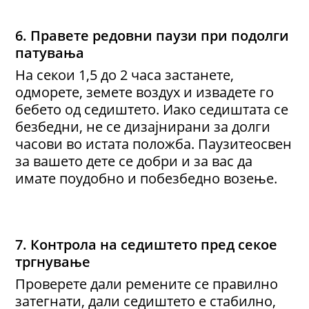
6.
Правете р
едовни паузи при подолги
патувања
На секои 1,5 до 2 часа застанете,
одморете, земете воздух и извадете го
бебето од седиштето. Иако седиштата се
безбедни, не се дизајнирани за долги
часови во истата положба. Паузитеосвен
за вашето дете се добри и за вас да
имате поудобно и побезбедно возење.
7. Контрола
на седиштето
пред секое
тргнување
Проверете дали ремените се правилно
затегнати, дали седиштето е стабилно,