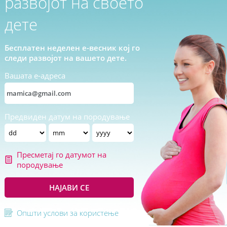
развојот на своето
дете
Бесплатен неделен е-весник кој го
следи развојот на вашето дете.
Вашата е-адреса
Предвиден датум на породување
Пресметај го датумот на
породување
НАЈАВИ СЕ
Општи услови за користење