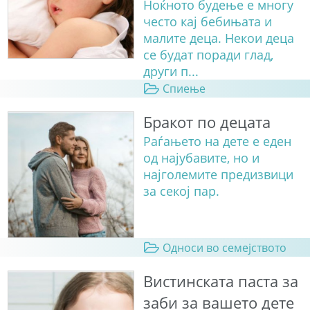
Ноќното будење е многу
често кај бебињата и
малите деца. Некои деца
се будат поради глад,
други п...
Спиење
Бракот по децата
Раѓањето на дете е еден
од најубавите, но и
најголемите предизвици
за секој пар.
Односи во семејството
Вистинската паста за
заби за вашето дете