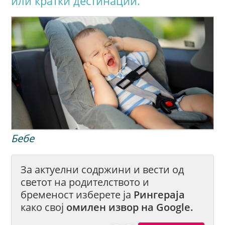
или кратки дестинации.
Бебе
За актуелни содржини и вести од
светот на родителството и
бременост изберете ја
Рингераја
како свој
омилен извор на Google.