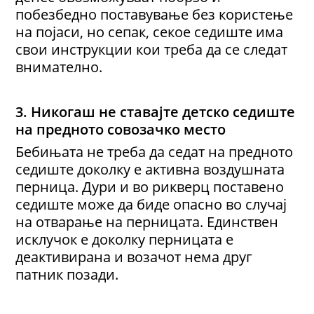
побезбедно поставување без користење
на појаси, но сепак, секое седиште има
свои инструкции кои треба да се следат
внимателно.
3. Никогаш
не ставајте детско седиште
на предното
совозачко место
Бебињата не треба да седат на предното
седиште доколку е активна воздушната
перница. Дури и во рикверц поставено
седиште може да биде опасно во случај
на отварање на перницата. Единствен
исклучок е доколку перницата е
деактивирана и возачот нема друг
патник позади.