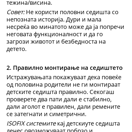
тежина/висина.
Совет:
Не користи половни седишта со
непозната историја. Дури и мала
несреќа во минатото може да ја попречи
неговата функционалност и да го
загрози животот и безбедноста на
детето.
2. Правилно монтирање
на седиштето
Истражувањата покажуваат дека повеќе
од половина родители не ги монтираат
детските седишта правилно. Секогаш
проверете два пати дали е стабилно,
дали аголот е правилен, дали ремените
се затегнати и симетрични.
ISOFIX системите
кај детскиуте седишта
денес овозможуваат побрзо и