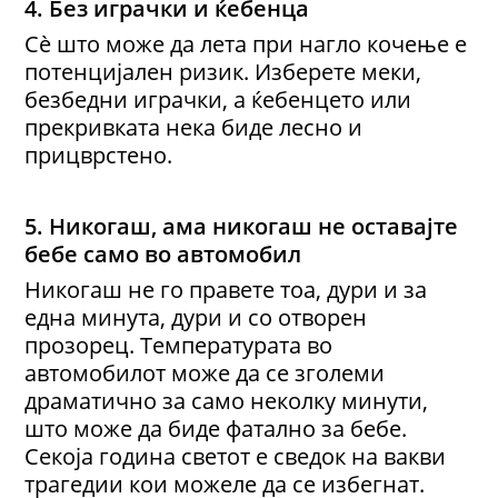
4. Без играчки и ќебенца
Сè што може да лета при нагло кочење е
потенцијален ризик. Изберете меки,
безбедни играчки, а ќебенцето или
прекривката нека биде лесно и
прицврстено.
5. Никогаш, ама никогаш
не
оставај
те
бебе само во автомобил
Никогаш не го правете тоа, дури и за
една минута, дури и со отворен
прозорец. Температурата во
автомобилот може да се зголеми
драматично за само неколку минути,
што може да биде фатално за бебе.
Секоја година светот е сведок на вакви
трагедии кои можеле да се избегнат.