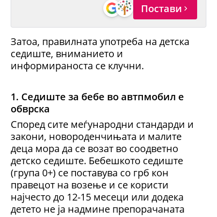
Постави
Затоа, правилната употреба на детска
седиште, вниманието и
информираноста се клучни.
1. Седиште за бебе
во автпмобил е
обврска
Според сите меѓународни стандарди и
закони, новороденчињата и малите
деца мора да се возат во соодветно
детско седиште. Бебешкото седиште
(група 0+) се поставува со грб кон
правецот на возење и се користи
најчесто до 12-15 месеци или додека
детето не ја надмине препорачаната