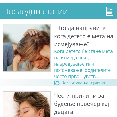
Последни статии
Што да направите
кога детето е мета на
исмејување?
Кога детето ќе стане мета
на исмејување,
навредување или
потсмевање, родителите
често прво чувств...
Воспитување и развој
Чести причини за
будење навечер кај
децата