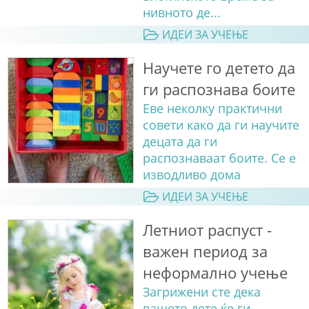
нивното де...
ИДЕИ ЗА УЧЕЊЕ
Научете го детето да
ги распознава боите
Еве неколку практични
совети како да ги научите
децата да ги
распознаваат боите. Сe е
изводливо дома
ИДЕИ ЗА УЧЕЊЕ
Летниот распуст -
важен период за
неформално учење
Загрижени сте дека
вашето дете ќе ги