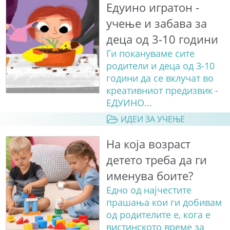
Едуино игратон -
учење и забава за
деца од 3-10 години
Ги покануваме сите
родители и деца од 3-10
години да се вклучат во
креативниот предизвик -
ЕДУИНО...
ИДЕИ ЗА УЧЕЊЕ
На која возраст
детето треба да ги
именува боите?
Едно од најчестите
прашања кои ги добивам
од родителите е, кога е
вистинското време за