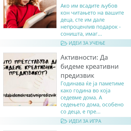
Ако им всадите љубов
кон читањето на вашите
деца, сте им дале
непроценлив подарок -
соништа, имаг...
ИДЕИ ЗА УЧЕЊЕ
Активности: Да
бидеме креативни
предизвик
Годинава ќе ја паметиме
како година во која
седевме дома. А
седењето дома, особено
со деца, е пре...
ИДЕИ ЗА ИГРА