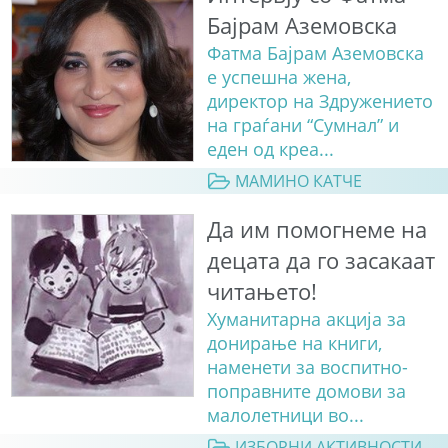
Бајрам Аземовска
Фатма Бајрам Аземовска
е успешна жена,
директор на Здружението
на граѓани “Сумнал” и
еден од креа...
МАМИНО КАТЧЕ
Да им помогнеме на
децата да го засакаат
читањето!
Хуманитарна акција за
донирање на книги,
наменети за воспитно-
поправните домови за
малолетници во...
ИЗБОРНИ АКТИВНОСТИ