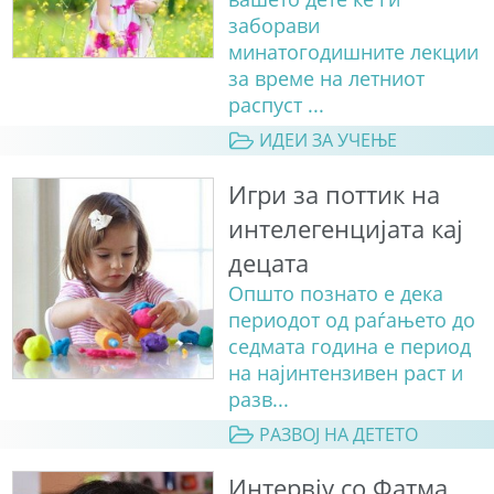
заборави
минатогодишните лекции
за време на летниот
распуст ...
ИДЕИ ЗА УЧЕЊЕ
Игри за поттик на
интелегенцијата кај
децата
Општо познато е дека
периодот од раѓањето до
седмата година е период
на најинтензивен раст и
разв...
РАЗВОЈ НА ДЕТЕТО
Интервју со Фатма