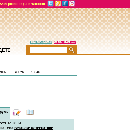
7.494 регистрирани членови
ПРИЈАВИ СЕ!
СТАНИ ЧЛЕН!
ДЕТЕ
мобил
Форум
Забава
руми
Дневници
Најнови
содржини
vfta
во 10:14
Хепинес
Автор:
Хепинес
на тема
Вегански алтернативи