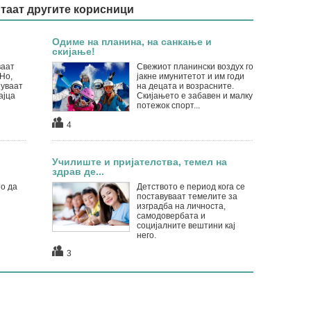
итаат другите корисници
Одиме на планина, на санкање и
скијање!
ваат
Свежиот планински воздух го
Но,
јакне имунитетот и им годи
нуваат
на децата и возрасните.
ајца
Скијањето е забавен и малку
потежок спорт...
4
Училиште и пријателства, темел на
здрав де...
о да
Детството е период кога се
поставуваат темелите за
изградба на личноста,
самодовербата и
социјалните вештини кај
него.
3