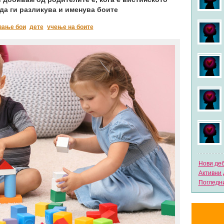
 да ги разликува и именува боите
вање бои
дете
учење на боите
Нови де
Активни 
Погледни