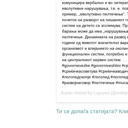
комуницира вербално и во литерат
еволутивни нарушувања, т.е. е. по
пример, „еволутивно пелтечење“. Т
почеток на развојот на пишаниот 
систем на детето се зголемува. П
барања може да има „нарушувања“ 
пелтечење. Динамиката на развој н
години од животот значително вари
организмот и влијанието на околин
функционален систем, потребно 
на централниот нервен систем. . . .
#govornevezbe #govorniveshtini #с
#среќичкасоветува #среќичкаводи
#логопедскопје #логопед #логопед
#развојнаговор #пелтечење #muca
A post shared by
(@srekjich
Logoped
Ти се допаѓа статијата? Клик