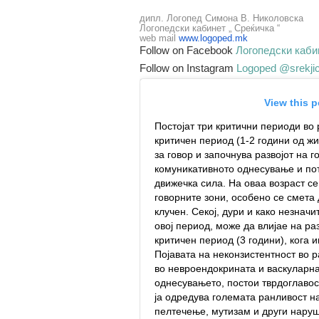
дипл. Логопед Симона В. Николовска
Логопедски кабинет „ Среќичка “
web mail
www.logoped.mk
Follow on Facebook
Логопедски каби
Follow on Instagram
Logoped @srekjich
View this 
Постојат три критични периоди во 
критичен период (1-2 години од ж
за говор и започнува развојот на 
комуникативното однесување и пот
движечка сила. На оваа возраст се
говорните зони, особено се смета
клучен. Секој, дури и како незнач
овој период, може да влијае на раз
критичен период (3 години), кога 
Појавата на неконзистентност во 
во невроендокрината и васкуларна
однесувањето, постои тврдоглавост,
ја одредува големата ранливост на
пелтечење, мутизам и други наруш