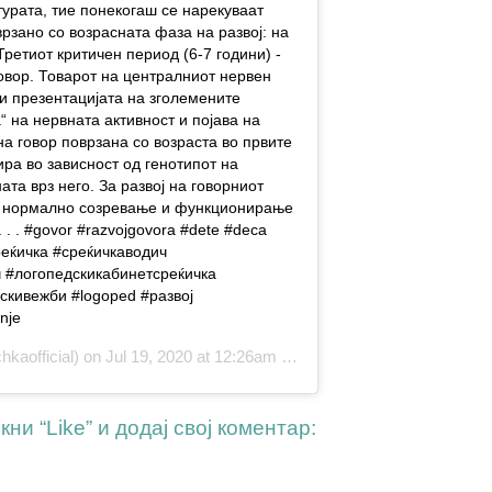
урата, тие понекогаш се нарекуваат
врзано со возрасната фаза на развој: на
ретиот критичен период (6-7 години) -
говор. Товарот на централниот нервен
ри презентацијата на зголемените
на нервната активност и појава на
а говор поврзана со возраста во првите
ра во зависност од генотипот на
ата врз него. За развој на говорниот
е нормално созревање и функционирање
 . . #govor #razvojgovora #dete #deca
реќичка #среќичкаводич
ч #логопедскикабинетсреќичка
скивежби #logoped #развој
nje
kaofficial) on Jul 19, 2020 at 12:26am PDT
ни “Like” и додај свој коментар: