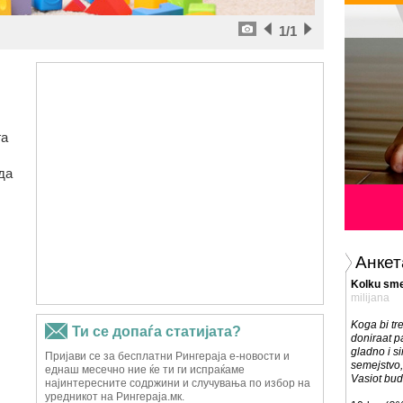
1
/1
га
да
Анкет
Kolku sme
milijana
Koga bi tr
doniraat p
gladno i s
semejstvo,
Vasiot bu