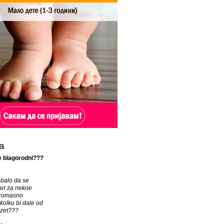
а
 blagorodni???
ebalo da se
ari za nekoe
iromasno
kolku bi dale od
dzet???