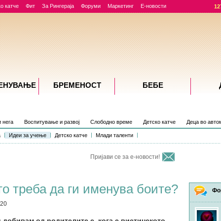
о катче
Фит
За Рингераја
Форуми
Маркетинг
Е-новости
12
ЕНУВАЊE
БРЕМЕНОСТ
БЕБЕ
и нега
Воспитување и развој
Слободно време
Детско катче
Деца во авто
а
Идеи за учење
Детско катче
Млади таленти
Пријави се за е-новости!
то треба да ги именува боите?
Фо
020
 добивам од родителите е, кога е вистинското