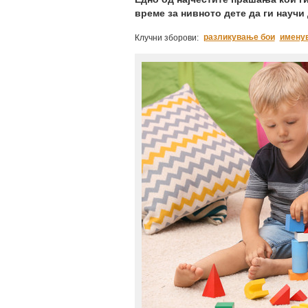
време за нивното дете да ги научи
разликување бои
имену
Клучни зборови: