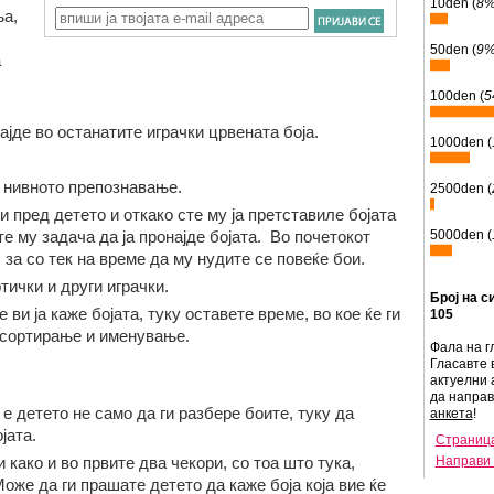
10den (
8
ња,
50den (
9
а
100den (
5
ајде во останатите играчки црвената боја.
1000den (
е нивното препознавање.
2500den (
 пред детето и откако сте му ја претставиле бојата
те му задача да ја пронајде бојата. Во почетокот
5000den (
за со тек на време да му нудите се повеќе бои.
тички и други играчки.
Број на с
ви ја каже бојата, туку оставете време, во кое ќе ги
105
 сортирање и именување.
Фала на г
Гласавте 
актуелни 
да напра
е детето не само да ги разбере боите, туку да
анкета
!
јата.
Страница
 како и во првите два чекори, со тоа што тука,
Направи 
Може да ги прашате детето да каже боја која вие ќе