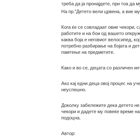
треба да ја пронајдете, при тоа да м
На пр.”Детето вели црвена, а вие му
Кога ќе се совладаат овие чекори, 
работите и на бои од вашето опкруж
каква боја е неговиот велосипед, кој
потребно разбирање на бојата и дет
памтење на предметите.
Како и во се, децата со различен ин
Ако кај едни деца овој процес на уч
неуспешно.
Доколку забележите дека детето не 
чекори и дадете му повеќе време на
подоцна.
Автор: