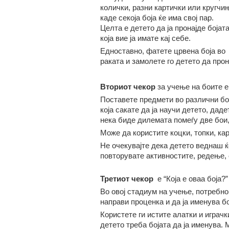
колички, разни картички или кругчи
каде секоја боја ќе има свој пар.
Целта е детето да ја пронајде бојат
која вие ја имате кај себе.
Едноставно, фатете црвена боја во
раката и замолете го детето да прон
Вториот чекор
за учење на боите 
Поставете предмети во различни бои
која сакате да ја научи детето, даде
нека биде дилемата помеѓу две бои, 
Може да користите коцки, топки, кар
Не очекувајте дека детето веднаш ќе 
повторувате активностите, редење,
Третиот чекор
е “Која е оваа боја?”
Во овој стадиум на учење, потребно 
направи проценка и да ја именува бо
Користете ги истите алатки и играчки
детето треба бојата да ја именува. 