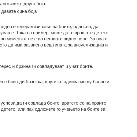
у покажете друга боја.
 давате сина боја”
следно е генерализирање на боите, односно, да
ување. Така на пример, може да го прашате детето
 во моментот не е во неговото видно поле. За ова е
ето да има развиено вештината за визуелизација и
терес и брзина ги совладуваат и учат боите.
ење бои оди брзо, кај други се одвива многу бавно и
успева да ги совлада боите, вратете се на првите
 детето, или пак одложете го учењето на боите за