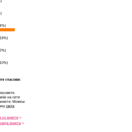
%
)
%
)
4%
)
18%
)
2%
)
10%
)
ите гласови:
ласовите.
веќе на сите
анкети. Можеш
виш
своја
 со анкети
своја анкета