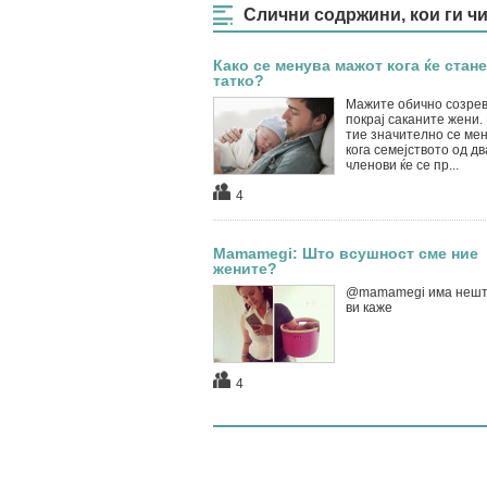
Слични содржини, кои ги ч
Како се менува мажот кога ќе стане
татко?
Мажите обично созре
покрај саканите жени. 
тие значително се ме
кога семејството од дв
членови ќе се пр...
4
Mamamegi: Што всушност сме ние
жените?
@mamamegi има нешт
ви каже
4