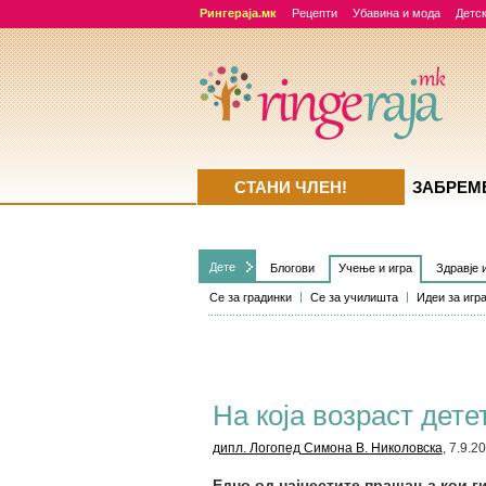
Рингераја.мк
Рецепти
Убавина и мода
Детск
СТАНИ ЧЛЕН!
ЗАБРЕМ
Дете
Блогови
Учење и игра
Здравје 
Се за градинки
Се за училишта
Идеи за игр
На која возраст дете
дипл. Логопед Симона В. Николовска
, 7.9.2
Едно од најчестите прашања кои ги