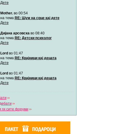
Дете
Mother.
во 00:54
Мими
Автор:
Милен4е
на тема
RE: Шум на срце кај дете
Дете
Дијана арсовска
во 08:40
забава Бремените
Автор:
bobik
на тема
RE: Детски психолог
Дете
Lord
во 01:47
Цааци
Автор:
Цааци
на тема
RE: Крајници кај децата
Дете
Lord
во 01:47
Mimi
Автор:
Miimii
на тема
RE: Крајници кај децата
Дете
бати
Напиши свој дневник
дебати
Погледни ги сите дневници
 ги сите форуми