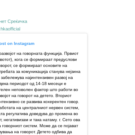
нет Среќичка
kaofficial
post on Instagram
развојот на говорната функција. Првиот
ивотот), кога се формираат предуслови
говорот, се формираат основите на
ребата за комуникација станува нејзина
 забележува најинтензивен развој на
 дека периодот од 14-18 месеци е
ителен неповолен фактор што работи во
војот на говорот на детето. Вториот
интензивно се развива кохерентен говор.
работата на централниот нервен систем,
та регулатива доведува до промена во
 негативизам и така натаму. г. Сето ова
 говорниот систем. Може да се појават
увања на говорот. Детето одбива да