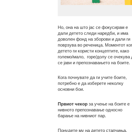
Но, она на што јас се фокусирам е
дали детето следи наредби, и има
доволен фонд на зборови и дали ги
поврзува во реченица. Моментот ко
детето ги користи концептите, како
големо/мало, горе/долу се очекува 
се јави и препознавањето на боите.
Кога почнувате да ги учите боите,
потребно е да изберете неколку
основни бои.
Првиот чекор
за учење на боите е
нивното препознавање односно
барање на нивниот пар.
Понудете му на детето стапчиња,