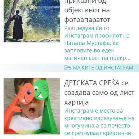
приказни од
објективот на
фотоапаратот
Разгледувајќи го
Инстаграм профилот на
Наташа Мустафа, ќе
запловите во еден
магичен свет на прекр...
МАЈКИТЕ ОД ИНСТАГРАМ
ДЕТСКАТА СРЕЌА се
создава само од лист
хартија
Инстаграм е место за
креативно изразување на
многумина а се почесто
се сретнуваат креативни