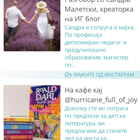
Малетски, креаторка
на ИГ блог
Сандра е сопруга и мајка.
По професија
дипломиран педагог и
предучилишно
образование, магистер
по...
МАЈКИТЕ ОД ИНСТАГРАМ
На кафе кај
@hurricane_full_of_joy
Доколку сте во потрага
по предлози за детска
литература, ви
предлагаме да станете
дел од инста кл...