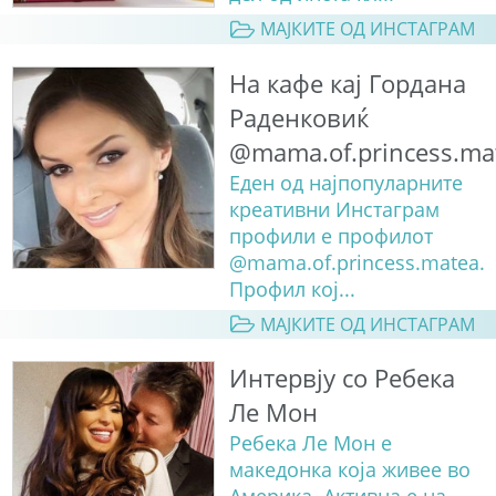
МАЈКИТЕ ОД ИНСТАГРАМ
На кафе кај Гордана
Раденковиќ
@mama.of.princess.ma
Еден од најпопуларните
креативни Инстаграм
профили е профилот
@mama.of.princess.matea.
Профил кој...
МАЈКИТЕ ОД ИНСТАГРАМ
Интервју со Ребека
Ле Мон
Ребека Ле Мон е
македонка која живее во
Америка. Активна е на