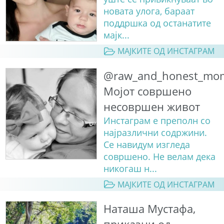
новата улога, бараат
поддршка од останатите
мајк...
МАЈКИТЕ ОД ИНСТАГРАМ
@raw_and_honest_mo
Мојот совршено
несовршен живот
Инстаграм е преполн со
најразлични содржини.
Се навидум изгледа
совршено. Не велам дека
никогаш н...
МАЈКИТЕ ОД ИНСТАГРАМ
Наташа Мустафа,