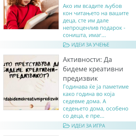
Ако им всадите љубов
кон читањето на вашите
деца, сте им дале
непроценлив подарок -
соништа, имаг...
ИДЕИ ЗА УЧЕЊЕ
Активности: Да
бидеме креативни
предизвик
Годинава ќе ја паметиме
како година во која
седевме дома. А
седењето дома, особено
со деца, е пре...
ИДЕИ ЗА ИГРА