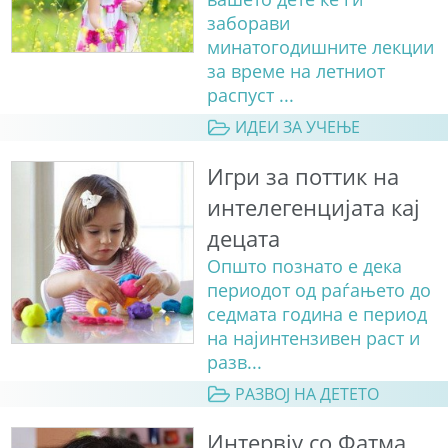
заборави
минатогодишните лекции
за време на летниот
распуст ...
ИДЕИ ЗА УЧЕЊЕ
Игри за поттик на
интелегенцијата кај
децата
Општо познато е дека
периодот од раѓањето до
седмата година е период
на најинтензивен раст и
разв...
РАЗВОЈ НА ДЕТЕТО
Интервју со Фатма