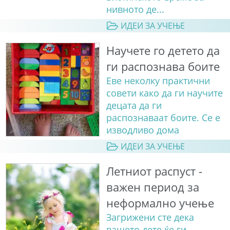
нивното де...
ИДЕИ ЗА УЧЕЊЕ
Научете го детето да
ги распознава боите
Еве неколку практични
совети како да ги научите
децата да ги
распознаваат боите. Сe е
изводливо дома
ИДЕИ ЗА УЧЕЊЕ
Летниот распуст -
важен период за
неформално учење
Загрижени сте дека
вашето дете ќе ги