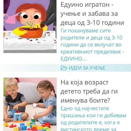
Едуино игратон -
учење и забава за
деца од 3-10 години
Ги покануваме сите
родители и деца од 3-10
години да се вклучат во
креативниот предизвик -
ЕДУИНО...
ИДЕИ ЗА УЧЕЊЕ
На која возраст
детето треба да ги
именува боите?
Едно од најчестите
прашања кои ги добивам
од родителите е, кога е
вистинското време за