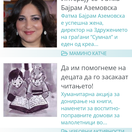
Бајрам Аземовска
Фатма Бајрам Аземовска
е успешна жена,
директор на Здружението
на граѓани “Сумнал” и
еден од креа...
МАМИНО КАТЧЕ
Да им помогнеме на
децата да го засакаат
читањето!
Хуманитарна акција за
донирање на книги,
наменети за воспитно-
поправните домови за
малолетници во...
ИЗБОРНИ АКТИВНОСТИ