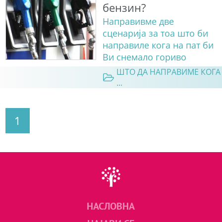
бензин?
Направивме две
сценарија за тоа што би
направилe кога на пат би
Ви снемало гориво
ШТО ДА НАПРАВИМЕ КОГА
...
1
НАСЛОВНА