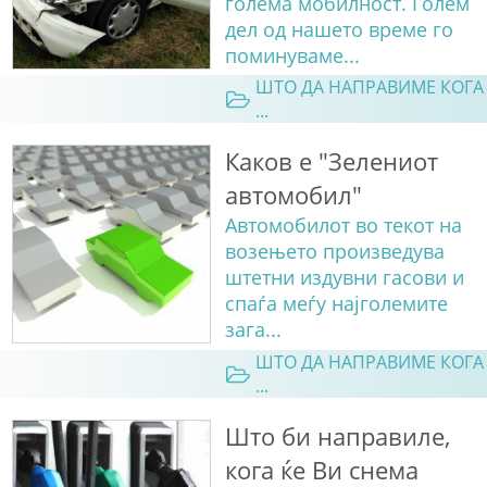
голема мобилност. Голем
дел од нашето време го
поминуваме...
ШТО ДА НАПРАВИМЕ КОГА
...
Каков е "Зелениот
автомобил"
Автомобилот во текот на
возењето произведува
штетни издувни гасови и
спаѓа меѓу најголемите
зага...
ШТО ДА НАПРАВИМЕ КОГА
...
Што би направиле,
кога ќе Ви снема