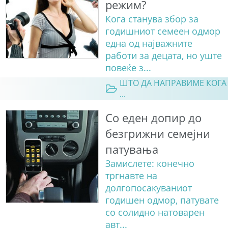
режим?
Кога станува збор за
годишниот семеен одмор
една од најважните
работи за децата, но уште
повеќе з...
ШТО ДА НАПРАВИМЕ КОГА
...
Со еден допир до
безгрижни семејни
патувања
Замислете: конечно
тргнавте на
долгопосакуваниот
годишен одмор, патувате
со солидно натоварен
авт...