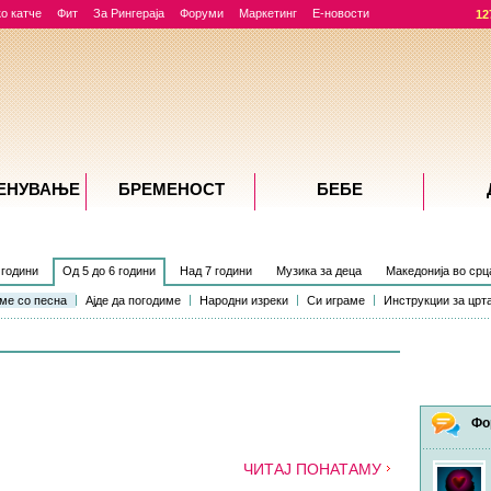
о катче
Фит
За Рингераја
Форуми
Маркетинг
Е-новости
12
ЕНУВАЊE
БРЕМЕНОСТ
БЕБЕ
 години
Од 5 до 6 години
Над 7 години
Музика за деца
Македонија во срц
ме со песна
Ајде да погодиме
Народни изреки
Си играме
Инструкции за црт
Фо
ЧИТАЈ ПОНАТАМУ