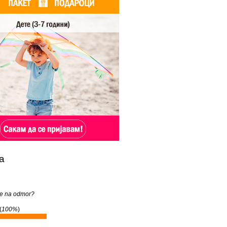
а
te na odmor?
(
100%
)