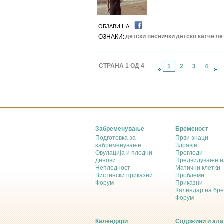
ОБЈАВИ НА:
детски песнички
детско катче
ле
ОЗНАКИ:
СТРАНА 1 ОД 4
1
2
3
4
Забременување
Бременост
Подготовка за
Први знаци
забременување
Здравје
Овулација и плодни
Прегледи
денови
Предвидување н
Неплодност
Матични клетки
Вистински приказни
Проблеми
Форум
Приказни
Календар на бр
Форум
Календари
Содржини и ала