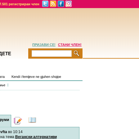
7.501 регистриран член
ПРИЈАВИ СЕ!
СТАНИ ЧЛЕН!
ДЕТЕ
aта
Kendi i femijeve ne gjuhen shqipe
ање
руми
Дневници
Најнови
содржини
vfta
во 10:14
Хепинес
Автор:
Хепинес
на тема
Вегански алтернативи