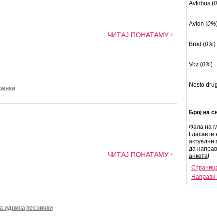
Avtobus (
Avion (
0%
ЧИТАЈ ПОНАТАМУ
Brod (
0%
)
Voz (
0%
)
Nesto drug
оенки
Број на с
Фала на г
Гласавте 
актуелни 
да напра
ЧИТАЈ ПОНАТАМУ
анкета
!
Страница
Направи 
а иднина
песнички