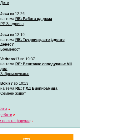
Дете
Jeca
во 12:26
Мими
Автор:
Милен4е
на тема
RE: Работа од дома
РР Заедница
Jeca
во 12:19
забава Бремените
Автор:
bobik
на тема
RE: Трудници, што јадевте
денес?
Бременост
Цааци
Vedrana13
во 19:37
Автор:
Цааци
на тема
RE: Вештачко оплодување VIII
дел
Забременување
Mimi
Автор:
Miimii
Boki77
во 10:13
на тема
RE: ПХД Биопирамида
Семеен живот
Напиши свој дневник
Погледни ги сите дневници
бати
дебати
 ги сите форуми