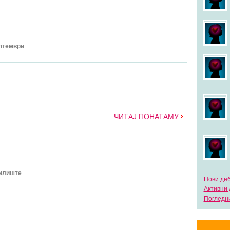
птември
ЧИТАЈ ПОНАТАМУ
илиште
Нови де
Активни 
Погледни