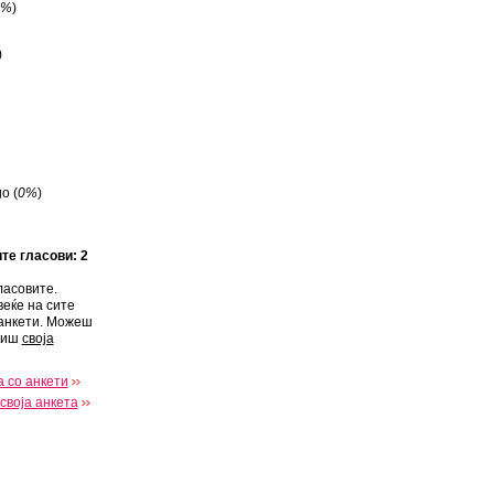
0%
)
)
o (
0%
)
ите гласови: 2
ласовите.
веќе на сите
анкети. Можеш
виш
своја
 со анкети
своја анкета