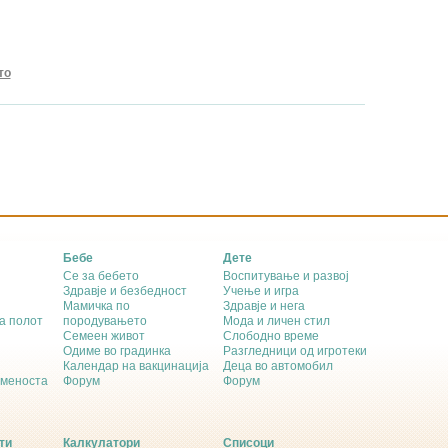
то
Бебе
Дете
Се за бебето
Воспитување и развој
Здравје и безбедност
Учење и игра
Мамичка по
Здравје и нега
а полот
породувањето
Мода и личен стил
Семеен живот
Слободно време
Одиме во градинка
Разгледници од игротеки
Календар на вакцинација
Деца во автомобил
еменоста
Форум
Форум
ти
Калкулатори
Списоци