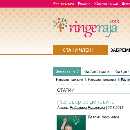
Рингераја.мк
Рецепти
Убавина и мода
Детск
СТАНИ ЧЛЕН!
ЗАБРЕМ
Детско катче
Од 0 до 2 години
Од 3 до 4
Народни приказни
Народни преданија
Расте
СТАТИИ
Разговор со деновите
Автор:
Редакција Рингераја
| 26.8.2013
Детски песнички