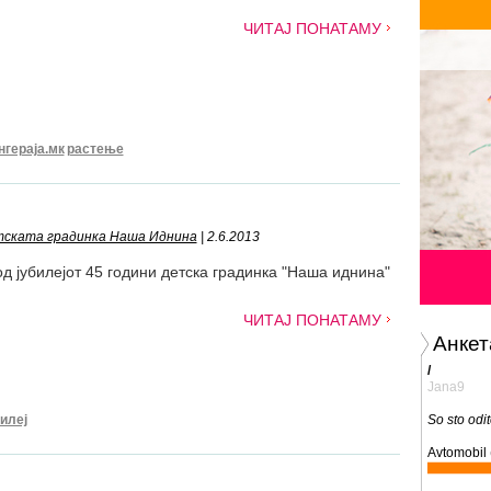
ЧИТАЈ ПОНАТАМУ
нгераја.мк
растење
етската градинка Наша Иднина
| 2.6.2013
д јубилејот 45 години детска градинка "Наша иднина"
ЧИТАЈ ПОНАТАМУ
Анкет
/
Jana9
билеј
So sto odi
Avtomobil 