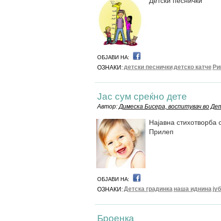
Детски песнички
ОБЈАВИ НА:
детски песнички
детско катче
Ри
ОЗНАКИ:
Јас сум среќно дете
Автор:
Димеска Бисера, воспитувач во Д
Најавна стихотворба о
Прилеп
ОБЈАВИ НА:
Детска градинка
наша иднина
ју
ОЗНАКИ:
Броенка