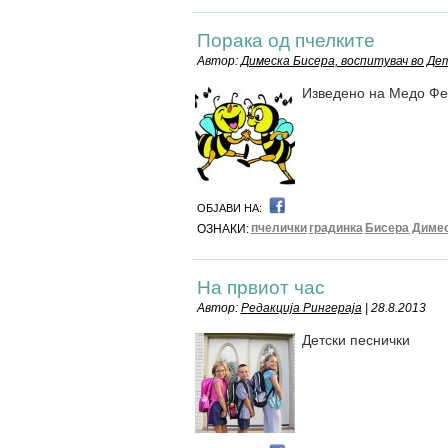
Порака од пчелките
Автор:
Димеска Бисера, воспитувач во Д
Изведено на Медо Фе
ОБЈАВИ НА:
пчелички
градинка
Бисера Диме
ОЗНАКИ:
На првиот час
Автор:
Редакција Рингераја
| 28.8.2013
Детски песнички