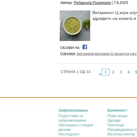
Автор:
Редакција Рингераја
| 7.8.2025
Витаминот Ц игра клуч
здравјето на кожата и 
ОБЈАВИ НА:
витамини
витамин Ц
рецепти
сму
ОЗНАКИ:
СТРАНА 1 ОД 14
1
2
3
4
Забременување
Бременост
Подготовка за
Први знаци
забременување
Здравје
Овулација и плодни
Прегледи
денови
Предвидување н
Неплодност
Матични клетки