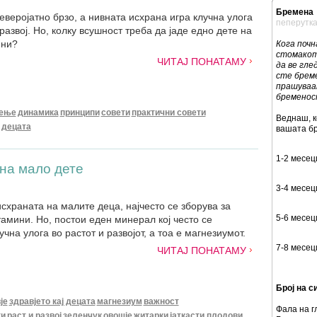
Бремена
еверојатно брзо, а нивната исхрана игра клучна улога
пеперутк
развој. Но, колку всушност треба да јаде едно дете на
ини?
Кога почн
стомакот
ЧИТАЈ ПОНАТАМУ
да ве гле
сте бреме
прашуваа
бременос
дење
динамика
принципи
совети
практични совети
Веднаш, к
ј децата
вашата бр
1-2 месец
на мало дете
3-4 месец
исхраната на малите деца, најчесто се зборува за
5-6 месец
амини. Но, постои еден минерал кој често се
учна улога во растот и развојот, а тоа е магнезиумот.
7-8 месец
ЧИТАЈ ПОНАТАМУ
Број на с
је
здравјето кај децата
магнезиум
важност
Фала на г
ти
раст и развој
зеленчук
овошје
житарки
јаткасти плодови