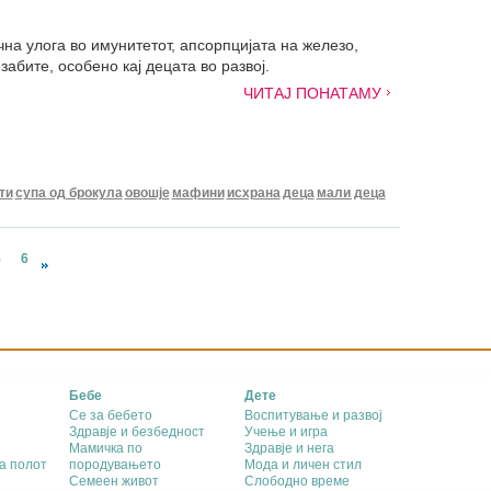
на улога во имунитетот, апсорпцијата на железо,
забите, особено кај децата во развој.
ЧИТАЈ ПОНАТАМУ
ти
супа од брокула
овошје
мафини
исхрана
деца
мали деца
5
6
Бебе
Дете
Се за бебето
Воспитување и развој
Здравје и безбедност
Учење и игра
Мамичка по
Здравје и нега
а полот
породувањето
Мода и личен стил
Семеен живот
Слободно време