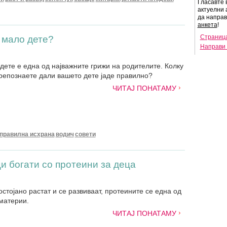
Гласавте 
актуелни 
да напра
анкета
!
Страница
 мало дете?
Направи 
дете е една од најважните грижи на родителите. Колку
препознаете дали вашето дете јаде правилно?
ЧИТАЈ ПОНАТАМУ
правилна исхрана
водич
совети
и богати со протеини за деца
остојано растат и се развиваат, протеините се една од
материи.
ЧИТАЈ ПОНАТАМУ