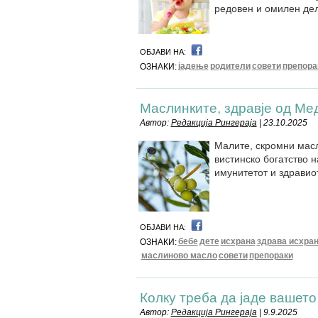
редовен и омилен дел
ОБЈАВИ НА:
јадење
родители
совети
препора
ОЗНАКИ:
Маслинките, здравjе од Ме
Автор:
Редакција Рингераја
| 23.10.2025
Малите, скромни масл
вистинско богатство н
имунитетот и здравиот
ОБЈАВИ НА:
бебе
дете
исхрана
здрава исхра
ОЗНАКИ:
маслиново масло
совети
препораки
Колку треба да јаде вашето
Автор:
Редакција Рингераја
| 9.9.2025