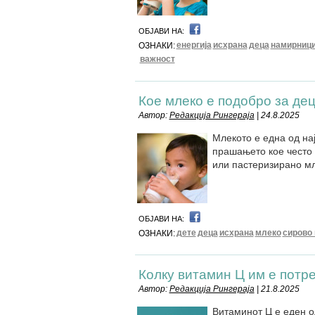
ОБЈАВИ НА:
енергија
исхрана
деца
намирниц
ОЗНАКИ:
важност
Кое млеко е подобро за де
Автор:
Редакција Рингераја
| 24.8.2025
Млекото е една од нај
прашањето кое често г
или пастеризирано м
ОБЈАВИ НА:
дете
деца
исхрана
млеко
сирово
ОЗНАКИ:
Колку витамин Ц им е потр
Автор:
Редакција Рингераја
| 21.8.2025
Витаминот Ц е еден о