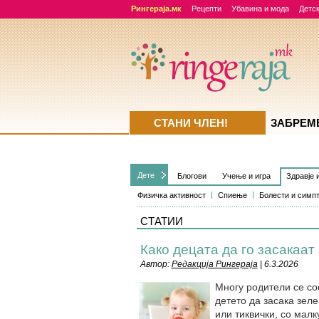
Рингераја.мк
Рецепти
Убавина и мода
Детск
СТАНИ ЧЛЕН!
ЗАБРЕМ
Дете
Блогови
Учење и игра
Здравје 
Физичка активност
Спиење
Болести и симп
СТАТИИ
Како децата да го засакаат
Автор:
Редакција Рингераја
| 6.3.2026
Многу родители се соо
детето да засака зел
или тиквички, со малк