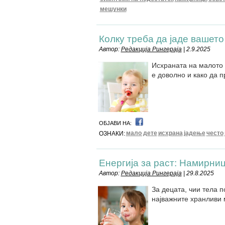
мешунки
Колку треба да јаде вашето
Автор:
Редакција Рингераја
| 2.9.2025
Исхраната на малото 
е доволно и како да 
ОБЈАВИ НА:
мало дете
исхрана
јадење
често
ОЗНАКИ:
Енергија за раст: Намирниц
Автор:
Редакција Рингераја
| 29.8.2025
За децата, чии тела п
најважните хранливи 