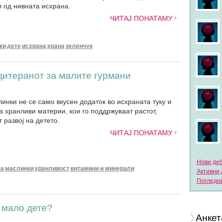
 од нивната исхрана.
ЧИТАЈ ПОНАТАМУ
ки
дете
исхрана
храна
зеленчук
дитеранот за малите гурмани
инки не се само вкусен додаток во исхраната туку и
а хранливи материи, кои го поддржуваат растот,
 развој на детето.
ЧИТАЈ ПОНАТАМУ
Нови де
на
маслинки
хранливост
витамини и минерали
Активни 
Погледни
 мало дете?
Анкет