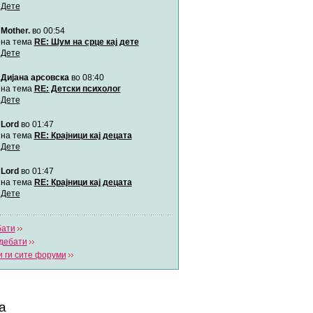
Дете
Mother.
во 00:54
Мими
Автор:
Милен4е
на тема
RE: Шум на срце кај дете
Дете
Дијана арсовска
во 08:40
забава Бремените
Автор:
bobik
на тема
RE: Детски психолог
Дете
Lord
во 01:47
Цааци
Автор:
Цааци
на тема
RE: Крајници кај децата
Дете
Lord
во 01:47
Mimi
Автор:
Miimii
на тема
RE: Крајници кај децата
Дете
бати
Напиши свој дневник
дебати
Погледни ги сите дневници
 ги сите форуми
а