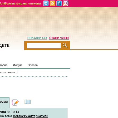
7.495 регистрирани членови
ПРИЈАВИ СЕ!
СТАНИ ЧЛЕН!
ДЕТЕ
мобил
Форум
Забава
етско мени
руми
Дневници
Најнови
содржини
vfta
во 10:14
Хепинес
Автор:
Хепинес
на тема
Вегански алтернативи