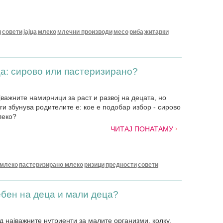
и
совети
јајца
млеко
млечни производи
месо
риба
житарки
ца: сирово или пастеризирано?
важните намирници за раст и развој на децата, но
и збунува родителите е: кое е подобар избор - сирово
леко?
ЧИТАЈ ПОНАТАМУ
 млеко
пастеризирано млеко
ризици
предности
совети
ебен на деца и мали деца?
д најважните нутриенти за малите организми, колку,