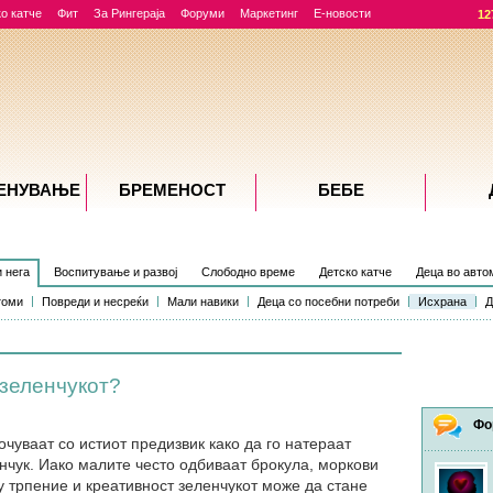
о катче
Фит
За Рингераја
Форуми
Маркетинг
Е-новости
12
ЕНУВАЊE
БРЕМЕНОСТ
БЕБЕ
и нега
Воспитување и развој
Слободно време
Детско катче
Деца во авто
томи
Повреди и несреќи
Мали навики
Деца со посебни потреби
Исхрана
Д
 зеленчукот?
Фо
чуваат со истиот предизвик како да го натераат
енчук. Иако малите често одбиваат брокула, моркови
у трпение и креативност зеленчукот може да стане