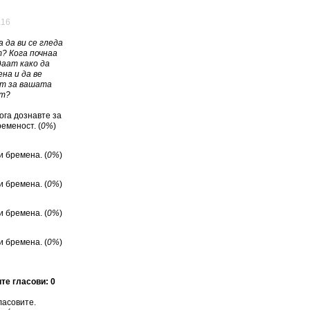
а16
а да ви се гледа
? Кога почнаа
даат како да
на и да ве
т за вашата
т?
ога дознавте за
еменост. (
0%
)
и бремена. (
0%
)
и бремена. (
0%
)
и бремена. (
0%
)
и бремена. (
0%
)
ите гласови: 0
ласовите.