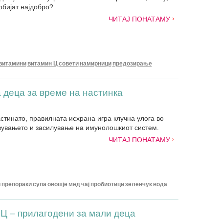
добијат најдобро?
ЧИТАЈ ПОНАТАМУ
витамини
витамин Ц
совети
намирници
предозирање
деца за време на настинка
стинато, правилната исхрана игра клучна улога во
вувањето и засилување на имунолошкиот систем.
ЧИТАЈ ПОНАТАМУ
и
препораки
супа
овошје
мед
чај
пробиотици
зеленчук
вода
 Ц – прилагодени за мали деца