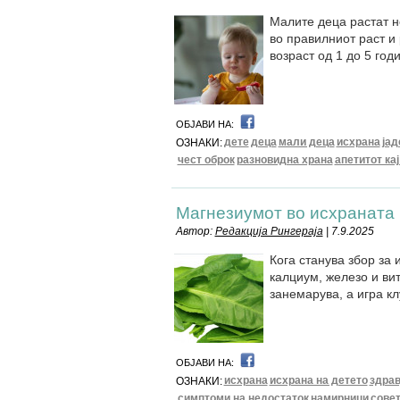
Малите деца растат н
во правилниот раст и 
возраст од 1 до 5 год
ОБЈАВИ НА:
дете
деца
мали деца
исхрана
ја
ОЗНАКИ:
чест оброк
разновидна храна
апетитот ка
Магнезиумот во исхраната 
Автор:
Редакција Рингераја
| 7.9.2025
Кога станува збор за 
калциум, железо и вит
занемарува, а игра кл
ОБЈАВИ НА:
исхрана
исхрана на детето
здрав
ОЗНАКИ:
симптоми на недостаток
намирници
сове