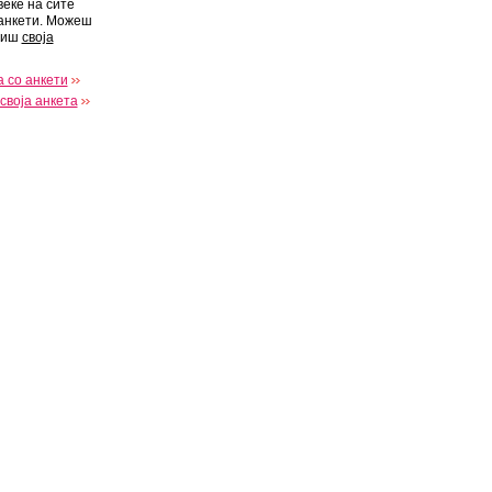
веќе на сите
анкети. Можеш
виш
своја
 со анкети
своја анкета