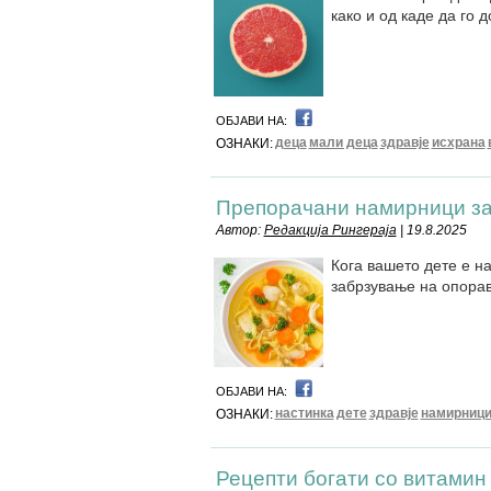
како и од каде да го 
ОБЈАВИ НА:
деца
мали деца
здравје
исхрана
ОЗНАКИ:
Препорачани намирници за 
Автор:
Редакција Рингераја
| 19.8.2025
Кога вашето дете е на
забрзување на опора
ОБЈАВИ НА:
настинка
дете
здравје
намирниц
ОЗНАКИ:
Рецепти богати со витамин