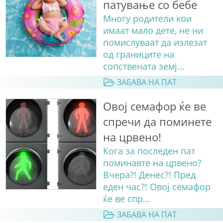
патување со бебе
Многу родители кои
имаат мало дете, не ни
помислуваат да излезат
од границите на
сопствената земј...
ЗАБАВА НА ПАТ
Овој семафор ќе ве
спречи да поминете
на црвено!
Кога за последен пат
поминавте на црвено?
Вчера?! Денес?! Пред
еден час?! Овој семафор
ќе ве спр...
ЗАБАВА НА ПАТ