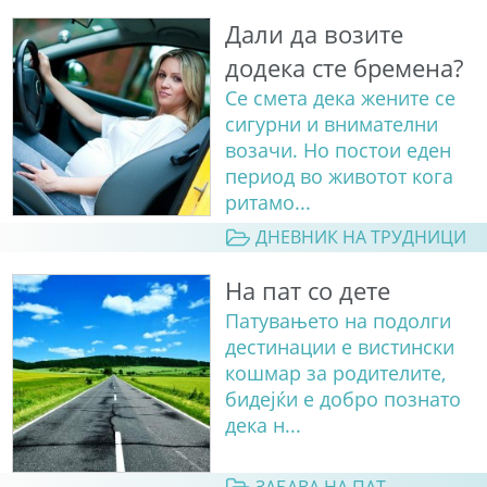
Дали да возите
додека сте бремена?
Се смета дека жените се
сигурни и внимателни
возачи. Но постои еден
период во животот кога
ритамо...
ДНЕВНИК НА ТРУДНИЦИ
На пат со дете
Патувањето на подолги
дестинации е вистински
кошмар за родителите,
бидејќи е добро познато
дека н...
ЗАБАВА НА ПАТ