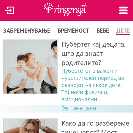
ЗАБРЕМЕНУВАЊЕ
БРЕМЕНОСТ
БЕБЕ
ДЕТЕ
Пубертет кај децата,
што да знаат
родителите?
Пубертетот е важен и
чувствителен период во
развојот на секое дете.
Тој носи физички,
емоционални...
ТИНЕЈЏЕРИ
Како да го разбереме
тинејџерот? Мост