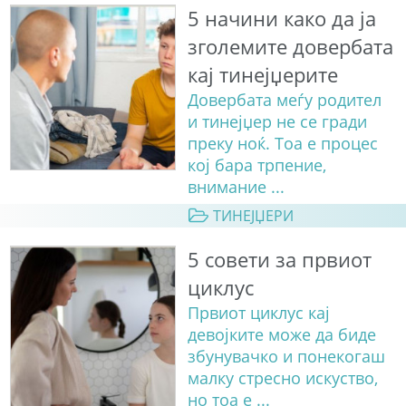
5 начини како да ја
зголемите довербата
кај тинејџерите
Довербата меѓу родител
и тинејџер не се гради
преку ноќ. Тоа е процес
кој бара трпение,
внимание ...
ТИНЕЈЏЕРИ
5 совети за првиот
циклус
Првиот циклус кај
девојките може да биде
збунувачко и понекогаш
малку стресно искуство,
но тоа е ...