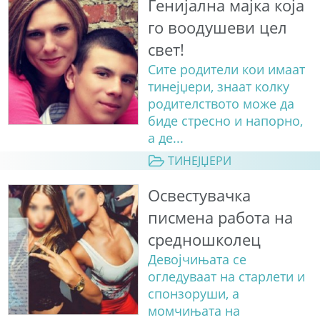
Генијална мајка која
го воодушеви цел
свет!
Сите родители кои имаат
тинејџери, знаат колку
родителството може да
биде стресно и напорно,
а де...
ТИНЕЈЏЕРИ
Освестувачка
писмена работа на
средношколец
Девојчињата се
огледуваат на старлети и
спонзоруши, а
момчињата на