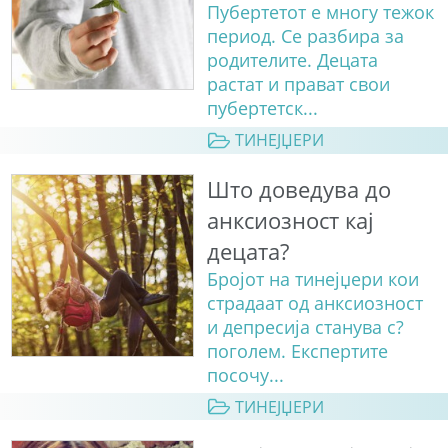
Пубертетот е многу тежок
период. Се разбира за
родителите. Децата
растат и прават свои
пубертетск...
ТИНЕЈЏЕРИ
Што доведува до
анксиозност кај
децата?
Бројот на тинејџери кои
страдаат од анксиозност
и депресија станува с?
поголем. Експертите
посочу...
ТИНЕЈЏЕРИ