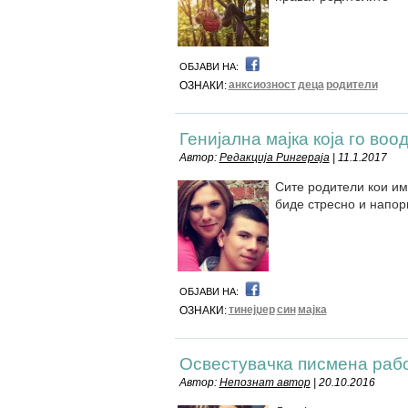
ОБЈАВИ НА:
анксиозност
деца
родители
ОЗНАКИ:
Генијална мајка која го воо
Автор:
Редакција Рингераја
| 11.1.2017
Сите родители кои им
биде стресно и напор
ОБЈАВИ НА:
тинејџер
син
мајка
ОЗНАКИ:
Освестувачка писмена раб
Автор:
Непознат автор
| 20.10.2016