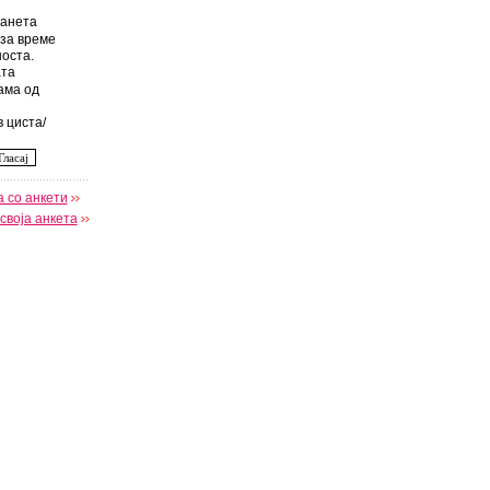
анета
за време
оста.
та
ама од
 циста/
 со анкети
своја анкета