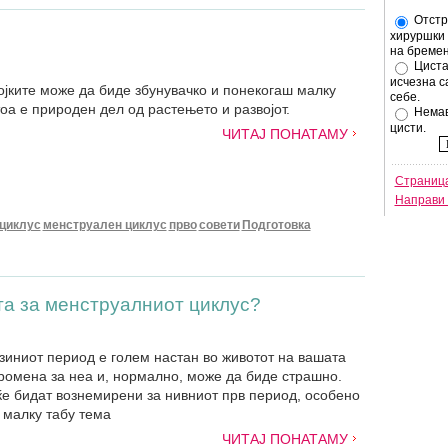
Отстр
хируршки 
на бремен
Циста
исчезна с
војките може да биде збунувачко и понекогаш малку
себе.
тоа е природен дел од растењето и развојот.
Немав
цисти.
ЧИТАЈ ПОНАТАМУ
Страница
Направи 
циклус
менструален циклус
прво
совети
Подготовка
та за менструалниот циклус?
зиниот период е голем настан во животот на вашата
промена за неа и, нормално, може да биде страшно.
ќе бидат вознемирени за нивниот прв период, особено
 малку табу тема
ЧИТАЈ ПОНАТАМУ