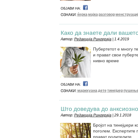
ОБЈАВИ НА:
ќерка
мајка
разговор
менструаци
ОЗНАКИ:
Како да знаете дали вашет
Автор:
Редакција Рингераја
| 1.4.2019
Пубертетот е многу т
и прават свои пуберте
нивно време
ОБЈАВИ НА:
марихуана
дете
тинејџер
пушењ
ОЗНАКИ:
Што доведува до анксиозно
Автор:
Редакција Рингераја
| 29.1.2018
Бројот на тинејџери к
поголем. Експертите 
прават родителите