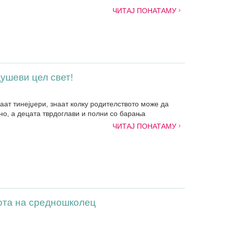
ЧИТАЈ ПОНАТАМУ
душеви цел свет!
аат тинејџери, знаат колку родителството може да
но, а децата тврдоглави и полни со барања
ЧИТАЈ ПОНАТАМУ
ота на средношколец