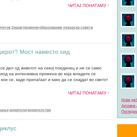
ЧИТАЈ ПОНАТАМУ
очеток
Знаци
промени
образование
лекарска
совети
јџерот? Мост наместо ѕид
се дел од животот на секој поединец и не се само
риод на интензивна промена во која младите се
кои се, каде припаѓаат и како да се снајдат во светот
ЧИТАЈ ПОНАТАМУ
Нови де
Активни 
рање
родители
родителство
Погледни
циклус