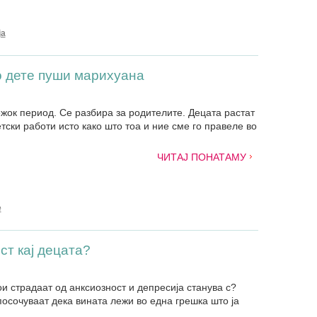
ја
о дете пуши марихуана
ежок период. Се разбира за родителите. Децата растат
тски работи исто како што тоа и ние сме го правеле во
ЧИТАЈ ПОНАТАМУ
е
ст кај децата?
ои страдаат од анксиозност и депресија станува с?
посочуваат дека вината лежи во една грешка што ја