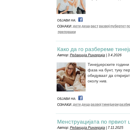
ОБЈАВИ НА:
дете
деца
раст
развој
пубертет
п
ОЗНАКИ:
препораки
Како да го разбереме тине
Автор:
Редакција Рингераја
| 3.4.2026
Тинејџерските години 
фаза на бунт, туку пе
обидуваат да откријат 
околу нив.
ОБЈАВИ НА:
дете
деца
развој
тинејџери
разби
ОЗНАКИ:
Менструацијата по првиот 
Автор:
Редакција Рингераја
| 7.11.2025