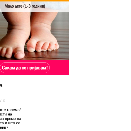
а
а16
вте голема/
исти на
 за време на
та и што се
 нив?