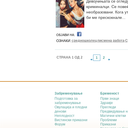
Девојчињата се оглед
криминалци. Се повеќ
необразовани. Кога ут
би ме прескокнале...
ОБЈАВИ НА:
средношколец
писмена работа
С
ОЗНАКИ:
СТРАНА 1 ОД 2
1
2
Забременување
Бременост
Подготовка за
Први знаци
забременување
Здравје
Овулација и плодни
Прегледи
денови
Предвидување н
Неплодност
Матични клетки
Вистински приказни
Проблеми
Форум
Приказни