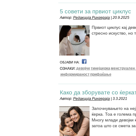
5 совети за првиот циклус
Автор:
Редакција Рингераја
| 20.9.2025
Првиот циклус кај де
стресно искуство, но 
ОБЈАВИ НА:
девојче
тинејџерка
менструален 
ОЗНАКИ:
информираност
прифаќање
Како да зборувате со ќерка
Автор:
Редакција Рингераја
| 3.3.2021
Започнувањето на неј
ќерка. Тоа е голема 
Многу млади девојки 
затоа што се смета за