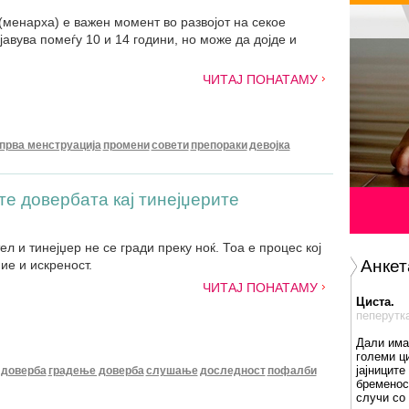
(менарха) е важен момент во развојот на секое
јавува помеѓу 10 и 14 години, но може да дојде и
ЧИТАЈ ПОНАТАМУ
прва менструација
промени
совети
препораки
девојка
ите довербата кај тинејџерите
л и тинејџер не се гради преку ноќ. Тоа е процес кој
Анкет
ие и искреност.
ЧИТАЈ ПОНАТАМУ
Циста.
пеперутк
Дали има
големи ц
јајниците
доверба
градење доверба
слушање
доследност
пофалби
бременос
случи со