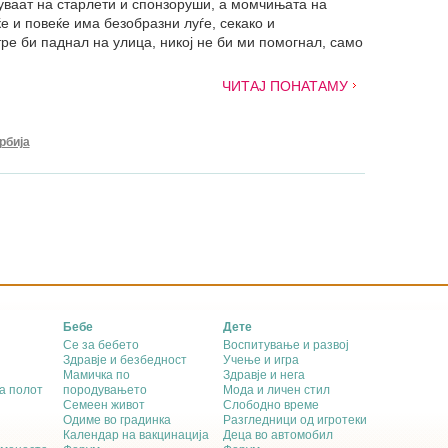
уваат на старлети и спонзоруши, а момчињата на
е и повеќе има безобразни луѓе, секако и
ре би паднал на улица, никој не би ми помогнал, само
ЧИТАЈ ПОНАТАМУ
рбија
Бебе
Дете
Се за бебето
Воспитување и развој
Здравје и безбедност
Учење и игра
Мамичка по
Здравје и нега
а полот
породувањето
Мода и личен стил
Семеен живот
Слободно време
Одиме во градинка
Разгледници од игротеки
Календар на вакцинација
Деца во автомобил