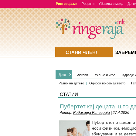
Рингераја.мк
Рецепти
Убавина и мода
Детск
СТАНИ ЧЛЕН!
ЗАБРЕМ
Дете
Блогови
Учење и игра
Здравје 
Развој на детето
Односи во семејството
Тат
СТАТИИ
Пубертет кај децата, што д
Автор:
Редакција Рингераја
| 27.4.2026
Пубертетот е важен и 
носи физички, емоци
збунувачки и за детет