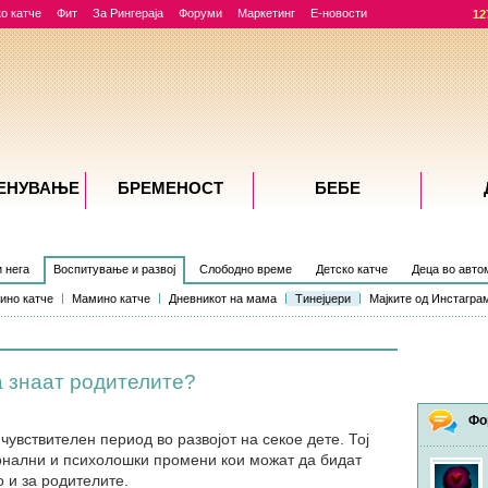
о катче
Фит
За Рингераја
Форуми
Маркетинг
Е-новости
12
ЕНУВАЊE
БРЕМЕНОСТ
БЕБЕ
и нега
Воспитување и развој
Слободно време
Детско катче
Деца во авто
ино катче
Мамино катче
Дневникот на мама
Тинејџери
Мајките од Инстагра
а знаат родителите?
Фо
чувствителен период во развојот на секое дете. Тој
онални и психолошки промени кои можат да бидат
о и за родителите.