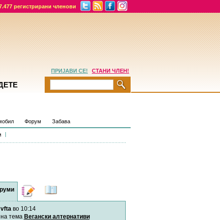
7.477 регистрирани членови
ПРИЈАВИ СЕ!
СТАНИ ЧЛЕН!
ДЕТЕ
мобил
Форум
Забава
м
руми
Дневници
Најнови
содржини
vfta
во 10:14
Хепинес
Автор:
Хепинес
на тема
Вегански алтернативи