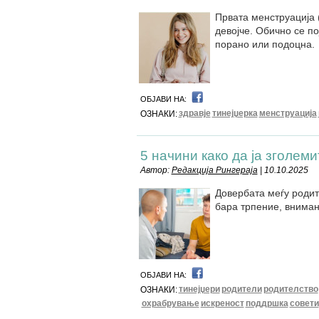
Првата менструација 
девојче. Обично се по
порано или подоцна.
ОБЈАВИ НА:
здравје
тинејџерка
менструација
ОЗНАКИ:
5 начини како да ја зголем
Автор:
Редакција Рингераја
| 10.10.2025
Довербата меѓу родите
бара трпение, вниман
ОБЈАВИ НА:
тинејџери
родители
родителство
ОЗНАКИ:
охрабрување
искреност
поддршка
совети