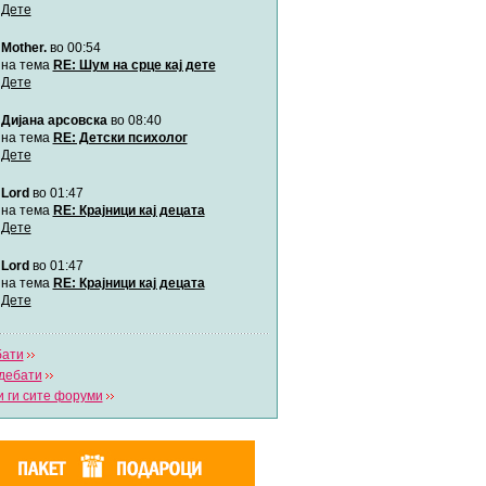
Дете
Mother.
во 00:54
Мими
Автор:
Милен4е
на тема
RE: Шум на срце кај дете
Дете
Дијана арсовска
во 08:40
забава Бремените
Автор:
bobik
на тема
RE: Детски психолог
Дете
Lord
во 01:47
Цааци
Автор:
Цааци
на тема
RE: Крајници кај децата
Дете
Lord
во 01:47
Mimi
Автор:
Miimii
на тема
RE: Крајници кај децата
Дете
бати
Напиши свој дневник
дебати
Погледни ги сите дневници
 ги сите форуми