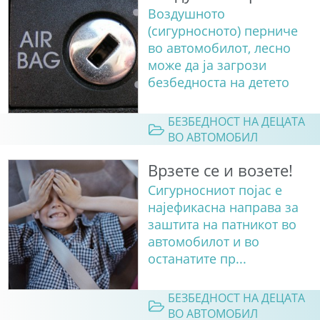
Воздушното
(сигурносното) перниче
во автомобилот, лесно
може да ја загрози
безбедноста на детето
БЕЗБЕДНОСТ НА ДЕЦАТА
ВО АВТОМОБИЛ
Врзете се и возете!
Сигурносниот појас е
најефикасна направа за
заштита на патникот во
автомобилот и во
останатите пр...
БЕЗБЕДНОСТ НА ДЕЦАТА
ВО АВТОМОБИЛ