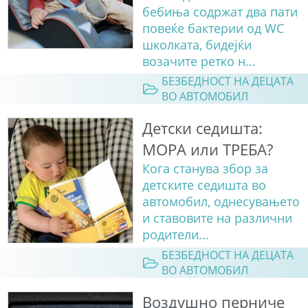
бебиња содржат два пати
повеќе бактерии од WC
школката, бидејќи
возачите ретко н...
БЕЗБЕДНОСТ НА ДЕЦАТА
ВО АВТОМОБИЛ
Детски седишта:
МОРА или ТРЕБА?
Кога станува збор за
детските седишта во
автомобил, однесувањето
и ставовите на различни
родители...
БЕЗБЕДНОСТ НА ДЕЦАТА
ВО АВТОМОБИЛ
Воздушно перниче