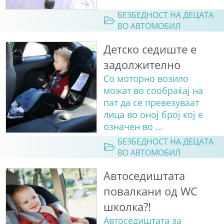
БЕЗБЕДНОСТ НА ДЕЦАТА
ВО АВТОМОБИЛ
Детско седиште е
задолжително
Со моторно возило
можат во сообраќај на
пат да се превезуваат
лица во оној број кој е
означен во ...
БЕЗБЕДНОСТ НА ДЕЦАТА
ВО АВТОМОБИЛ
Автоседиштата
повалкани од WC
школка?!
Автоседиштата за