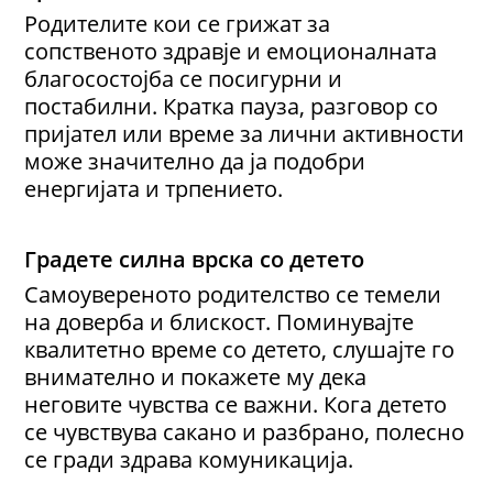
Родителите кои се грижат за
сопственото здравје и емоционалната
благосостојба се посигурни и
постабилни. Кратка пауза, разговор со
пријател или време за лични активности
може значително да ја подобри
енергијата и трпението.
Градете силна врска со детето
Самоувереното родителство се темели
на доверба и блискост. Поминувајте
квалитетно време со детето, слушајте го
внимателно и покажете му дека
неговите чувства се важни. Кога детето
се чувствува сакано и разбрано, полесно
се гради здрава комуникација.