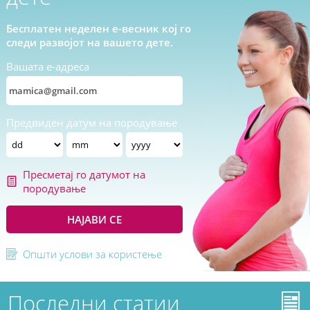
Бесплатен неделен е-весник кој го
следи развојот на вашето дете.
Вашата е-адреса
Предвиден датум на породување
Пресметај го датумот на
породување
НАЈАВИ СЕ
Општи услови за користење
Последни статии