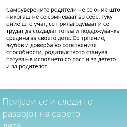
Самоуверените родители не се оние што
никогаш не се сомневаат во себе, туку
оние што учат, се прилагодуваат и се
трудат да создадат топла и поддржувачка
средина за своето дете. Со трпение,
љубов и доверба во сопствените
способности, родителството станува
патување исполнето со раст и за детето
и за родителот.
Пријави се и следи го
развојот на своето
дете