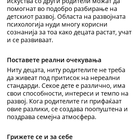
искуства со други родители можат да
помогнат во подобро разбирање на
детскиот развој. Областа на развојната
психологија нуди многу корисни
сознанија за тоа како децата растат, учат
и се развиваат.
Поставете реални очекувања
Ниту децата, ниту родителите не треба
да живеат под притисок на нереални
стандарди. Секое дете е различно, има
свои способности, интереси и темпо на
развој. Кога родителите ги прифаќаат
овие разлики, се создава поопуштена и
поздрава семејна атмосфера.
Грижете се и за себе