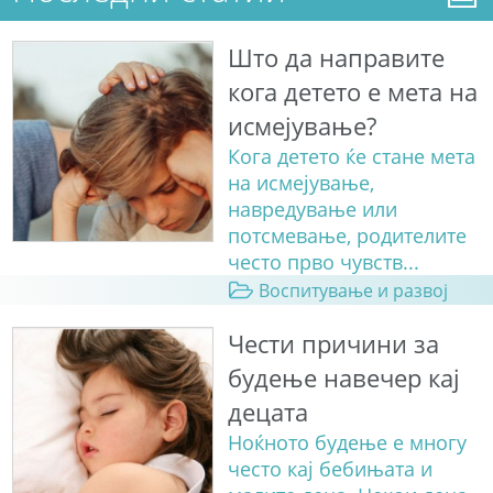
Што да направите
кога детето е мета на
исмејување?
Кога детето ќе стане мета
на исмејување,
навредување или
потсмевање, родителите
често прво чувств...
Воспитување и развој
Чести причини за
будење навечер кај
децата
Ноќното будење е многу
често кај бебињата и