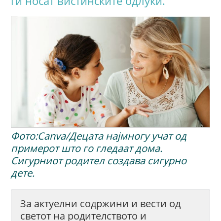
ги носат вистинските одлуки.
Фото:Canva/Децата најмногу учат од
примерот што го гледаат дома.
Сигурниот родител создава сигурно
дете.
За актуелни содржини и вести од
светот на родителството и