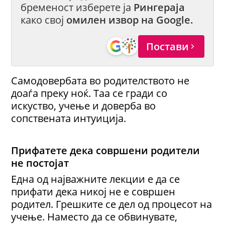
бременост изберете ја
Рингераја
како свој
омилен извор на Google.
Постави
Самодовербата во родителството не
доаѓа преку ноќ. Таа се гради со
искуство, учење и доверба во
сопствената интуиција.
Прифатете дека совршени родители
не постојат
Една од најважните лекции е да се
прифати дека никој не е совршен
родител. Грешките се дел од процесот на
учење. Наместо да се обвинувате,