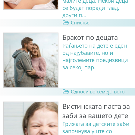
малите деца. Некои деца
се будат поради глад,
други п...
Спиење
Бракот по децата
Раѓањето на дете е еден
од најубавите, но и
најголемите предизвици
за секој пар.
Односи во семејството
Вистинската паста за
заби за вашето дете
Грижата за детските заби
започнува уште со