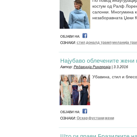
По повод инаугурациј
костум од Ралф Лорен
салонки. Многумина к
незаборавната Џеки 
ОБЈАВИ НА:
стил
доналд трамп
меланија тра
ОЗНАКИ:
Најубаво облечените жени 
Автор:
Редакција Рингераја
| 3.3.2016
Убавина, стил и блес
ОБЈАВИ НА:
Оскар
фустани
жени
ОЗНАКИ:
Што ги прави Бразилките на