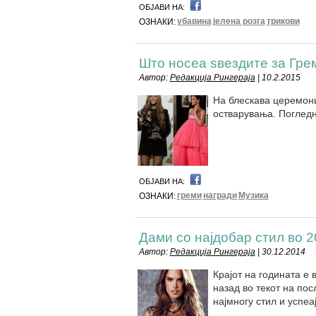
ОБЈАВИ НА:
убавина
јелена розга
трикови
ОЗНАКИ:
Што носеа ѕвездите за Гре
Автор:
Редакција Рингераја
| 10.2.2015
На блескава церемони
остварувања. Погледн
ОБЈАВИ НА:
греми
награди
Музика
ОЗНАКИ:
Дами со најдобар стил во 2
Автор:
Редакција Рингераја
| 30.12.2014
Крајот на годината е
назад во текот на по
најмногу стил и успеа