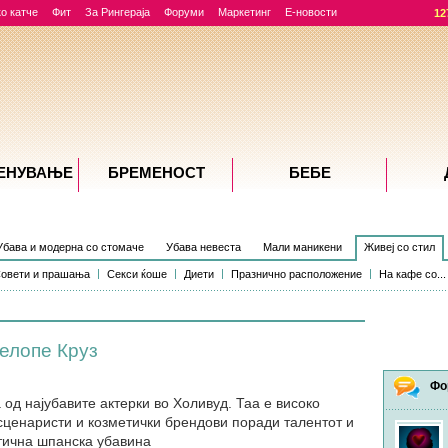
о катче
Фит
За Рингераја
Форуми
Маркетинг
Е-новости
12
ЕНУВАЊE
БРЕМЕНОСТ
БЕБЕ
Убава и модерна со стомаче
Убава невеста
Мали маникени
Живеј со стил
овети и прашања
Секси ќоше
Диети
Празнично расположение
На кафе со...
нелопе Круз
Фо
од најубавите актерки во Холивуд. Таа е високо
сценаристи и козметички брендови поради талентот и
тична шпанска убавина