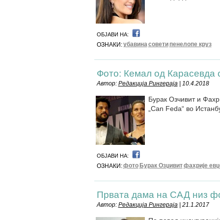
ОБЈАВИ НА:
убавина
совети
пенелопе круз
ОЗНАКИ:
Фото: Кемал од Карасевда 
Автор:
Редакција Рингераја
| 10.4.2018
Бурак Озчивит и Фахр
„Can Feda“ во Истанб
ОБЈАВИ НА:
фото
Бурак Озџивит
фахрије евџ
ОЗНАКИ:
Првата дама на САД низ ф
Автор:
Редакција Рингераја
| 21.1.2017