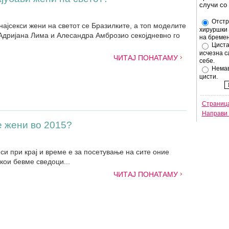
случи со
Отстр
најсекси жени на светот се Бразилките, а топ моделите
хируршки 
Адријана Лима и Алесандра Амброзио секојдневно го
на бремен
Циста
исчезна с
ЧИТАЈ ПОНАТАМУ
себе.
Немав
цисти.
Страница
Направи 
е жени во 2015?
си при крај и време е за посетување на сите оние
кои бевме сведоци...
ЧИТАЈ ПОНАТАМУ