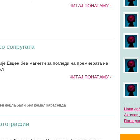
ЧИТАЈ ПОНАТАМУ
со сопругата
ије Евџен беа магнети за погледи на премиерата на
ул
ЧИТАЈ ПОНАТАМУ
ен
неџла
бали бел
кемал
карасевда
Нови де
Активни 
Погледни
отографии