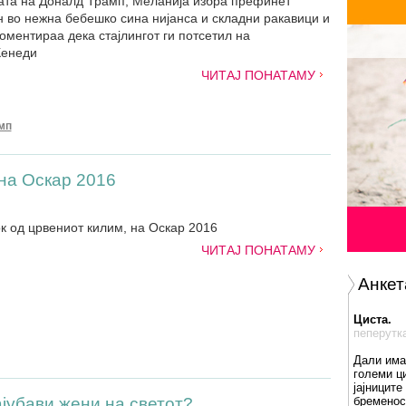
ата на Доналд Трамп, Меланија избра префинет
 во нежна бебешко сина нијанса и складни ракавици и
оментираа дека стајлингот ги потсетил на
Кенеди
ЧИТАЈ ПОНАТАМУ
мп
на Оскар 2016
ок од црвениот килим, на Оскар 2016
ЧИТАЈ ПОНАТАМУ
Анкет
Циста.
пеперутк
Дали има
големи ц
јајниците
јубави жени на светот?
бременос