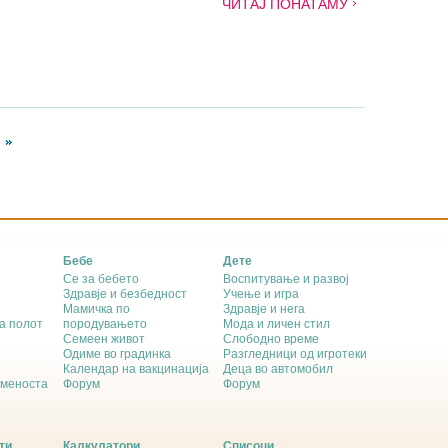
ЧИТАЈ ПОНАТАМУ
Бебе
Дете
Се за бебето
Воспитување и развој
Здравје и безбедност
Учење и игра
Мамичка по
Здравје и нега
а полот
породувањето
Мода и личен стил
Семеен живот
Слободно време
Одиме во градинка
Разгледници од игротеки
Календар на вакцинација
Деца во автомобил
еменоста
Форум
Форум
ти
Калкулатори
Списоци