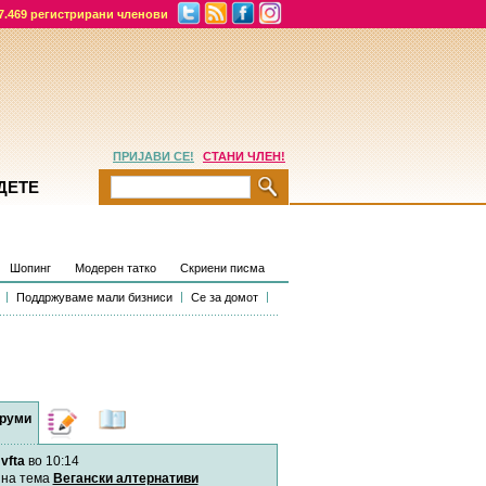
7.469 регистрирани членови
ПРИЈАВИ СЕ!
СТАНИ ЧЛЕН!
ДЕТЕ
Шопинг
Модерен татко
Скриени писма
Поддржуваме мали бизниси
Се за домот
руми
Дневници
Најнови
содржини
vfta
во 10:14
Хепинес
Автор:
Хепинес
на тема
Вегански алтернативи