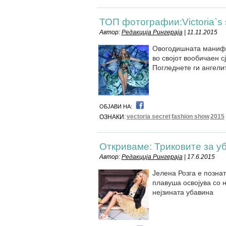
ТОП фотографии:Victoria`s 
Автор:
Редакција Рингераја
| 11.11.2015
Овогодишната манифест
во својот вообичаен с
Погледнете ги ангелит
ОБЈАВИ НА:
vectoria secret
fashion show
2015
ОЗНАКИ:
Откриваме: Триковите за у
Автор:
Редакција Рингераја
| 17.6.2015
Јелена Розга е познат
плавуша освојува со н
нејзината убавина