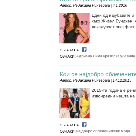
Автор:
Редакција Рингераја
| 4.1.2016
Едни од најубавите и 
како Жизел Бундхен, 
докажуваат овој факт
ОБЈАВИ НА:
Адриана Лима
бразилка
убавина
ОЗНАКИ:
Кои се најдобро облеченит
Автор:
Редакција Рингераја
| 14.12.2015
2015-та година е речи
извонредни нешта на 
ОБЈАВИ НА:
најдобро облечени
жени
мода
ОЗНАКИ: