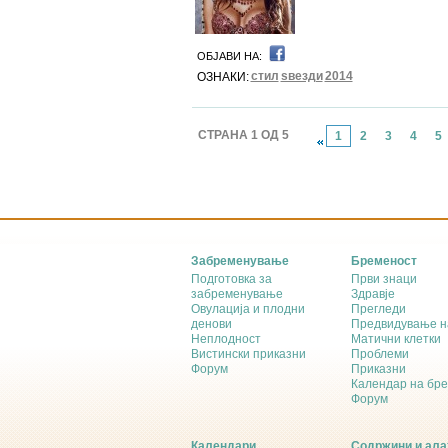
ОБЈАВИ НА:
стил
ѕвезди
2014
ОЗНАКИ:
СТРАНА 1 ОД 5
1
2
3
4
5
Забременување
Бременост
Подготовка за
Први знаци
забременување
Здравје
Овулација и плодни
Прегледи
денови
Предвидување н
Неплодност
Матични клетки
Вистински приказни
Проблеми
Форум
Приказни
Календар на бр
Форум
Календари
Содржини и ала