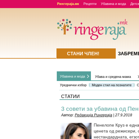
Рингераја.мк
Рецепти
Убавина и мода
Детск
СТАНИ ЧЛЕН!
ЗАБРЕМ
Убавина и мода
Убава и средена мама
Уреднички избор
Моден стил на познатите
С
СТАТИИ
3 совети за убавина од Пе
Автор:
Редакција Рингераја
| 27.9.2018
Пенелопе Круз е една 
ценета од режисери, 
нестандардната, егзо