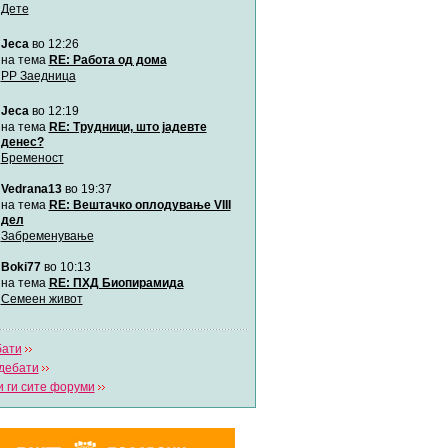
Дете
Jeca
во 12:26
Мими
Автор:
Милен4е
на тема
RE: Работа од дома
РР Заедница
Jeca
во 12:19
забава Бремените
Автор:
bobik
на тема
RE: Трудници, што јадевте
денес?
Бременост
Цааци
Vedrana13
во 19:37
Автор:
Цааци
на тема
RE: Вештачко оплодување VIII
дел
Забременување
Mimi
Автор:
Miimii
Boki77
во 10:13
на тема
RE: ПХД Биопирамида
Семеен живот
Напиши свој дневник
Погледни ги сите дневници
бати
дебати
 ги сите форуми