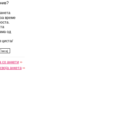
 нив?
анета
за време
оста.
та
ама од
 циста/
 со анкети
своја анкета