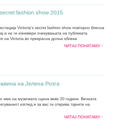
secret fashion show 2015
ација Victoria's secret fashion show повторно блесна
јај и не ги изневери очекувањата на публиката.
е на Victoria во прекрасна долна облека
ЧИТАЈ ПОНАТАМУ
бавина на Јелена Розга
о име на музичката сцена веќе 20 години. Вечната
егуваниот изглед и за вас ги открива тајните на
ЧИТАЈ ПОНАТАМУ