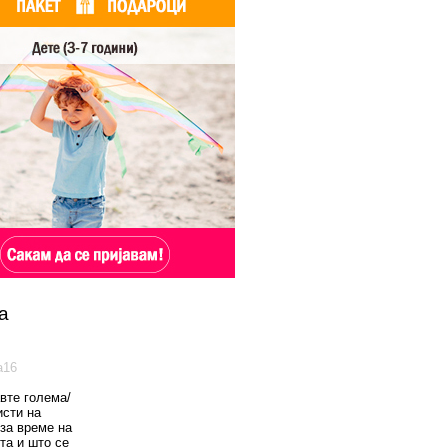
а
а16
вте голема/
исти на
 за време на
та и што се