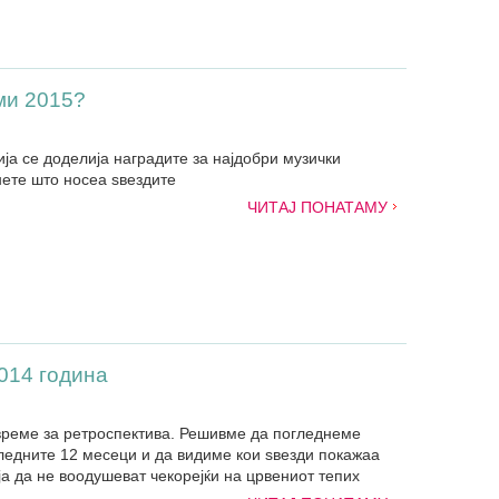
ми 2015?
ја се доделија наградите за најдобри музички
ете што носеа ѕвездите
ЧИТАЈ ПОНАТАМУ
014 година
 време за ретроспектива. Решивме да погледнеме
следните 12 месеци и да видиме кои ѕвезди покажаа
ја да не воодушеват чекорејќи на црвениот тепих