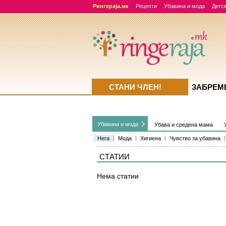
Рингераја.мк
Рецепти
Убавина и мода
Детск
СТАНИ ЧЛЕН!
ЗАБРЕМ
Убавина и мода
Убава и средена мама
Нега
Мода
Хигиена
Чувство за убавина
СТАТИИ
Нема статии