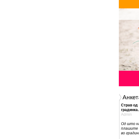
Анкет
Страв од
градинка.
Admin
Од што на
плашите 
во градин