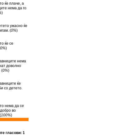
то ќе плаче, а
ите нема да го
%
)
етето ужасно ќе
гам. (
0%
)
то ќе се
0%
)
авниците нема
нат доволно
 (
0%
)
авниците ќе
би со детето.
то нема да се
 добро во
(
100%
)
ите гласови: 1