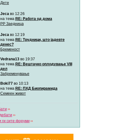
Дете
Jeca
во 12:26
Мими
Автор:
Милен4е
на тема
RE: Работа од дома
РР Заедница
Jeca
во 12:19
забава Бремените
Автор:
bobik
на тема
RE: Трудници, што јадевте
денес?
Бременост
Цааци
Vedrana13
во 19:37
Автор:
Цааци
на тема
RE: Вештачко оплодување VIII
дел
Забременување
Mimi
Автор:
Miimii
Boki77
во 10:13
на тема
RE: ПХД Биопирамида
Семеен живот
Напиши свој дневник
Погледни ги сите дневници
бати
дебати
 ги сите форуми