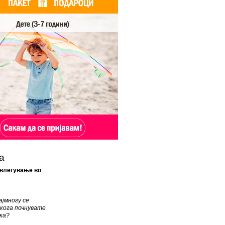
а
 влегување во
јмногу се
кога почнувате
ка?