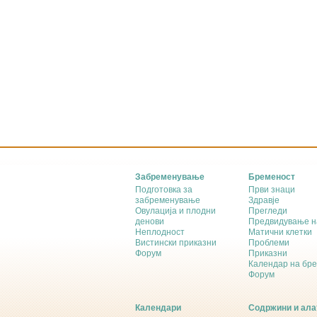
Забременување
Бременост
Подготовка за
Први знаци
забременување
Здравје
Овулација и плодни
Прегледи
денови
Предвидување н
Неплодност
Матични клетки
Вистински приказни
Проблеми
Форум
Приказни
Календар на бр
Форум
Календари
Содржини и ала