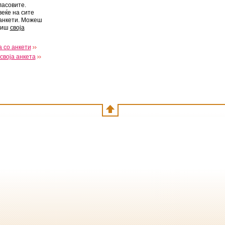
ласовите.
веќе на сите
анкети. Можеш
виш
своја
 со анкети
своја анкета