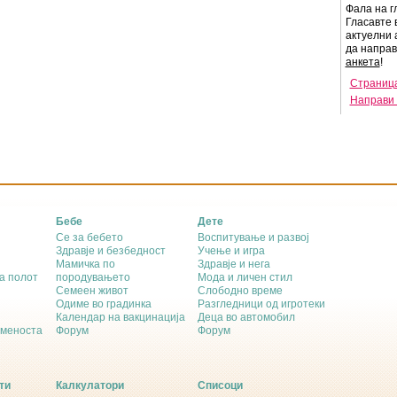
Фала на г
Гласавте 
актуелни 
да напра
анкета
!
Страница
Направи 
Бебе
Дете
Се за бебето
Воспитување и развој
Здравје и безбедност
Учење и игра
Мамичка по
Здравје и нега
а полот
породувањето
Мода и личен стил
Семеен живот
Слободно време
Одиме во градинка
Разгледници од игротеки
Календар на вакцинација
Деца во автомобил
еменоста
Форум
Форум
ти
Калкулатори
Списоци