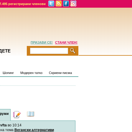
7.495 регистрирани членови
ПРИЈАВИ СЕ!
СТАНИ ЧЛЕН!
ДЕТЕ
Шопинг
Модерен татко
Скриени писма
руми
Дневници
Најнови
содржини
vfta
во 10:14
Хепинес
Автор:
Хепинес
на тема
Вегански алтернативи