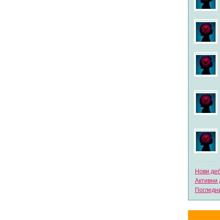
Нови де
Активни 
Погледни