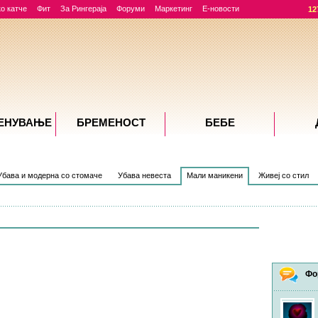
о катче
Фит
За Рингераја
Форуми
Маркетинг
Е-новости
12
ЕНУВАЊE
БРЕМЕНОСТ
БЕБЕ
Убава и модерна со стомаче
Убава невеста
Мали маникени
Живеј со стил
Фо