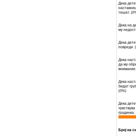
Дека дете
наставниц
тешат. (
0
Дека на д
му недости
Дека дете
повреди. (
Дека наст
да му обр
внимание.
Дека наст
бидат гру
(
0%
)
Дека дете
чувствува
градинка. 
Број на с