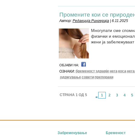
Промените кои се природе
Автор:
Редакција Рингераја
| 6.11.2025
Многупати сме спомна
физички и емоционалн
жени ја забележуваат 
ОБЈАВИ НА:
бременост
здравје
нега
коса
нега
ОЗНАКИ:
одржување
совети
препораки
СТРАНА 1 ОД 5
1
2
3
4
5
Забременување
Бременост