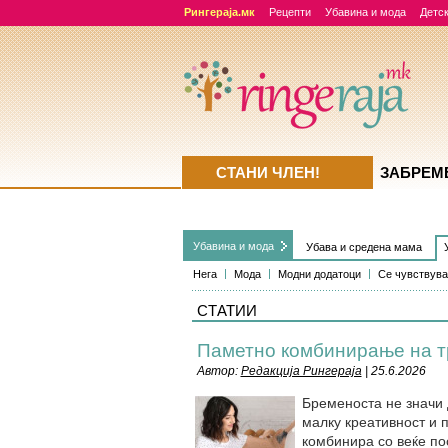
Рингераја.мк
Рецепти
Убавина и мода
Детск
СТАНИ ЧЛЕН!
ЗАБРЕМ
Убавина и мода
Убава и средена мама
Нега
Мода
Модни додатоци
Се чувствува
СТАТИИ
Паметно комбинирање на тр
Автор:
Редакција Рингераја
| 25.6.2026
Бременоста не значи 
малку креативност и 
комбинира со веќе пос