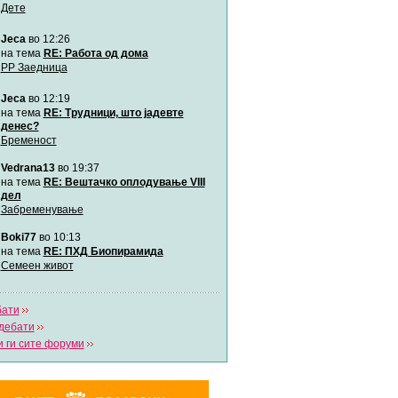
Дете
Jeca
во 12:26
Мими
Автор:
Милен4е
на тема
RE: Работа од дома
РР Заедница
Jeca
во 12:19
забава Бремените
Автор:
bobik
на тема
RE: Трудници, што јадевте
денес?
Бременост
Цааци
Vedrana13
во 19:37
Автор:
Цааци
на тема
RE: Вештачко оплодување VIII
дел
Забременување
Mimi
Автор:
Miimii
Boki77
во 10:13
на тема
RE: ПХД Биопирамида
Семеен живот
Напиши свој дневник
Погледни ги сите дневници
бати
дебати
 ги сите форуми