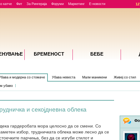
о катче
Фит
За Рингераја
Форуми
Маркетинг
Е-новости
12
ЕНУВАЊE
БРЕМЕНОСТ
БЕБЕ
Убава и модерна со стомаче
Убава невеста
Мали маникени
Живеј со стил
м убаво
удничка и секојдневна облека
Фо
дека гардеробата мора целосно да се смени. Со
паметен избор, трудничката облека може лесно да се
тоечките парчиња, без да се изгуби стилот и