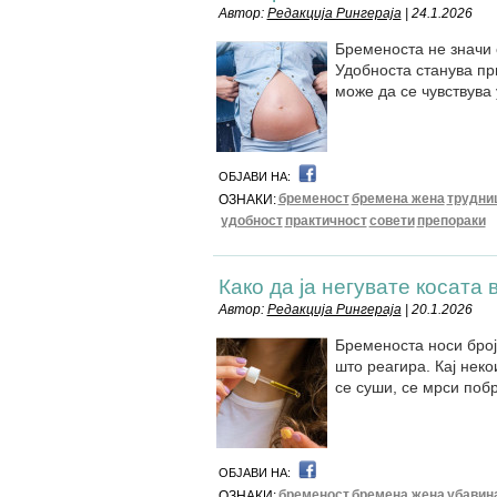
Автор:
Редакција Рингераја
| 24.1.2026
Бременоста не значи 
Удобноста станува при
може да се чувствува 
ОБЈАВИ НА:
бременост
бремена жена
трудни
ОЗНАКИ:
удобност
практичност
совети
препораки
Како да ја негувате косата
Автор:
Редакција Рингераја
| 20.1.2026
Бременоста носи број
што реагира. Кај некои
се суши, се мрси поб
ОБЈАВИ НА:
бременост
бремена жена
убавин
ОЗНАКИ: