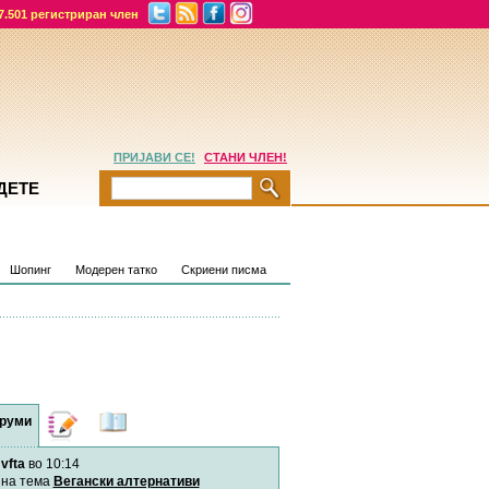
7.501 регистриран член
ПРИЈАВИ СЕ!
СТАНИ ЧЛЕН!
ДЕТЕ
Шопинг
Модерен татко
Скриени писма
руми
Дневници
Најнови
содржини
vfta
во 10:14
Хепинес
Автор:
Хепинес
на тема
Вегански алтернативи