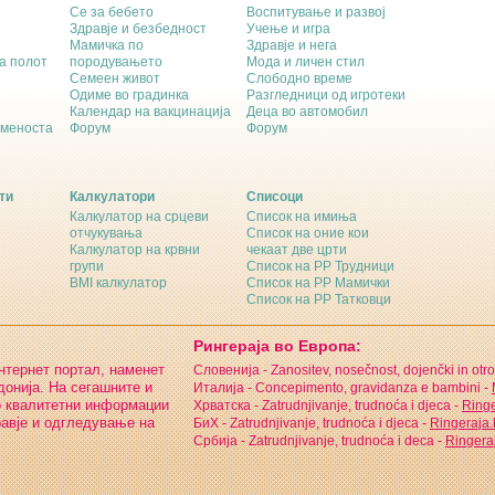
Се за бебето
Воспитување и развој
Здравје и безбедност
Учење и игра
Мамичка по
Здравје и нега
а полот
породувањето
Мода и личен стил
Семеен живот
Слободно време
Одиме во градинка
Разгледници од игротеки
Календар на вакцинација
Деца во автомобил
еменоста
Форум
Форум
ти
Калкулатори
Списоци
Калкулатор на срцеви
Список на имиња
отчукувања
Список на оние кои
Калкулатор на крвни
чекаат две црти
групи
Список на РР Трудници
BMI калкулатор
Список на РР Мамички
Список на РР Татковци
Рингераја во Европа:
интернет портал, наменет
Словенија - Zanositev, nosečnost, dojenčki in otro
онија. На сегашните и
Италија - Concepimento, gravidanza e bambini -
о квалитетни информации
Хрватска - Zatrudnjivanje, trudnoća i djeca -
Ringe
равје и одгледување на
БиХ - Zatrudnjivanje, trudnoća i djeca -
Ringeraja
Србија - Zatrudnjivanje, trudnoća i deca -
Ringeraj