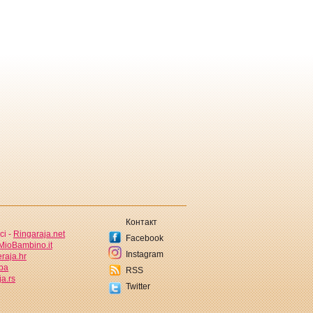
Контакт
ci -
Ringaraja.net
Facebook
MioBambino.it
Instagram
raja.hr
.ba
RSS
a.rs
Twitter