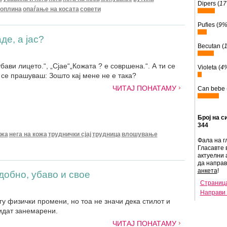
Dipers (
1
топлина
опаѓање на косата
совети
Pufies (
9
е, а јас?
Becutan (
бави лицето.“, „Сјае“„Кожата ? е совршена.“. А ти се
Violeta (
4
 се прашуваш: Зошто кај мене не е така?
ЧИТАЈ ПОНАТАМУ
Can bebe 
Број на с
344
ожа
нега на кожа
труднички сјај
трудница
влошување
Фала на г
Гласавте 
актуелни 
да напра
анкета
!
добно, убаво и свое
Страница
Направи 
у физички промени, но тоа не значи дека стилот и
идат занемарени.
ЧИТАЈ ПОНАТАМУ