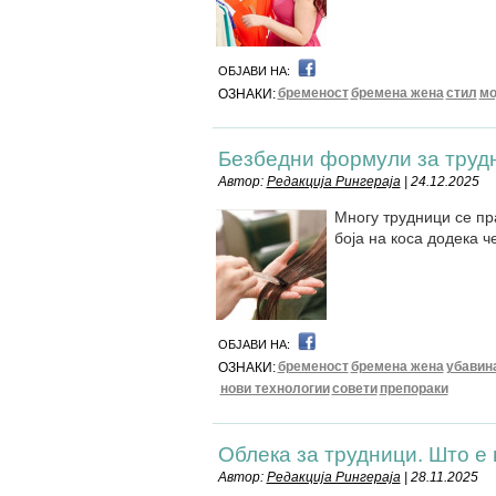
ОБЈАВИ НА:
бременост
бремена жена
стил
мо
ОЗНАКИ:
Безбедни формули за труд
Автор:
Редакција Рингераја
| 24.12.2025
Многу трудници се пр
боја на коса додека ч
ОБЈАВИ НА:
бременост
бремена жена
убавин
ОЗНАКИ:
нови технологии
совети
препораки
Облека за трудници. Што е
Автор:
Редакција Рингераја
| 28.11.2025