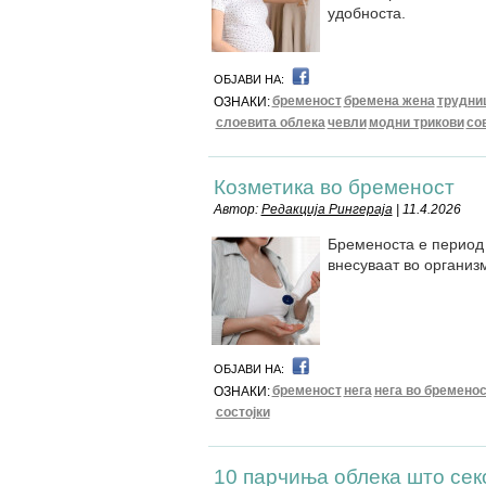
удобноста.
ОБЈАВИ НА:
бременост
бремена жена
трудни
ОЗНАКИ:
слоевита облека
чевли
модни трикови
со
Козметика во бременост
Автор:
Редакција Рингераја
| 11.4.2026
Бременоста е период 
внесуваат во организм
ОБЈАВИ НА:
бременост
нега
нега во бремено
ОЗНАКИ:
состојки
10 парчиња облека што секо