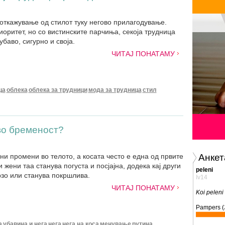
откажување од стилот туку негово прилагодување.
оритет, но со вистинските парчиња, секоја трудница
убаво, сигурно и своја.
ЧИТАЈ ПОНАТАМУ
ца
облека
облека за трудници
мода за трудница
стил
 во бременост?
ни промени во телото, а косата често е една од првите
Анкет
 жени таа станува погуста и посјајна, додека кај други
peleni
рзо или станува покршлива.
Iv14
ЧИТАЈ ПОНАТАМУ
Koi peleni 
Pampers (
а
убавина и нега
нега
нега на коса
менување
рутина