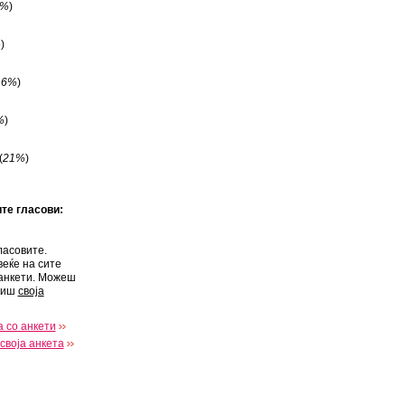
7%
)
%
)
16%
)
%
)
(
21%
)
ите гласови:
ласовите.
веќе на сите
анкети. Можеш
виш
своја
 со анкети
своја анкета