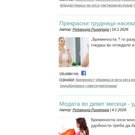
бојадисување на коса
третмани
исхрана
Прекрасни трудници насекад
Автор:
Редакција Рингераја
| 16.1.2026
„Бременоста ? го разу
гледаш во огледало и
ОБЈАВИ НА:
бременост
убавина и нега
нега
к
ОЗНАКИ:
подобрување
совети
препораки
Модата во девет месеци - у
Автор:
Редакција Рингераја
| 4.1.2026
Бременоста носи мног
удобноста треба да б