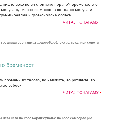
 а ништо веќе не ви стои како порано? Бременоста е
 менува од месец во месец, а со тоа се менува и
 функционална и флексибилна облека.
ЧИТАЈ ПОНАТАМУ
 трудници есен/зима
гардероба
облека за трудници
совети
во бременост
 промени во телото, во навиките, во рутините, во
даме себеси.
ЧИТАЈ ПОНАТАМУ
га
нега
нега на коса
бојадисување на коса
самодоверба