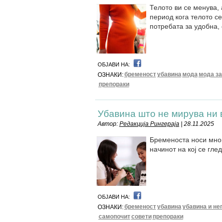
Телото ви се менува,
период кога телото се
потребата за удобна,
ОБЈАВИ НА:
бременост
убавина
мода
мода за
ОЗНАКИ:
препораки
Убавина што не мирува ни 
Автор:
Редакција Рингераја
| 28.11.2025
Бременоста носи многу
начинот на кој се гле
ОБЈАВИ НА:
бременост
убавина
убавина и не
ОЗНАКИ:
самопочит
совети
препораки