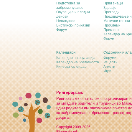
Подготовка за
Први знаци
забременување
Здравје
Овулација и плодни
Прегледи
денови
Предвидување н
Неплодност
Матични клетки
Вистински приказни
Проблеми
Форум
Приказни
Календар на бр
Форум
Календари
Содржини и ала
Календар на овулација
Форуми
Календар на бременоста
Рецепти
Кинески календар
Анкети
Игри
Рингераја.мк
Рингераја.мк е најголем специјализиран 
за младите родители и трудници во Макед
идни родители им овозможува пристап д
за забременување, бременост, развој, зд
децата.
Copyright 2009-2026
Ringeraja.mk