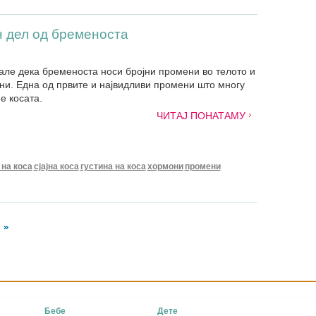
н дел од бременоста
ле дека бременоста носи бројни промени во телото и
и. Една од првите и највидливи промени што многу
е косата.
ЧИТАЈ ПОНАТАМУ
 на коса
сјајна коса
густина на коса
хормони
промени
Бебе
Дете