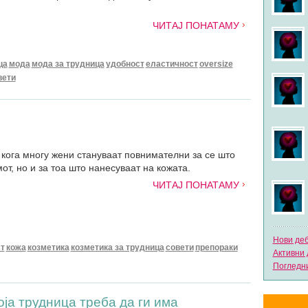
ЧИТАЈ ПОНАТАМУ
ца
мода
мода за трудница
удобност
еластичност
oversize
вети
кога многу жени стануваат повнимателни за сe што
от, но и за тоа што нанесуваат на кожата.
ЧИТАЈ ПОНАТАМУ
Нови де
ст
кожа
козметика
козметика за трудница
совети
препораки
Активни 
Погледни
ја трудница треба да ги има