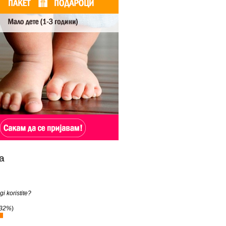
а
gi koristite?
32%
)