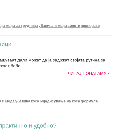
да
мода за трудница
убавина и мода
совети
препораки
ници
ашуваат дали можат да ја задржат својата рутина за
екаат бебе.
ЧИТАЈ ПОНАТАМУ
а и мода
убавина
коса
бојадисување на коса
формула
 практично и удобно?