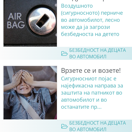
Воздушното
(сигурносното) перниче
во автомобилот, лесно
може да ја загрози
безбедноста на детето
БЕЗБЕДНОСТ НА ДЕЦАТА
ВО АВТОМОБИЛ
Врзете се и возете!
Сигурносниот појас е
најефикасна направа за
заштита на патникот во
автомобилот и во
останатите пр...
БЕЗБЕДНОСТ НА ДЕЦАТА
ВО АВТОМОБИЛ