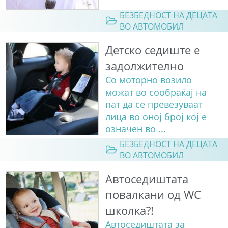
БЕЗБЕДНОСТ НА ДЕЦАТА
ВО АВТОМОБИЛ
Детско седиште е
задолжително
Со моторно возило
можат во сообраќај на
пат да се превезуваат
лица во оној број кој е
означен во ...
БЕЗБЕДНОСТ НА ДЕЦАТА
ВО АВТОМОБИЛ
Автоседиштата
повалкани од WC
школка?!
Автоседиштата за