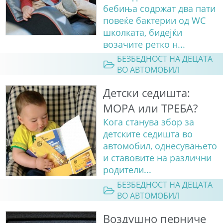
бебиња содржат два пати
повеќе бактерии од WC
школката, бидејќи
возачите ретко н...
БЕЗБЕДНОСТ НА ДЕЦАТА
ВО АВТОМОБИЛ
Детски седишта:
МОРА или ТРЕБА?
Кога станува збор за
детските седишта во
автомобил, однесувањето
и ставовите на различни
родители...
БЕЗБЕДНОСТ НА ДЕЦАТА
ВО АВТОМОБИЛ
Воздушно перниче