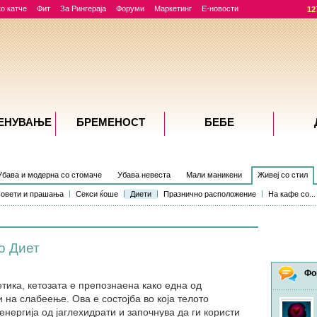
о катче
Фит
За Рингераја
Форуми
Маркетинг
Е-новости
12
ЕНУВАЊE
БРЕМЕНОСТ
БЕБЕ
Убава и модерна со стомаче
Убава невеста
Мали маникени
Живеј со стил
овети и прашања
Секси ќоше
Диети
Празнично расположение
На кафе со...
о Диет
Фо
тика, кетозата е препознаена како една од
 на слабеење. Ова е состојба во која телото
нергија од јаглехидрати и започнува да ги користи