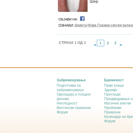
Шер
ОБЈАВИ НА:
dдиета
Нова Година
смуди
зелен
ОЗНАКИ:
СТРАНА 1 ОД 3
1
2
3
Забременување
Бременост
Подготовка за
Први знаци
забременување
Здравје
Овулација и плодни
Прегледи
денови
Предвидување н
Неплодност
Матични клетки
Вистински приказни
Проблеми
Форум
Приказни
Календар на бр
Форум