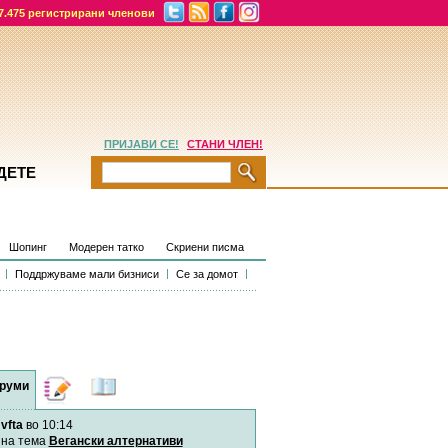
7.475 регистрирани членови
ПРИЈАВИ СЕ!
СТАНИ ЧЛЕН!
ДЕТЕ
Шопинг
Модерен татко
Скриени писма
Поддржуваме мали бизниси
Се за домот
руми
Дневници
Најнови
содржини
vfta
во 10:14
Хепинес
Автор:
Хепинес
на тема
Вегански алтернативи