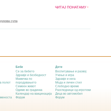
ЧИТАЈ ПОНАТАМУ
чукова супа
Бебе
Дете
Се за бебето
Воспитување и развој
Здравје и безбедност
Учење и игра
Мамичка по
Здравје и нега
а полот
породувањето
Мода и личен стил
Семеен живот
Слободно време
Одиме во градинка
Разгледници од игротеки
Календар на вакцинација
Деца во автомобил
еменоста
Форум
Форум