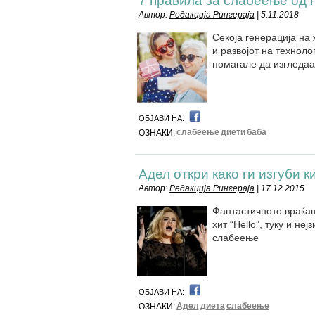
7 правила за слабеење од 
Автор:
Редакција Рингераја
| 5.11.2018
Секоја генерација на 
и развојот на техноло
помагале да изгледаа
ОБЈАВИ НА:
слабеење
диети
баба
ОЗНАКИ:
Адел откри како ги изгуби 
Автор:
Редакција Рингераја
| 17.12.2015
Фантастичното враќањ
хит “Hello”, туку и не
слабеење
ОБЈАВИ НА:
Адел
диета
слабеење
ОЗНАКИ: