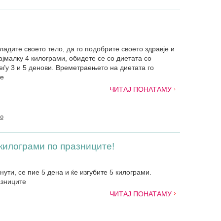
ладите своето тело, да го подобрите своето здравје и
јмалку 4 килограми, обидете се со диетата со
еѓу 3 и 5 денови. Времетраењето на диетата го
те
ЧИТАЈ ПОНАТАМУ
о
килограми по празниците!
нути, се пие 5 дена и ќе изгубите 5 килограми.
азниците
ЧИТАЈ ПОНАТАМУ