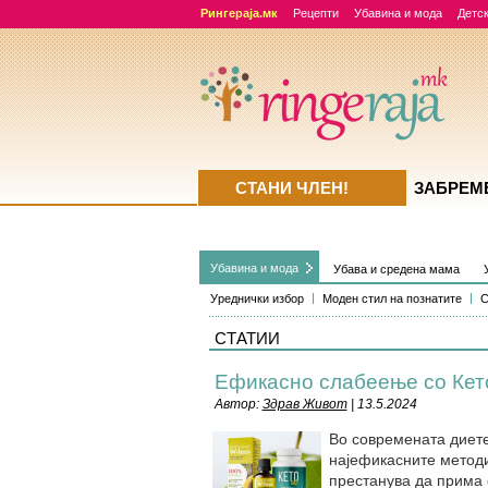
Рингераја.мк
Рецепти
Убавина и мода
Детск
СТАНИ ЧЛЕН!
ЗАБРЕМ
Убавина и мода
Убава и средена мама
Уреднички избор
Моден стил на познатите
С
СТАТИИ
Ефикасно слабеење со Кет
Автор:
Здрав Живот
| 13.5.2024
Во современата диете
најефикасните методи
престанува да прима е