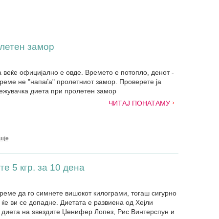
летен замор
 веќе официјално е овде. Времето е потопло, денот -
време не "напаѓа" пролетниот замор. Проверете ја
ежувачка диета при пролетен замор
ЧИТАЈ ПОНАТАМУ
шје
е 5 кгр. за 10 дена
време да го симнете вишокот килограми, тогаш сигурно
ќе ви се допадне. Диетата е развиена од Хејли
а диета на ѕвездите Џенифер Лопез, Рис Винтерспун и