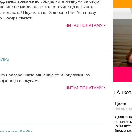
дувачко враќање во социјалните медиуми за својот
овите не можеа да ги тргнат очите од нејзиното
а тежината! Пејачката на Someone Like You преку
о шокира светот!
ЧИТАЈ ПОНАТАМУ
алку
ека надворешните влијанија се многу важни за
којашто ја внесуваме
ЧИТАЈ ПОНАТАМУ
Анкет
Циста.
пеперутк
Дали има
големи ц
јајниците
бременос