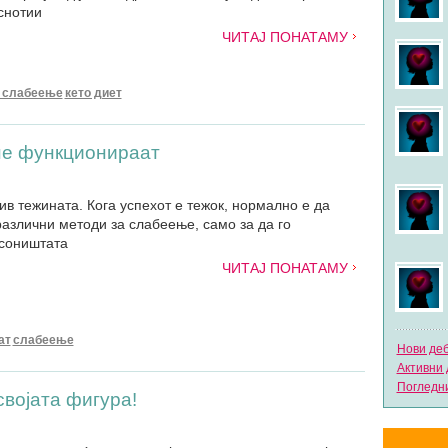
снотии
ЧИТАЈ ПОНАТАМУ
 слабеење
кето диет
не функционираат
ив тежината. Кога успехот е тежок, нормално е да
различни методи за слабеење, само за да го
 соништата
ЧИТАЈ ПОНАТАМУ
ат
слабеење
Нови де
Активни 
Погледни
својата фигура!