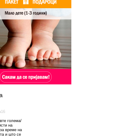
а
а16
вте голема/
исти на
 за време на
та и што се