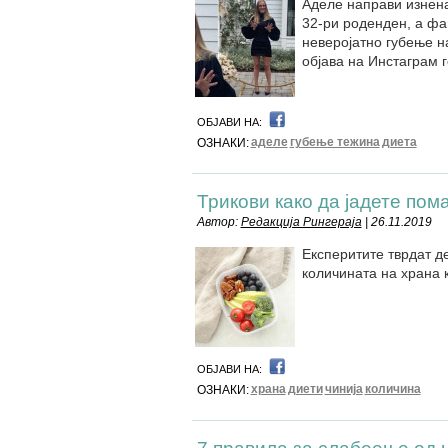
Аделе направи изнена
32-ри роденден, а фан
неверојатно губење н
објава на Инстаграм г
ОБЈАВИ НА:
аделе
губење тежина
диета
ОЗНАКИ:
Трикови како да јадете пом
Автор:
Редакција Рингераја
| 26.11.2019
Експеритите тврдат д
количината на храна 
ОБЈАВИ НА:
храна
диети
чинија
количина
ОЗНАКИ: