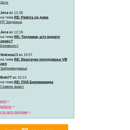
Дете
Jeca
во 12:26
Мими
Автор:
Милен4е
на тема
RE: Работа од дома
РР Заедница
Jeca
во 12:19
забава Бремените
Автор:
bobik
на тема
RE: Трудници, што јадевте
денес?
Бременост
Цааци
Vedrana13
во 19:37
Автор:
Цааци
на тема
RE: Вештачко оплодување VIII
дел
Забременување
Mimi
Автор:
Miimii
Boki77
во 10:13
на тема
RE: ПХД Биопирамида
Семеен живот
Напиши свој дневник
Погледни ги сите дневници
бати
дебати
 ги сите форуми