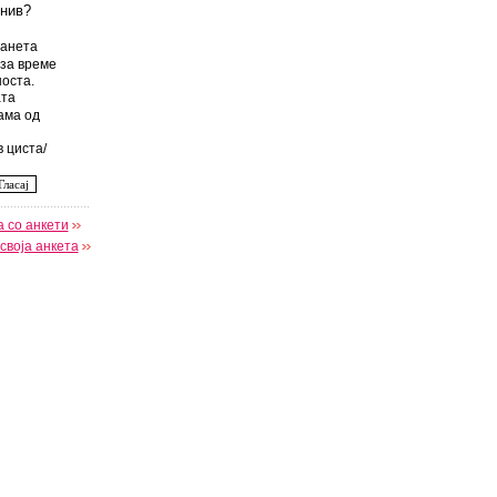
 нив?
анета
за време
оста.
та
ама од
 циста/
 со анкети
своја анкета