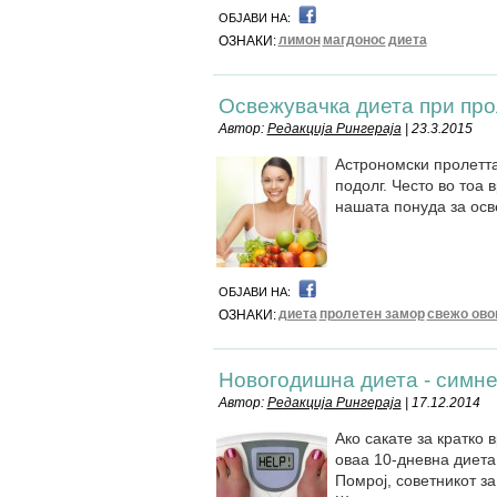
ОБЈАВИ НА:
лимон
магдонос
диета
ОЗНАКИ:
Освежувачкa диета при про
Автор:
Редакција Рингераја
| 23.3.2015
Астрономски пролетта
подолг. Често во тоа 
нашата понуда за осв
ОБЈАВИ НА:
диета
пролетен замор
свежо ово
ОЗНАКИ:
Новогодишна диета - симнет
Автор:
Редакција Рингераја
| 17.12.2014
Ако сакате за кратко 
оваа 10-дневна диета 
Помрој, советникот з