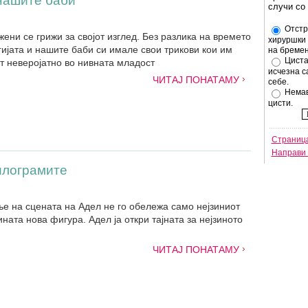
нашите баби
случи со
Отстр
жени се грижи за својот изглед. Без разлика на времето
хируршки 
гијата и нашите баби си имале свои трикови кои им
на бремен
Циста
т неверојатно во нивната младост
исчезна с
ЧИТАЈ ПОНАТАМУ
себе.
Немав
цисти.
Страница
Направи 
килограмите
е на сцената на Адел не го обележа само нејзиниот
јзината нова фигура. Адел ја откри тајната за нејзиното
ЧИТАЈ ПОНАТАМУ