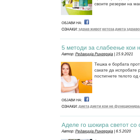
своите резерви на ма
ОБЈАВИ НА:
здрав живот
кетоза
диета
здраво
ОЗНАКИ:
5 методи за слабеење кои 
Автор:
Редакција Рингераја
| 15.9.2021
Тешка е борбата прот
сакате да испробате 
постигнете телото од
ОБЈАВИ НА:
диета
диети кои не функционира
ОЗНАКИ:
Аделе го шокира светот со 
Автор:
Редакција Рингераја
| 6.5.2020