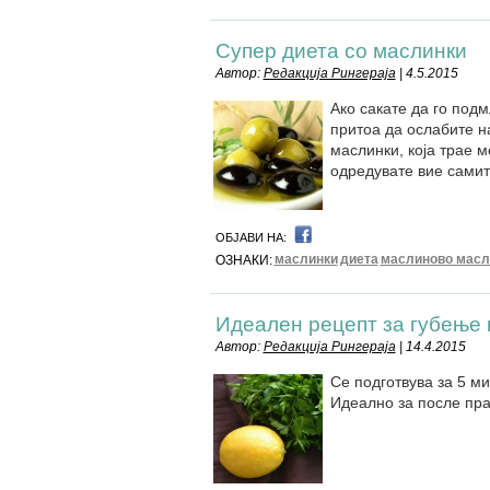
Супер диета со маслинки
Автор:
Редакција Рингераја
| 4.5.2015
Ако сакате да го подм
притоа да ослабите на
маслинки, која трае м
одредувате вие сами
ОБЈАВИ НА:
маслинки
диета
маслиново масл
ОЗНАКИ:
Идеален рецепт за губење 
Автор:
Редакција Рингераја
| 14.4.2015
Се подготвува за 5 ми
Идеално за после пр