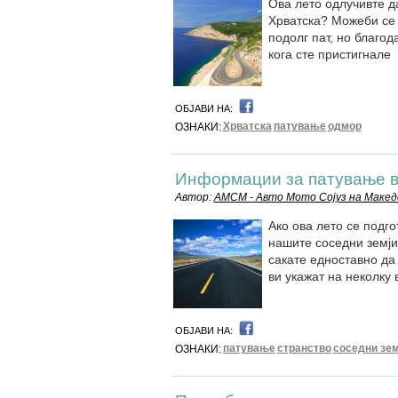
Ова лето одлучивте да
Хрватска? Можеби се 
подолг пат, но благо
кога сте пристигнале
ОБЈАВИ НА:
Хрватска
патување
одмор
ОЗНАКИ:
Информации за патување в
Автор:
АМСМ - Авто Мото Сојуз на Макед
Ако ова лето се подго
нашите соседни земји
сакате едноставно да
ви укажат на неколк
ОБЈАВИ НА:
патување
странство
соседни зем
ОЗНАКИ: