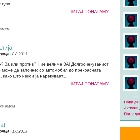
тува...
ЧИТАЈ ПОНАТАМУ
амсм
алија
онија
| 8.8.2013
? За или против? Ние велиме ЗА! Долгоочекуваниот
 може да започне: со автомобил до прекрасната
 како што некои ја нарекуваат...
ЧИТАЈ ПОНАТАМУ
Нови де
си
амсм
Активни 
Погледни
а!
онија
| 1.8.2013