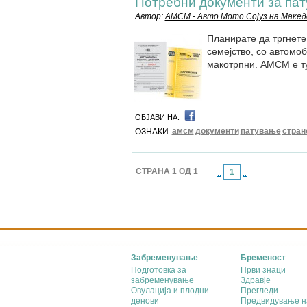
Потребни документи за пат
Автор:
АМСМ - Авто Мото Сојуз на Макед
Планирате да тргнете
семејство, со автомоб
макотрпни. АМСМ е т
ОБЈАВИ НА:
амсм
документи
патување
стран
ОЗНАКИ:
СТРАНА 1 ОД 1
1
Забременување
Бременост
Подготовка за
Први знаци
забременување
Здравје
Овулација и плодни
Прегледи
денови
Предвидување н