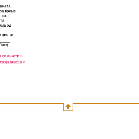
анета
за време
оста.
та
ама од
 циста/
 со анкети
своја анкета