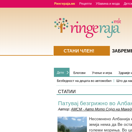
Рингераја.мк
Рецепти
Убавина и мода
Детск
СТАНИ ЧЛЕН!
ЗАБРЕМ
Дете
Блогови
Учење и игра
Здравје 
Безбедност на децата во автомобил
Што да нап
СТАТИИ
Патувај безгрижно во Алба
Автор:
АМСМ - Авто Мото Сојуз на Макед
Несомнено Албанија е
земја нема да Ве ост
големи мориња. Во це