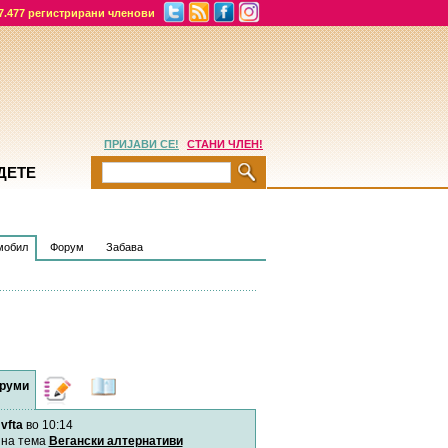
7.477 регистрирани членови
ПРИЈАВИ СЕ!
СТАНИ ЧЛЕН!
ДЕТЕ
мобил
Форум
Забава
руми
Дневници
Најнови
содржини
vfta
во 10:14
Хепинес
Автор:
Хепинес
на тема
Вегански алтернативи