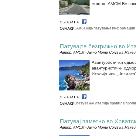
страна. АМСМ Ве сове
ОБЈАВИ НА:
Албанија
патување
информации
ОЗНАКИ:
Патувајте безгрижно во Ит
Автор:
АМСМ - Авто Мото Сојуз на Макед
Авантуристички одмор
авантуристички одмор
Италија или „Чизмата“,
ОБЈАВИ НА:
патување
Италија
правила
пропи
ОЗНАКИ:
Патувај паметно во Хрватск
Автор:
АМСМ - Авто Мото Сојуз на Макед