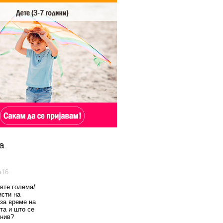
а
а16
вте голема/
исти на
 за време на
та и што се
 нив?