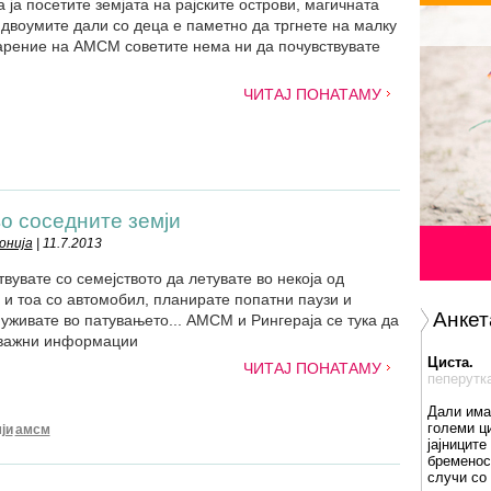
 ја посетите земјата на рајските острови, магичната
двоумите дали со деца е паметно да тргнете на малку
дарение на АМСМ советите нема ни да почувствувате
ЧИТАЈ ПОНАТАМУ
о соседните земји
онија
| 11.7.2013
твувате со семејството да летувате во некоја од
 и тоа со автомобил, планирате попатни паузи и
Анкет
 уживате во патувањето... АМСМ и Рингераја се тука да
у важни информации
Циста.
ЧИТАЈ ПОНАТАМУ
пеперутк
Дали има
големи ц
ји
амсм
јајниците
бременос
случи со