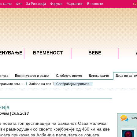
о катче
Фит
За Рингераја
Форуми
Маркетинг
Е-новости
12
ЕНУВАЊE
БРЕМЕНОСТ
БЕБЕ
и нега
Воспитување и развој
Слободно време
Детско катче
Деца во авто
равиме кога ...
Забава на пат
Сообраќајни прописи
нија
онија
| 16.8.2013
Фо
 новата топ дестинација на Балканот. Оваа малечка
ави рамнодушни со своето крајбрежје од 460 км на две
лата приказна за Албанија патиштата се лошата