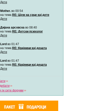
Дете
Mother.
во 00:54
Мими
Автор:
Милен4е
на тема
RE: Шум на срце кај дете
Дете
Дијана арсовска
во 08:40
забава Бремените
Автор:
bobik
на тема
RE: Детски психолог
Дете
Lord
во 01:47
Цааци
Автор:
Цааци
на тема
RE: Крајници кај децата
Дете
Lord
во 01:47
Mimi
Автор:
Miimii
на тема
RE: Крајници кај децата
Дете
бати
Напиши свој дневник
дебати
Погледни ги сите дневници
 ги сите форуми