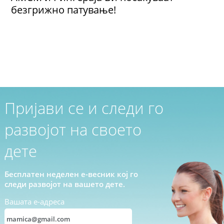
безгрижно патување!
Пријави се и следи го
развојот на своето
дете
Бесплатен неделен е-весник кој го
следи развојот на вашето дете.
Вашата е-адреса