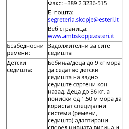
Факс: +389 2 3236-515
Е- пошта:
segreteria.skopje@esteri.it
Веб страница:
www.ambskopje.esteri.it
Безбедносни
Задолжителни за сите
ремени:
седишта
Детски
Бебиња/деца до 9 кг мора
седишта:
да седат во детски
седишта на задно
седиште свртени кон
назад. Деца до 36 кг, а
пониски од 1.50 м мора да
користат специјални
системи (ремени,
седишта) адаптирани
според нивната висина и