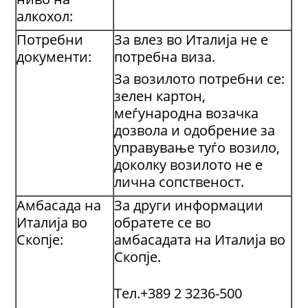
алкохол:
Потребни
За влез во Италија не е
документи:
потребна виза.
За возилото потребни се:
зелен картон,
меѓународна возачка
дозвола и одобрение за
управување туѓо возило,
доколку возилото не е
лична сопственост.
Амбасада на
За други информации
Италија во
обратете се во
Скопје:
амбасадата на Италија во
Скопје.
Тел.+389 2 3236-500