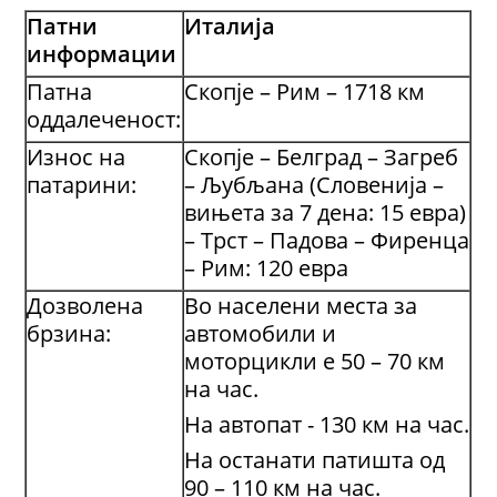
Патни
Италија
информации
Патна
Скопје – Рим – 1718 км
оддалеченост:
Износ на
Скопје – Белград – Загреб
патарини:
– Љубљана (Словенија –
вињета за 7 дена: 15 евра)
– Трст – Падова – Фиренца
– Рим: 120 евра
Дозволена
Во населени места за
брзина:
автомобили и
моторцикли е 50 – 70 км
на час.
На автопат - 130 км на час.
На останати патишта од
90 – 110 км на час.