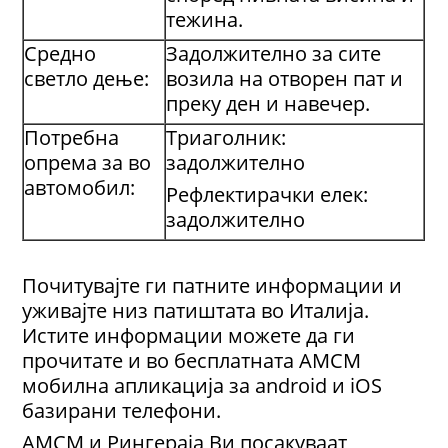
тежина.
Средно
Задолжително за сите
светло дење:
возила на отворен пат и
преку ден и навечер.
Потребна
Триаголник:
опрема за во
задолжително
автомобил:
Рефлектирачки елек:
задолжително
Почитувајте ги патните информации и
уживајте низ патиштата во Италија.
Истите информации можете да ги
прочитате и во бесплатната АМСМ
мобилна апликација за android и iOS
базирани телефони.
АМСМ и Рингераја Ви посакуваат