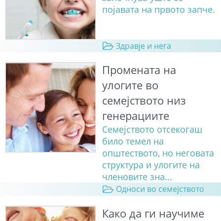
појавата на првото запче.
Здравје и нега
Промената на
улогите во
семејството низ
генерациите
Семејството отсекогаш
било темел на
општеството, но неговата
структура и улогите на
членовите зна...
Односи во семејството
Како да ги научиме