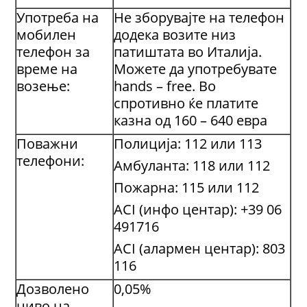
Употреба на
Не зборувајте на телефон
мобилен
додека возите низ
телефон за
патиштата во Италија.
време на
Можете да употребувате
возење:
hands – free. Во
спротивно ќе платите
казна од 160 – 640 евра
Поважни
Полиција: 112 или 113
телефони:
Амбуланта: 118 или 112
Пожарна: 115 или 112
ACI (инфо центар): +39 06
491716
ACI (алармен центар): 803
116
Дозволено
0,05%
ниво на