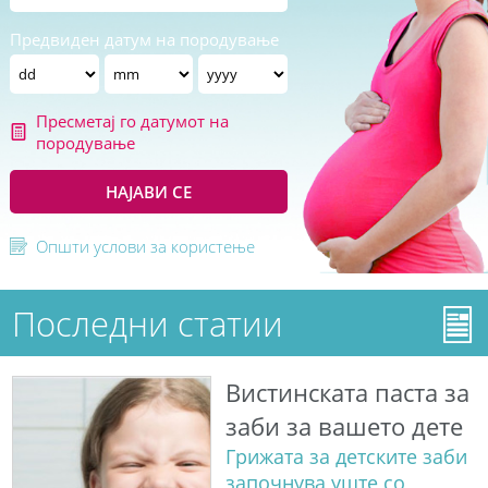
Предвиден датум на породување
Пресметај го датумот на
породување
НАЈАВИ СЕ
Општи услови за користење
Последни статии
Вистинската паста за
заби за вашето дете
Грижата за детските заби
започнува уште со