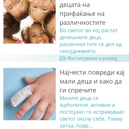
децата на
прифаќање на
различностите
Во светот во кој растат
денешните деца,
различностите се дел од
секојдневието.
Воспитување и развој
Најчести повреди кај
мали деца и како да
ги спречите
Малите деца се
љубопитни, активни и
постојано го истражуваат
светот околу себе. Токму
затоа, повр...