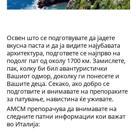
Освен што се подготвувате да јадете
вкусна паста и да ја видите најубавата
архитектура, подгответе се најпрво на
подолг пат од околу 1700 км. Замислете,
пак, колку би бил авантуристички
Вашиот одмор, доколку ги понесете и
Вашите деца. Секако, ако добро се
подготвите и внимавате на препораките
за патување, навистина ќе уживате.
АМСМ препорачува да внимавате на
следните патни информации кои важат
во Италија: