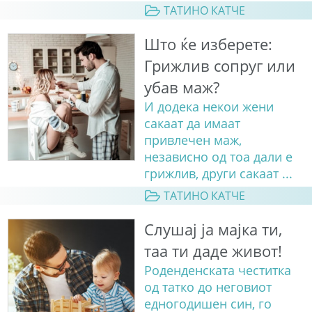
ТАТИНО КАТЧЕ
Што ќе изберете:
Грижлив сопруг или
убав маж?
И додека некои жени
сакаат да имаат
привлечен маж,
независно од тоа дали е
грижлив, други сакаат ...
ТАТИНО КАТЧЕ
Слушај ја мајка ти,
таа ти даде живот!
Роденденската честитка
од татко до неговиот
едногодишен син, го