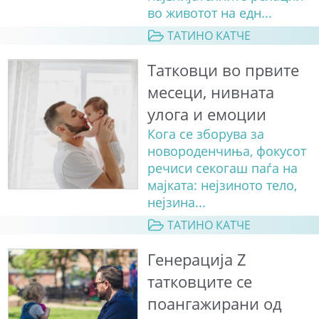
во животот на едн...
ТАТИНО КАТЧЕ
Татковци во првите
месеци, нивната
улога и емоции
Кога се зборува за
новороденчиња, фокусот
речиси секогаш паѓа на
мајката: нејзиното тело,
нејзина...
ТАТИНО КАТЧЕ
Генерација Z
татковците се
поангажирани од