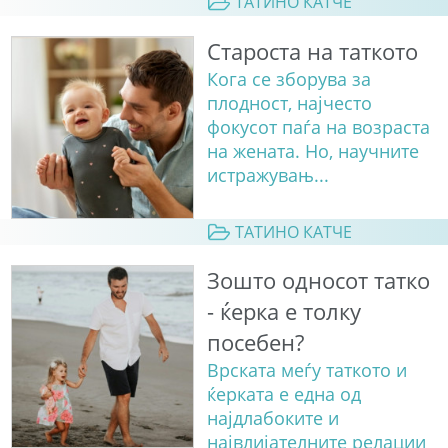
ТАТИНО КАТЧЕ
Староста на таткото
Кога се зборува за
плодност, најчесто
фокусот паѓа на возраста
на жената. Но, научните
истражувањ...
ТАТИНО КАТЧЕ
Зошто односот татко
- ќерка е толку
посебен?
Врската меѓу таткото и
ќерката е една од
најдлабоките и
највлијателните релации