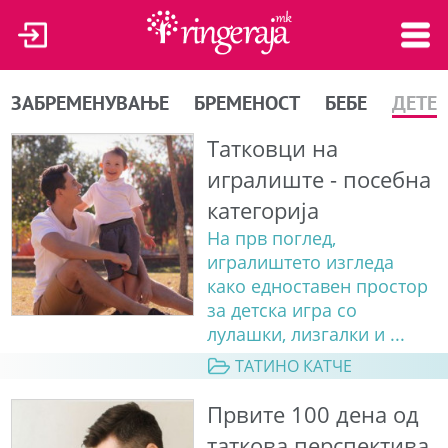
ЗАБРЕМЕНУВАЊЕ
БРЕМЕНОСТ
БЕБЕ
ДЕТЕ
Татковци на
игралиште - посебна
категорија
На прв поглед,
игралиштето изгледа
како едноставен простор
за детска игра со
лулашки, лизгалки и ...
ТАТИНО КАТЧЕ
Првите 100 дена од
таткова перспектива