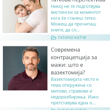
Никој не те подготвува
вистински за моментот
кога ќе станеш татко.
Можеш да прочиташ
книги, да сл...
ТАТИНО КАТЧЕ
Современа
контрацепција за
мажи: што е
вазектомија?
Вазектомијата често е
тема опкружена со
митови, стравови и
недоразбирања. Иако
претставува една о...