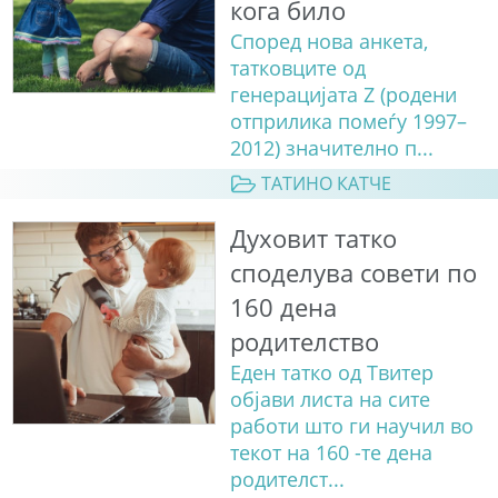
кога било
Според нова анкета,
татковците од
генерацијата Z (родени
отприлика помеѓу 1997–
2012) значително п...
ТАТИНО КАТЧЕ
Духовит татко
споделува совети по
160 дена
родителство
Еден татко од Твитер
објави листа на сите
работи што ги научил во
текот на 160 -те дена
родителст...