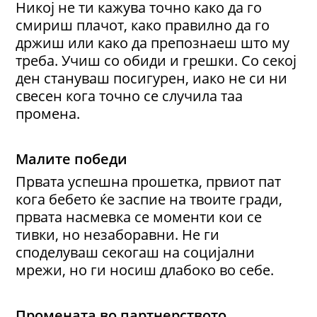
Никој не ти кажува точно како да го
смириш плачот, како правилно да го
држиш или како да препознаеш што му
треба. Учиш со обиди и грешки. Со секој
ден стануваш посигурен, иако не си ни
свесен кога точно се случила таа
промена.
Малите победи
Првата успешна прошетка, првиот пат
кога бебето ќе заспие на твоите гради,
првата насмевка се моменти кои се
тивки, но незаборавни. Не ги
споделуваш секогаш на социјални
мрежи, но ги носиш длабоко во себе.
Промената во партнерството