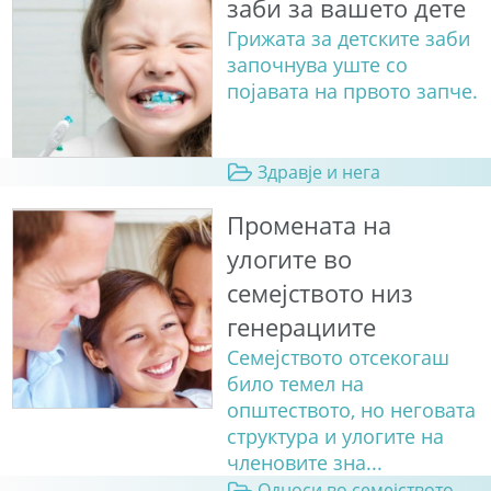
заби за вашето дете
Грижата за детските заби
започнува уште со
појавата на првото запче.
Здравје и нега
Промената на
улогите во
семејството низ
генерациите
Семејството отсекогаш
било темел на
општеството, но неговата
структура и улогите на
членовите зна...
Односи во семејството