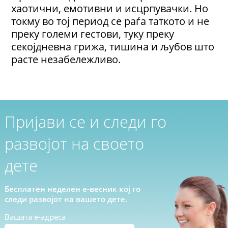
хаотични, емотивни и исцрпувачки. Но
токму во тој период се раѓа таткото и не
преку големи гестови, туку преку
секојдневна грижа, тишина и љубов што
расте незабележливо.
Пријави се и следи го
развојот на своето
дете
Бесплатен неделен е-весник кој го
следи развојот на вашето дете.
Вашата е-адреса