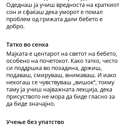
Одеднаш ја учиш вредноста на краткиот
сон и сфаќаш дека уморот е помал
проблем од грижата дали бебето е
добро.
Татко во сенка
Мајката е центарот на светот на бебето,
особено на почетокот. Како татко, често
си поддршка во позадина, држиш,
подаваш, смируваш, внимаваш. И иако
некогаш се чувствуваш „вишок“, токму
таму ја учиш најважната лекција, дека
присуството не мора да биде гласно за
да биде значајно.
Учење без упатство