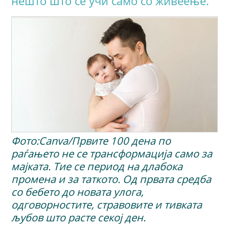
нешто што се учи само со живеење.
Фото:Canva/Првите 100 дена по
раѓањето не се трансформација само за
мајката. Тие се период на длабока
промена и за таткото. Од првата средба
со бебето до новата улога,
одговорностите, стравовите и тивката
љубов што расте секој ден.