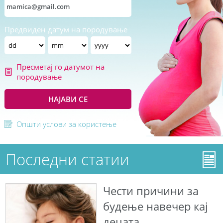
Предвиден датум на породување
Пресметај го датумот на
породување
НАЈАВИ СЕ
Општи услови за користење
Последни статии
Чести причини за
будење навечер кај
децата