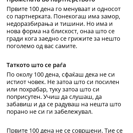
Првите 100 дена го менуваат и односот
со партнерката. Понекогаш има замор,
недоразбирања и тишини. Но има и
нова форма на блискост, онаа што се
гради кога заедно се грижите за нешто
поголемо од вас самите.
Таткото што се раѓа
По околу 100 дена, сфаќаш дека не си
истиот човек. Не затоа што си посилен
или похрабар, туку затоа што си
поприсутен. Учиш да слушаш, да
забавиш и да се радуваш на нешта што
порано не си ги забележувал.
Првите 100 дена не се совршени. Тие се