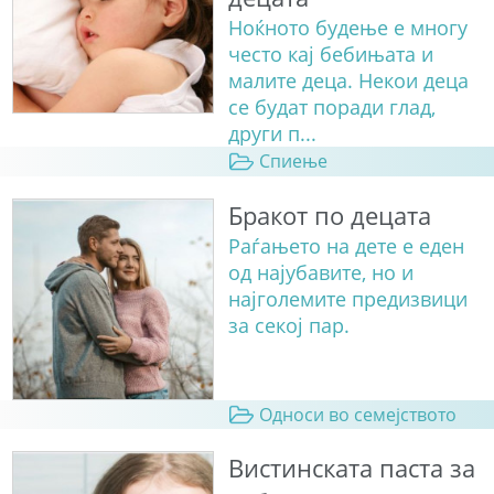
Ноќното будење е многу
често кај бебињата и
малите деца. Некои деца
се будат поради глад,
други п...
Спиење
Бракот по децата
Раѓањето на дете е еден
од најубавите, но и
најголемите предизвици
за секој пар.
Односи во семејството
Вистинската паста за