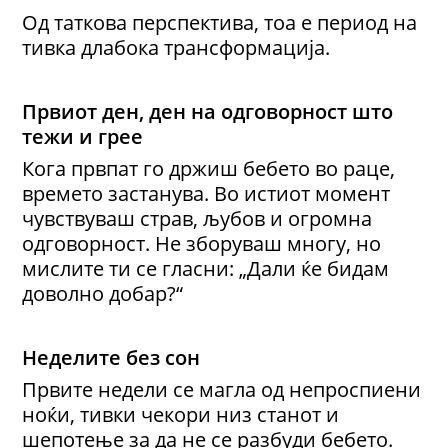
Од таткова перспектива, тоа е период на
тивка длабока трансформација.
Првиот д
ен
, ден на
о
дговорност што
тежи и грее
Кога првпат го држиш бебето во раце,
времето застанува. Во истиот момент
чувствуваш страв, љубов и огромна
одговорност. Не зборуваш многу, но
мислите ти се гласни: „Дали ќе бидам
доволно добар?“
Неделите без сон
Првите недели се магла од непроспиени
ноќи, тивки чекори низ станот и
шепотење за да не се разбуди бебето.