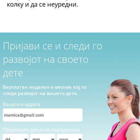
колку и да се неуредни.
Пријави се и следи го
развојот на своето
дете
Бесплатен неделен е-весник кој го
следи развојот на вашето дете.
Вашата е-адреса
Предвиден датум на породување