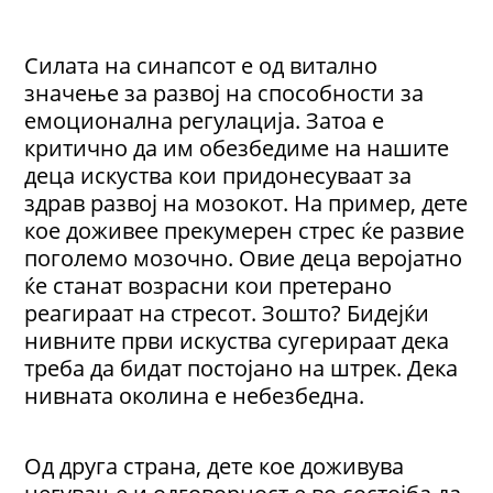
Силата на синапсот е од витално
значење за развој на способности за
емоционална регулација. Затоа е
критично да им обезбедиме на нашите
деца искуства кои придонесуваат за
здрав развој на мозокот. На пример, дете
кое доживее прекумерен стрес ќе развие
поголемо мозочно. Овие деца веројатно
ќе станат возрасни кои претерано
реагираат на стресот. Зошто? Бидејќи
нивните први искуства сугерираат дека
треба да бидат постојано на штрек. Дека
нивната околина е небезбедна.
Од друга страна, дете кое доживува