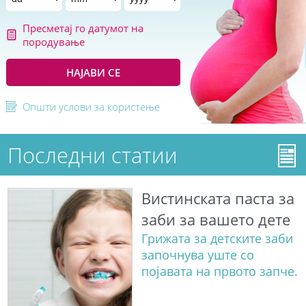
Пресметај го датумот на
породување
НАЈАВИ СЕ
Општи услови за користење
Последни статии
Вистинската паста за
заби за вашето дете
Грижата за детските заби
започнува уште со
појавата на првото запче.