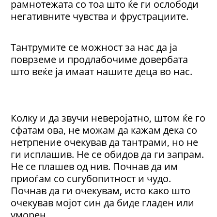
рамнотежата со тоа што ќе ги ослободи
негативните чувства и фрустрациите.
Tантрумите се можност за нас да ја
поврземе и продлабочиме довербата
што веќе ја имаат нашите деца во нас.
Колку и да звучи неверојатно, штом ќе го
сфатам ова, не можам да кажам дека со
нетрпение очекував да тантрами, но не
ги исплашив. Не се обидов да ги запрам.
Не се плашев од нив. Почнав да им
приоѓам со curубопитност и чудо.
Почнав да ги очекувам, исто како што
очекував мојот син да биде гладен или
уморен.