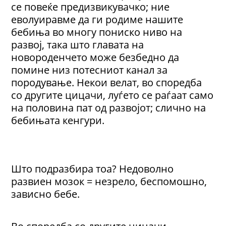
се повеќе предизвикувачко; ние
еволуиравме да ги родиме нашите
бебиња во многу пониско ниво на
развој, така што главата на
новороденчето може безбедно да
помине низ потесниот канал за
породување. Некои велат, во споредба
со другите цицачи, луѓето се раѓаат само
на половина пат од развојот; слично на
бебињата кенгури.
Што подразбира тоа? Недоволно
развиен мозок = незрело, беспомошно,
зависно бебе.