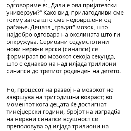
одговориме е: „Дали е ова пријателски
универзум?“ Како вид, прилагодливи сме
токму затоа што сме недовршени од
раѓање. Децата „градат“ мозок, што
најдобро одговара на околината што ги
опкружува. Сериозни седумстотини
нови нервни врски (синапси) се
формираат во мозокот секоја секунда,
што е еднакво на над илјада трилиони
синапси до третиот роденден на детето.
Но, процесот на развој на мозокот не
завршува на тригодишна возраст; во
моментот кога децата ќе достигнат
тинејџерски години, бројот на изградба
на нервни синапси всушност се
преполовува од илјада трилиони на