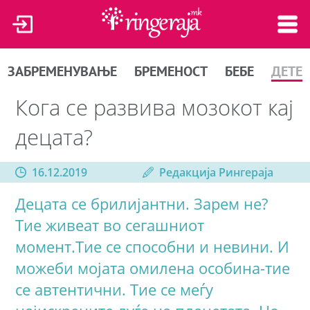
ЗАБРЕМЕНУВАЊЕ
БРЕМЕНОСТ
БЕБЕ
ДЕТЕ
Кога се развива мозокот кај
децата?
16.12.2019
Редакција Рингераја
Децата се брилијантни. Зарем не?
Тие живеат во сегашниот
момент.Тие се способни и невини. И
можеби мојата омилена особина-тие
се автентични. Тие се меѓу