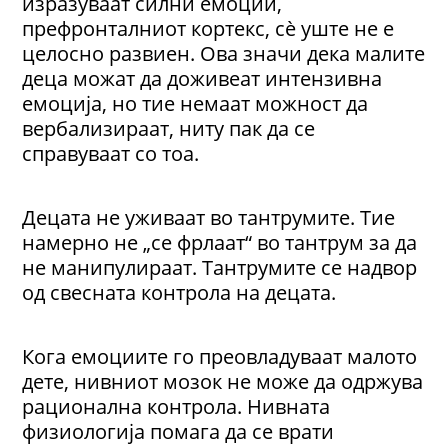
изразуваат силни емоции,
префронталниот кортекс, сè уште не е
целосно развиен. Ова значи дека малите
деца можат да доживеат интензивна
емоција, но тие немаат можност да
вербализираат, ниту пак да се
справуваат со тоа.
Децата не уживаат во тантрумите. Тие
намерно не „се фрлаат“ во тантрум за да
не манипулираат. Тантрумите се надвор
од свесната контрола на децата.
Кога емоциите го преовладуваат малото
дете, нивниот мозок не може да одржува
рационална контрола. Нивната
физиологија помага да се врати