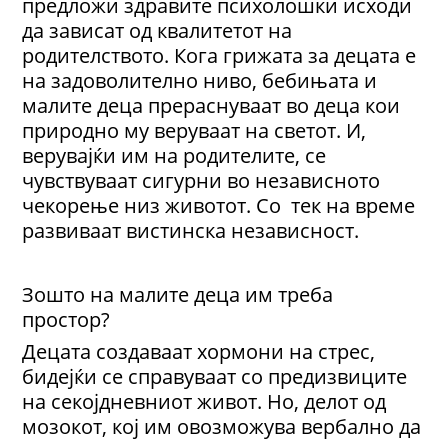
предложи здравите психолошки исходи
да зависат од квалитетот на
родителството. Кога грижата за децата е
на задоволително ниво, бебињата и
малите деца прераснуваат во деца кои
природно му веруваат на светот. И,
верувајќи им на родителите, се
чувствуваат сигурни во независното
чекорење низ животот. Со тек на време
развиваат вистинска независност.
Зошто на малите деца им треба
простор?
Децата создаваат хормони на стрес,
бидејќи се справуваат со предизвиците
на секојдневниот живот. Но, делот од
мозокот, кој им овозможува вербално да