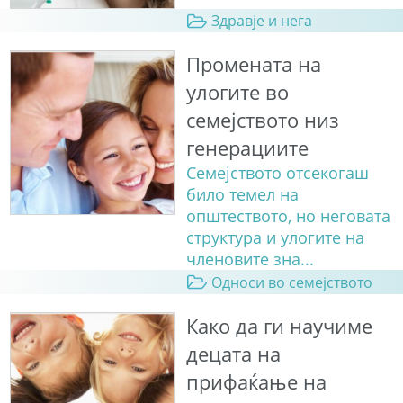
Здравје и нега
Промената на
улогите во
семејството низ
генерациите
Семејството отсекогаш
било темел на
општеството, но неговата
структура и улогите на
членовите зна...
Односи во семејството
Како да ги научиме
децата на
прифаќање на