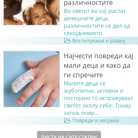
различностите
Во светот во кој растат
денешните деца,
различностите се дел од
секојдневието.
Воспитување и развој
Најчести повреди кај
мали деца и како да
ги спречите
Малите деца се
љубопитни, активни и
постојано го истражуваат
светот околу себе. Токму
затоа, повр...
Повреди и несреќи
ЛИСТА НА СИТЕ СТАТИИ