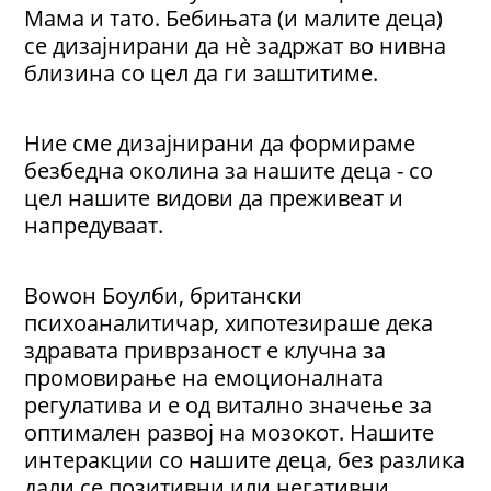
Мама и тато. Бебињата (и малите деца)
се дизајнирани да нè задржат во нивна
близина со цел да ги заштитиме.
Ние сме дизајнирани да формираме
безбедна околина за нашите деца - со
цел нашите видови да преживеат и
напредуваат.
Bowон Боулби, британски
психоаналитичар, хипотезираше дека
здравата приврзаност е клучна за
промовирање на емоционалната
регулатива и е од витално значење за
оптимален развој на мозокот. Нашите
интеракции со нашите деца, без разлика
дали се позитивни или негативни,