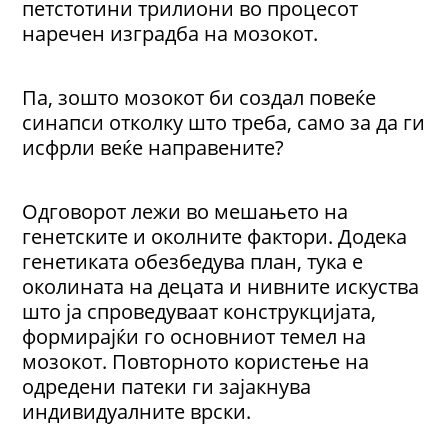
петстотини трилиони во процесот
наречен изградба на мозокот.
Па, зошто мозокот би создал повеќе
синапси отколку што треба, само за да ги
исфрли веќе направените?
Одговорот лежи во мешањето на
генетските и околните фактори. Додека
генетиката обезбедува план, тука е
околината на децата и нивните искуства
што ја спроведуваат конструкцијата,
формирајќи го основниот темел на
мозокот. Повторното користење на
одредени патеки ги зајакнува
индивидуалните врски.