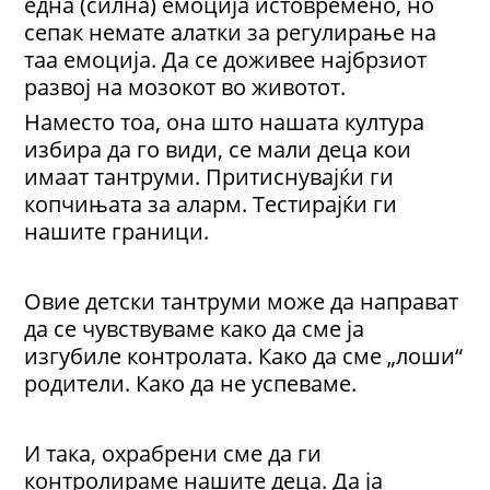
една (силна) емоција истовремено, но
сепак немате алатки за регулирање на
таа емоција. Да се доживее најбрзиот
развој на мозокот во животот.
Наместо тоа, она што нашата култура
избира да го види, се мали деца кои
имаат тантруми. Притиснувајќи ги
копчињата за аларм. Тестирајќи ги
нашите граници.
Овие детски тантруми може да направат
да се чувствуваме како да сме ја
изгубиле контролата. Како да сме „лоши“
родители. Како да не успеваме.
И така, охрабрени сме да ги
контролираме нашите деца. Да ја