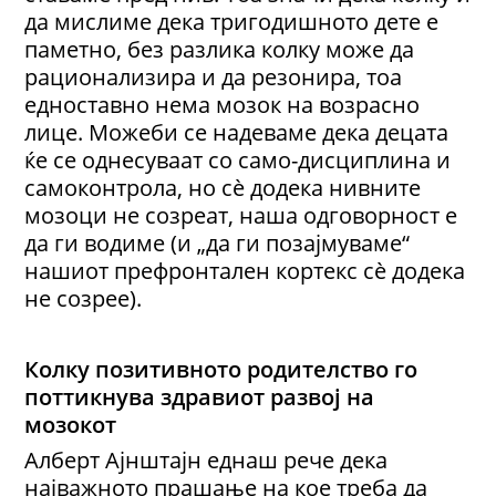
да мислиме дека тригодишното дете е
паметно, без разлика колку може да
рационализира и да резонира, тоа
едноставно нема мозок на возрасно
лице. Можеби се надеваме дека децата
ќе се однесуваат со само-дисциплина и
самоконтрола, но сè додека нивните
мозоци не созреат, наша одговорност е
да ги водиме (и „да ги позајмуваме“
нашиот префронтален кортекс сè додека
не созрее).
Колку позитивното родителство го
поттикнува здравиот развој на
мозокот
Алберт Ајнштајн еднаш рече дека
најважното прашање на кое треба да