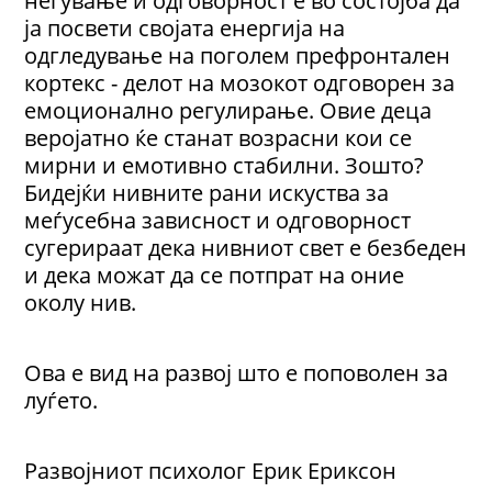
негување и одговорност е во состојба да
ја посвети својата енергија на
одгледување на поголем префронтален
кортекс - делот на мозокот одговорен за
емоционално регулирање. Овие деца
веројатно ќе станат возрасни кои се
мирни и емотивно стабилни. Зошто?
Бидејќи нивните рани искуства за
меѓусебна зависност и одговорност
сугерираат дека нивниот свет е безбеден
и дека можат да се потпрат на оние
околу нив.
Ова е вид на развој што е поповолен за
луѓето.
Развојниот психолог Ерик Ериксон