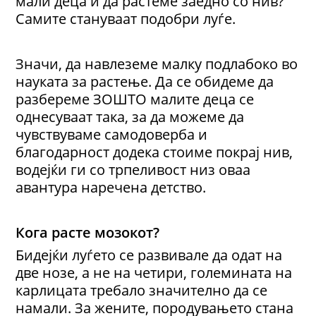
мали деца и да растеме заедно со нив?
Самите стануваат подобри луѓе.
Значи, да навлеземе малку подлабоко во
науката за растење. Да се обидеме да
разбереме ЗОШТО малите деца се
однесуваат така, за да можеме да
чувствуваме самодоверба и
благодарност додека стоиме покрај нив,
водејќи ги со трпеливост низ оваа
авантура наречена детство.
Кога расте мозокот?
Бидејќи луѓето се развивале да одат на
две нозе, а не на четири, големината на
карлицата требало значително да се
намали. За жените, породувањето стана