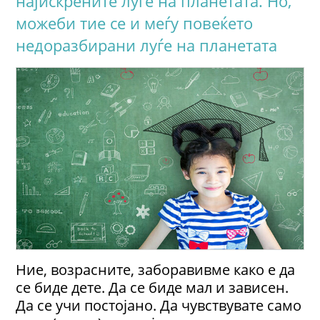
најискрените луѓе на планетата. Но,
можеби тие се и меѓу повеќето
недоразбирани луѓе на планетата
Ние, возрасните, заборавивме како е да
се биде дете. Да се биде мал и зависен.
Да се учи постојано. Да чувствувате само