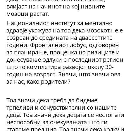
влијаат на начинот на кој нивните
мозоци растат.
Националниот институт за ментално
здравје укажува на тоа дека мозокот не е
созреан до средината на дваесеттите
години. Фронталниот лобус, одговорен
за планирање, проценка на ризиците и
донесување одлуки е последниот регион
што го комплетира развојот околу 30-
годишна возраст. Значи, што значи ова
за нас, како родители?
Тоа значи дека треба да бидеме
трпеливи и сочувствителни со нашите
деца. Тоа значи дека децата се честопати
неспособни за очекувањата што ги
ставаме пред нив. Тоа значи дека колку и