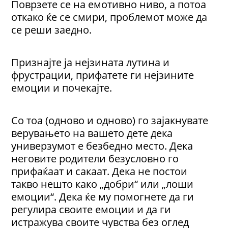
Поврзете се на емотивно ниво, а потоа
откако ќе се смири, проблемот може да
се реши заедно.
Признајте ја нејзината лутина и
фрустрации, прифатете ги нејзините
емоции и почекајте.
Со тоа (одново и одново) го зајакнувате
верувањето на вашето дете дека
универзумот е безбедно место. Дека
неговите родители безусловно го
прифаќаат и сакаат. Дека не постои
такво нешто како „добри“ или „лоши
емоции“. Дека ќе му помогнете да ги
регулира своите емоции и да ги
истражува своите чувства без оглед