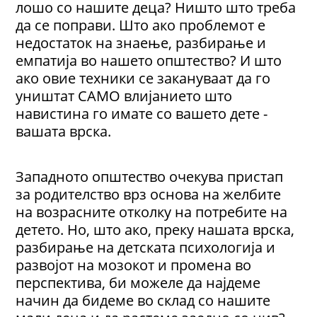
лошо со нашите деца? Ништо што треба
да се поправи. Што ако проблемот е
недостаток на знаење, разбирање и
емпатија во нашето општество? И што
ако овие техники се закануваат да го
уништат САМО влијанието што
навистина го имате со вашето дете -
вашата врска.
Западното општество очекува пристап
за родителство врз основа на желбите
на возрасните отколку на потребите на
детето. Но, што ако, преку нашата врска,
разбирање на детската психологија и
развојот на мозокот и промена во
перспектива, би можеле да најдеме
начин да бидеме во склад со нашите