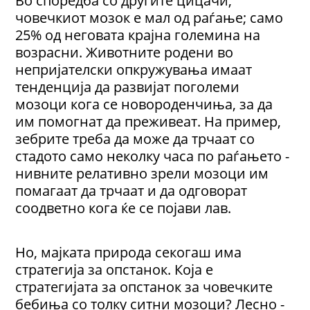
Во споредба со другите цицачи,
човечкиот мозок е мал од раѓање; само
25% од неговата крајна големина на
возрасни. Животните родени во
непријателски опкружувања имаат
тенденција да развијат поголеми
мозоци кога се новороденчиња, за да
им помогнат да преживеат. На пример,
зебрите треба да може да трчаат со
стадото само неколку часа по раѓањето -
нивните релативно зрели мозоци им
помагаат да трчаат и да одговорат
соодветно кога ќе се појави лав.
Но, мајката природа секогаш има
стратегија за опстанок. Која е
стратегијата за опстанок за човечките
бебиња со толку ситни мозоци? Лесно -